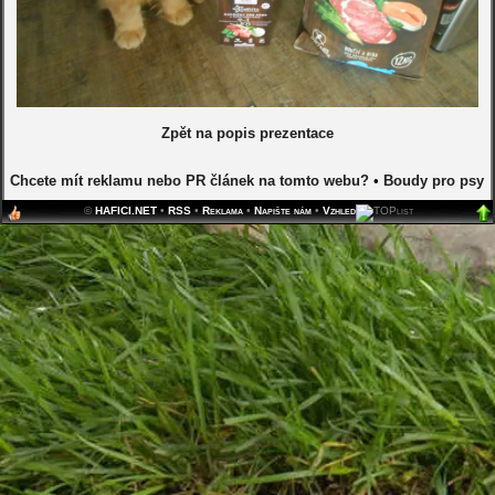
Zpět na popis prezentace
Chcete mít reklamu nebo PR článek na tomto webu?
•
Boudy pro psy
©
HAFICI.NET
•
RSS
•
Reklama
•
Napište nám
•
Vzhled