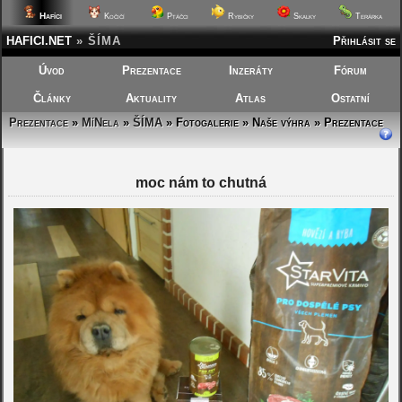
Hafíci
Kočičí
Ptáčci
Rybičky
Skalky
Terárka
HAFICI.NET
»
ŠÍMA
Přihlásit se
Úvod
Prezentace
Inzeráty
Fórum
Články
Aktuality
Atlas
Ostatní
Prezentace
»
MíNela
»
ŠÍMA
»
Fotogalerie » Naše výhra » Prezentace
moc nám to chutná