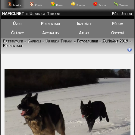
Hafíci
Kočičí
Ptáčci
Rybičky
Skalky
Terárka
HAFICI.NET
»
Ursinka Tobani
Přihlásit se
Úvod
Prezentace
Inzeráty
Fórum
Články
Aktuality
Atlas
Ostatní
Prezentace
»
Kafroli
»
Ursinka Tobani
»
Fotogalerie » Začínáme 2019 »
Prezentace