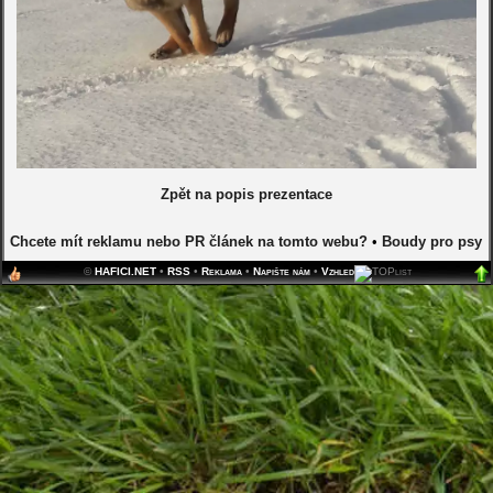
Zpět na popis prezentace
Chcete mít reklamu nebo PR článek na tomto webu?
•
Boudy pro psy
©
HAFICI.NET
•
RSS
•
Reklama
•
Napište nám
•
Vzhled