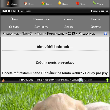
Hafíci
Kočičí
Ptáčci
Rybičky
Skalky
Terárka
HAFICI.NET
»
Tami
Přihlásit se
Úvod
Prezentace
Inzeráty
Fórum
Články
Aktuality
Atlas
Ostatní
Prezentace
»
TanaCh
»
Tami
»
Fotogalerie » 2013 » Prezentace
čím větší balonek....
Zpět na popis prezentace
Chcete mít reklamu nebo PR článek na tomto webu?
•
Boudy pro psy
©
HAFICI.NET
•
RSS
•
Reklama
•
Napište nám
•
Vzhled