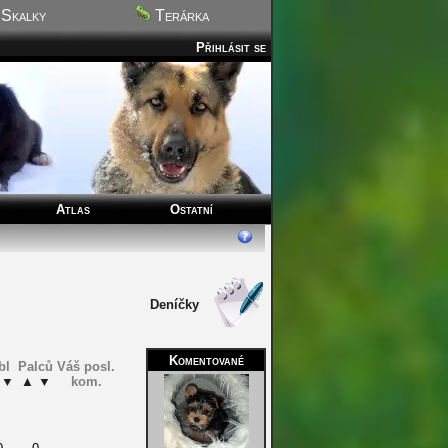
Skalky
Terárka
Přihlásit se
Atlas
Ostatní
Deníčky
Komentované
bl
Palců
Váš posl.
▼
▲
▼
kom.