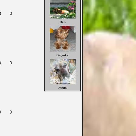
0
0
Ben
Betynka
0
0
Athila
0
0