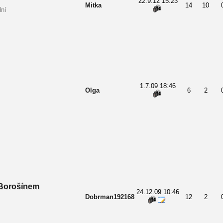
22.9.12 15:23
Mitka
14
10
dní
1.7.09 18:46
Olga
6
2
Borošínem
24.12.09 10:46
Dobrman192168
12
2