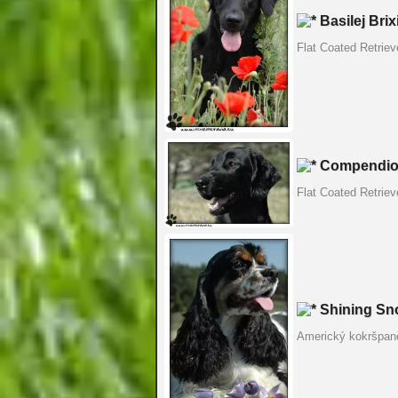
Basilej Brix
Flat Coated Retriev
Compendio 
Flat Coated Retriev
Shining Sn
Americký kokršpan