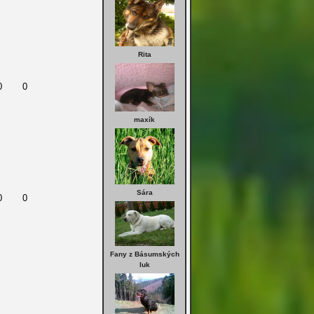
Rita
0
0
maxík
Sára
0
0
Fany z Básumských
luk