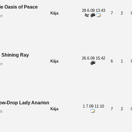
ie Oasis of Peace
28.6.09 13:43
Kája
7
2
er
Shining Ray
26.6.09 15:42
Kája
6
1
er
ow-Drop Lady Anarion
1.7.09 11:10
Kája
7
2
ěl