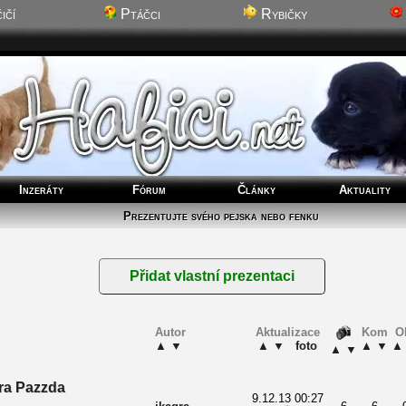
ičí
Ptáčci
Rybičky
Inzeráty
Fórum
Články
Aktuality
Prezentujte svého pejska nebo fenku
Autor
Aktualizace
Kom
O
▲
▼
▲
▼
foto
▲
▼
▲
▲
▼
a Pazzda
9.12.13 00:27