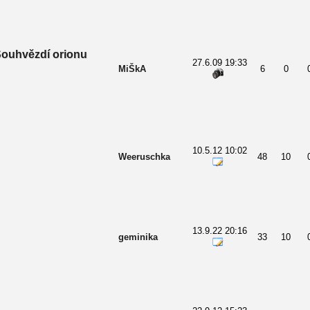
Souhvězdí orionu
27.6.09 19:33
MiŠkA
6
0
10.5.12 10:02
Weeruschka
48
10
13.9.22 20:16
geminika
33
10