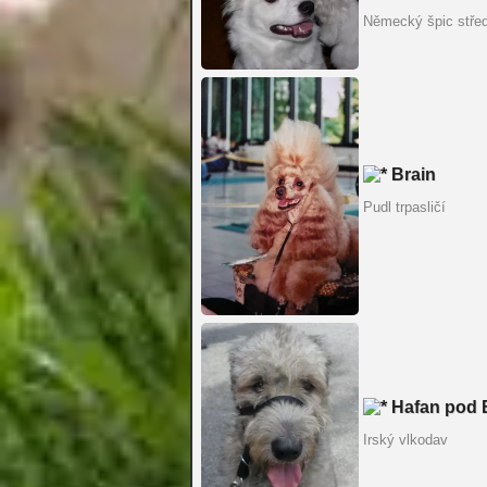
Německý špic stře
Brain
Pudl trpasličí
Hafan pod 
Irský vlkodav