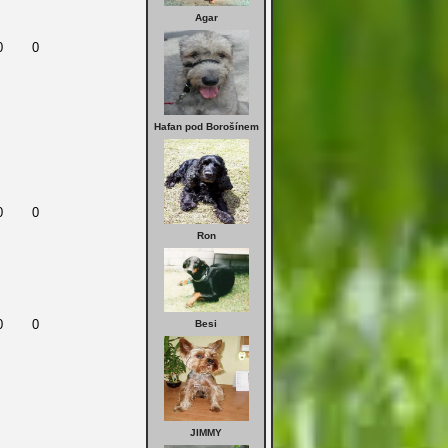
Agar
0
0
Hafan pod Borošínem
0
0
Ron
0
0
Besi
JIMMY