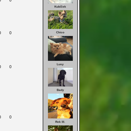
0
0
Kubíček
0
0
Chico
Lusy
0
0
Bady
0
0
Rek III.