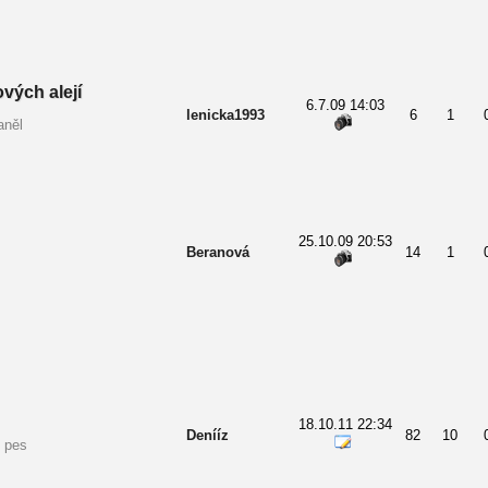
vých alejí
6.7.09 14:03
lenicka1993
6
1
aněl
25.10.09 20:53
Beranová
14
1
18.10.11 22:34
Denííz
82
10
 pes