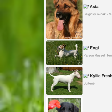
Asta
Belgický ovčák - Ma
Engi
Parson Russell Teri
Kyllie Fres
Bulteriér