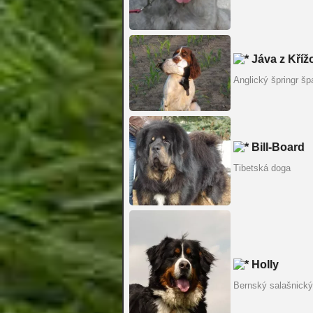
Jáva z Křížo
Anglický špringr šp
Bill-Board
Tibetská doga
Holly
Bernský salašnický