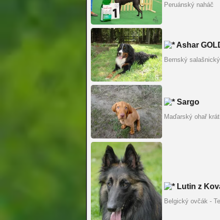
Peruánský naháč
Ashar GOL
Bernský salašnický
Sargo
Maďarský ohař krát
Lutin z Kov
Belgický ovčák - T