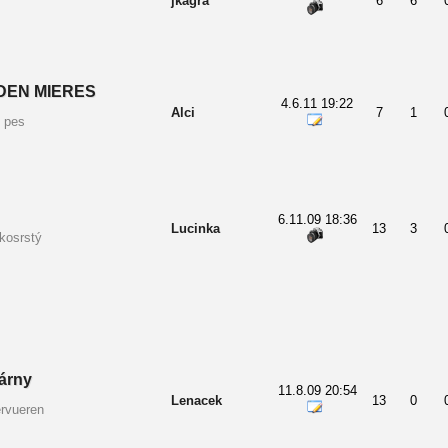
jkagra
6
6
DEN MIERES
4.6.11 19:22
Alci
7
1
 pes
6.11.09 18:36
Lucinka
13
3
kosrstý
árny
11.8.09 20:54
Lenacek
13
0
ervueren