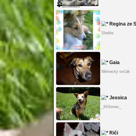
Regina ze 
Sheltie
Gaia
Německý ovčák
Jessica
_Kříženec_
Riči