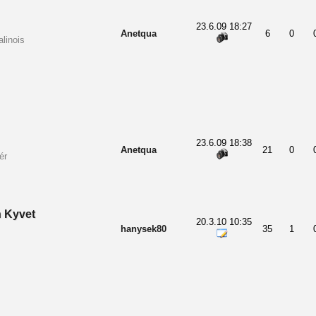
23.6.09 18:27
Anetqua
6
0
linois
23.6.09 18:38
Anetqua
21
0
ér
h Kyvet
20.3.10 10:35
hanysek80
35
1