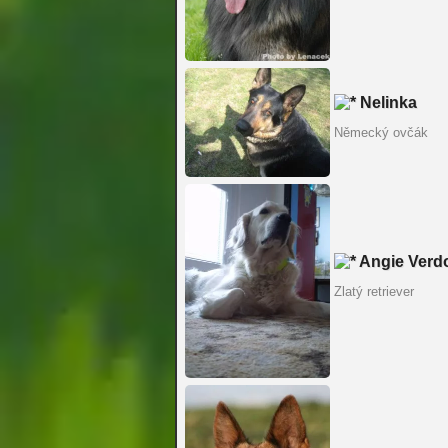
Nelinka
Německý ovčák
Angie Verd
Zlatý retriever