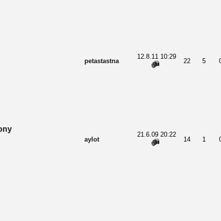
12.8.11 10:29
petastastna
22
5
ony
21.6.09 20:22
aylot
14
1