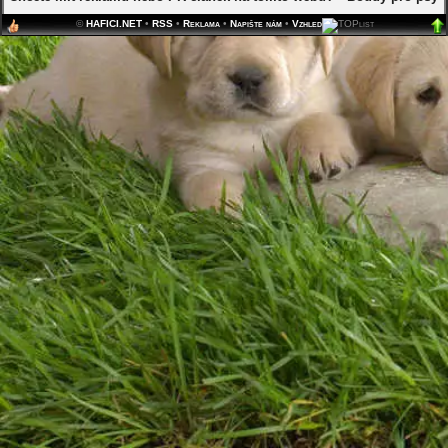
©
HAFICI.NET
•
RSS
•
Reklama
•
Napište nám
•
Vzhled