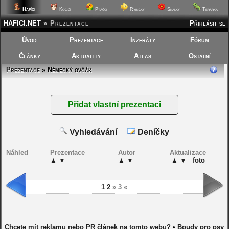
Hafíci
Kočičí
Ptáčci
Rybičky
Skalky
Terárka
HAFICI.NET
»
Prezentace
Přihlásit se
Úvod
Prezentace
Inzeráty
Fórum
Články
Aktuality
Atlas
Ostatní
Prezentace
» Německý ovčák
Vyhledávání
Deníčky
Náhled
Prezentace
Autor
Aktualizace
▲
▼
▲
▼
▲
▼
foto
1
2
» 3 «
Chcete mít reklamu nebo PR článek na tomto webu?
•
Boudy pro psy