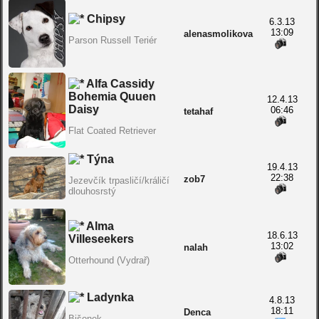
Chipsy
6.3.13
13:09
alenasmolikova
Parson Russell Teriér
Alfa Cassidy
Bohemia Quuen
12.4.13
Daisy
06:46
tetahaf
Flat Coated Retriever
Týna
19.4.13
22:38
zob7
Jezevčík trpasličí/králičí
dlouhosrstý
Alma
18.6.13
Villeseekers
13:02
nalah
Otterhound (Vydrař)
Ladynka
4.8.13
18:11
Denca
Bišonek