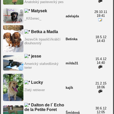
Anatolský pastevecký pes
Matysek
29.10.11
19:41
adelajda
_Kříženec_
Betka a Madla
18.5.12
Betinka
Jezevčík trpasličí/králičí
14:43
dlouhosrstý
jesse
15.4.12
14:40
milda31
Americký stafordširský
terier
Lucky
21.2.15
18:06
kajík
Zlatý retriever
Dalton de l´ Echo
30.6.12
de la Petite Foret
12:05
Šmídová