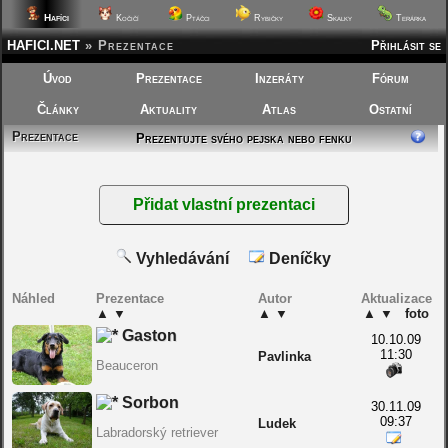
Hafíci
Kočičí
Ptáčci
Rybičky
Skalky
Terárka
HAFICI.NET
»
Prezentace
Přihlásit se
Úvod
Prezentace
Inzeráty
Fórum
Články
Aktuality
Atlas
Ostatní
Prezentace
Prezentujte svého pejska nebo fenku
Vyhledávání
Deníčky
Náhled
Prezentace
Autor
Aktualizace
▲
▼
▲
▼
▲
▼
foto
Gaston
10.10.09
11:30
Pavlinka
Beauceron
Sorbon
30.11.09
09:37
Ludek
Labradorský retriever