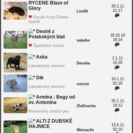
RYCENE Blaze of
20.2.11
Glory
21:17
Lindík
Kavalír King Charles
španěl
Desiré z
18.10.10
Polabských blat
16:14
sabebe
Španělský mastin
Aska
2.1.11
15:20
Deuska
Labradorský retriever
Dik
10.1.11
02:18
osicmi
Labradorský retriever
Armína ; Begy od
25.1.11
sv. Antonína
10:12
ZlaOvecka
Moskevský strážní pes
ALTI Z DUBSKÉ
13.6.11
HAJNICE
02:10
Weinacht