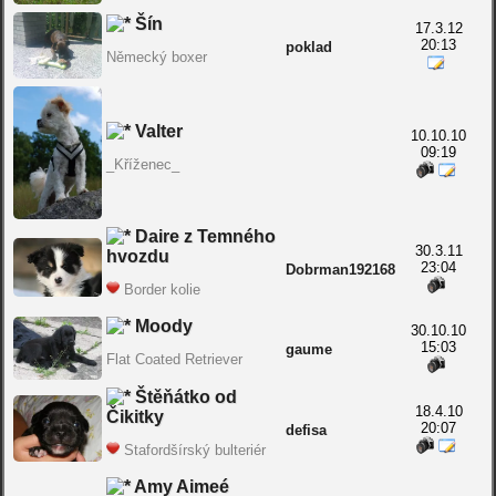
Šín
17.3.12
20:13
poklad
Německý boxer
Valter
10.10.10
09:19
_Kříženec_
Daire z Temného
30.3.11
hvozdu
23:04
Dobrman192168
Border kolie
Moody
30.10.10
15:03
gaume
Flat Coated Retriever
Štěňátko od
18.4.10
Čikitky
20:07
defisa
Stafordšírský bulteriér
Amy Aimeé