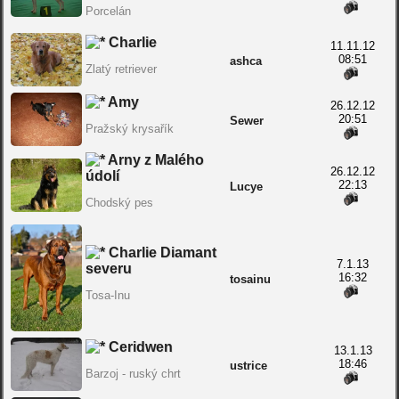
Porcelán
Charlie
11.11.12
08:51
ashca
Zlatý retriever
Amy
26.12.12
20:51
Sewer
Pražský krysařík
Arny z Malého
26.12.12
údolí
22:13
Lucye
Chodský pes
Charlie Diamant
7.1.13
severu
16:32
tosainu
Tosa-Inu
Ceridwen
13.1.13
18:46
ustrice
Barzoj - ruský chrt