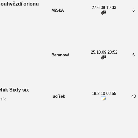
Souhvězdí orionu
27.6.09 19:33
MiŠkA
6
25.10.09 20:52
Beranová
6
hik Sixty six
19.2.10 08:55
lucíšek
40
sík