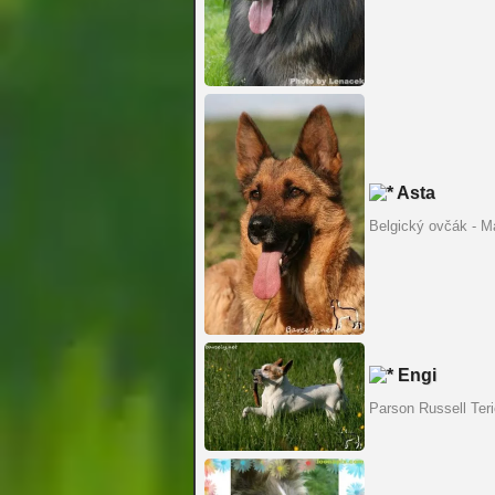
Asta
Belgický ovčák - Ma
Engi
Parson Russell Teri