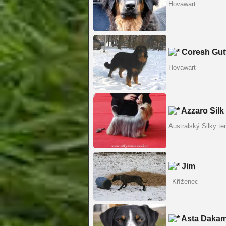
Hovawart
Coresh Gut
Hovawart
Azzaro Silk
Australský Silky ter
Jim
_Kříženec_
Asta Daka