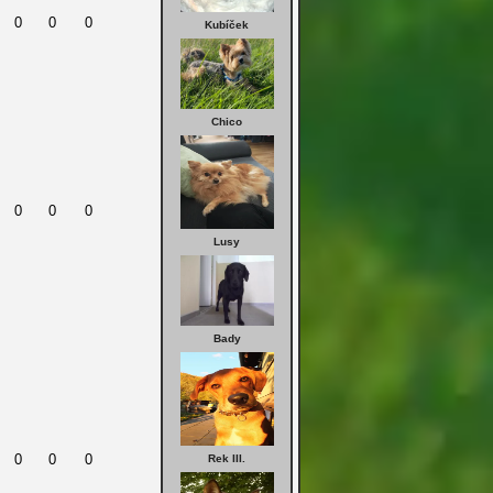
0
0
0
Kubíček
Chico
0
0
0
Lusy
Bady
0
0
0
Rek III.