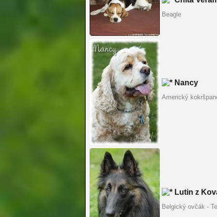
Beagle
Nancy
Americký kokršpan
Lutin z Kov
Belgický ovčák - T