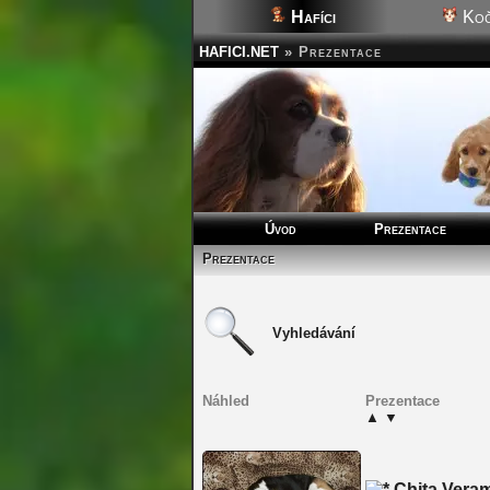
Hafíci
Koč
HAFICI.NET
»
Prezentace
Úvod
Prezentace
Prezentace
Vyhledávání
Náhled
Prezentace
▲
▼
Chita Vera