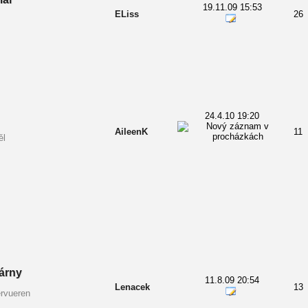
19.11.09 15:53
ELiss
26
24.4.10 19:20
AileenK
11
ěl
árny
11.8.09 20:54
Lenacek
13
ervueren