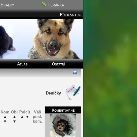
Skalky
Terárka
Přihlásit se
Atlas
Ostatní
Deníčky
Komentované
Kom
Obl
Palců
Váš
▲
▲
▲
▼
posl.
▼
▼
kom.