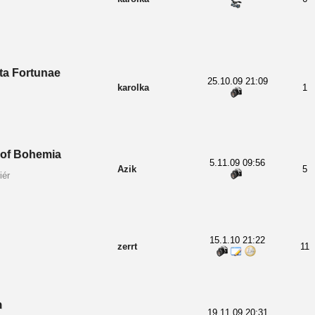
ta Fortunae
25.10.09 21:09
karolka
1
 of Bohemia
5.11.09 09:56
Azik
5
iér
15.1.10 21:22
zerrt
11
m
19.11.09 20:31