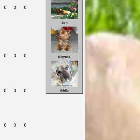
0
0
0
Ben
0
0
0
Betynka
0
0
0
Athila
0
0
0