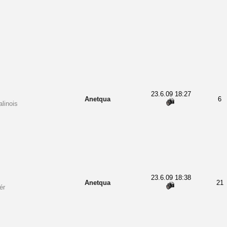
23.6.09 18:27
Anetqua
6
linois
23.6.09 18:38
Anetqua
21
ér