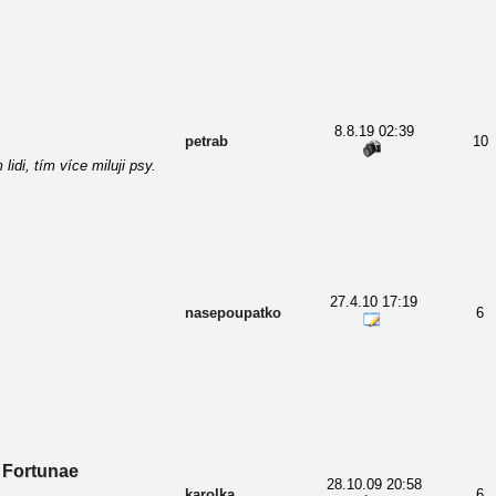
8.8.19 02:39
petrab
10
idi, tím více miluji psy.
27.4.10 17:19
nasepoupatko
6
 Fortunae
28.10.09 20:58
karolka
6