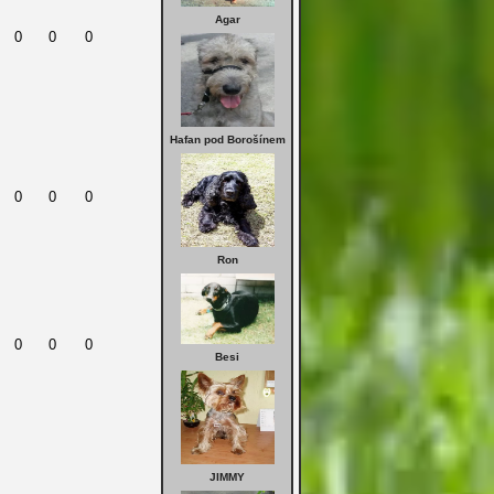
Agar
0
0
0
Hafan pod Borošínem
0
0
0
Ron
0
0
0
Besi
JIMMY