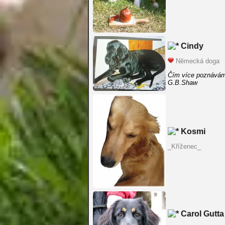
Cindy
Německá doga
Čím více poznávám l
G.B.Shaw
Kosmi
_Kříženec_
Carol Gutta