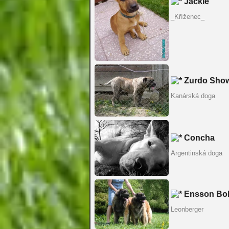
Jackie
_Kříženec_
Zurdo Show
Kanárská doga
Concha
Argentinská doga
Ensson Bo
Leonberger