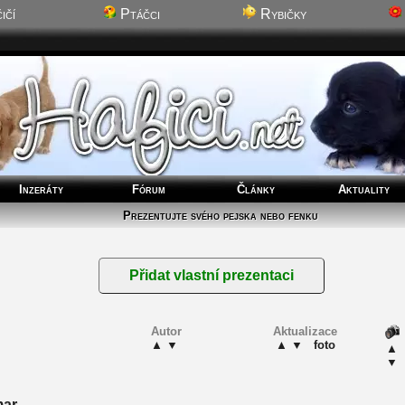
ičí
Ptáčci
Rybičky
Inzeráty
Fórum
Články
Aktuality
Prezentujte svého pejska nebo fenku
Autor
Aktualizace
▲
▼
▲
▼
foto
▲
▼
mar