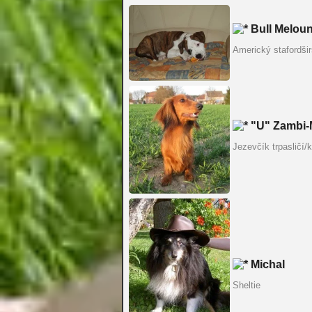
Bull Melou
Americký stafordšir
"U" Zambi-
Jezevčík trpasličí/k
Michal
Sheltie