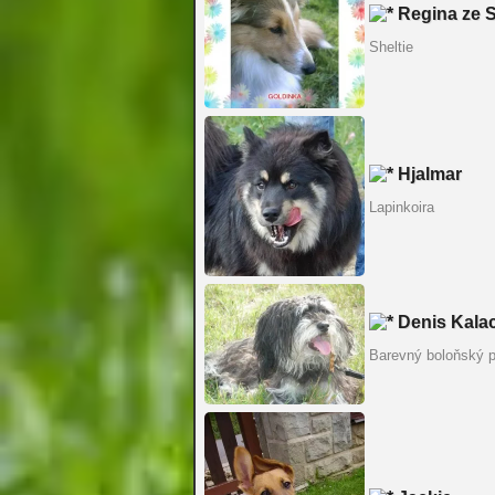
Regina ze 
Sheltie
Hjalmar
Lapinkoira
Denis Kalac
Barevný boloňský p