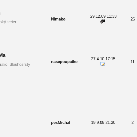
n
29.12.09 11:33
NImako
26
ský terier
Ma
27.4.10 17:15
nasepoupatko
11
ráličí dlouhosrstý
pesMichal
19.9.09 21:30
2