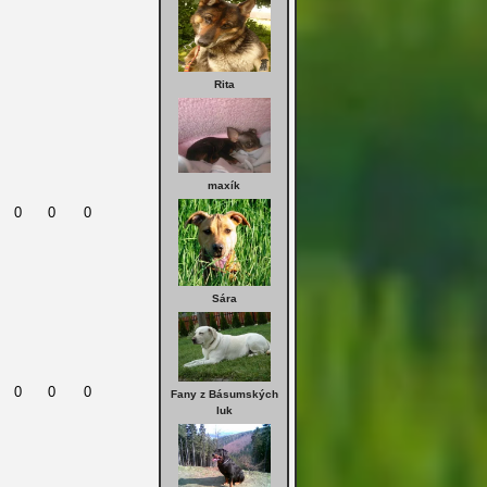
Rita
maxík
0
0
0
Sára
0
0
0
Fany z Básumských
luk