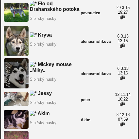
Flo od
29.3.15
Drahanského potoka
19:27
pavoucica
Sibiřský husky
Krysa
6.3.13
13:15
alenasmolikova
Sibiřský husky
Mickey mouse
6.3.13
,,Miky,,
13:16
alenasmolikova
Sibiřský husky
Jessy
12.11.14
10:22
peter
Sibiřský husky
Akim
8.12.13
07:59
Akim
Sibiřský husky