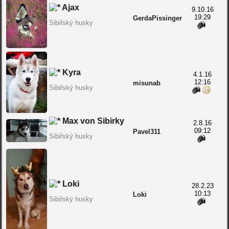
Ajax
9.10.16
19:29
GerdaPissinger
Sibiřský husky
Kyra
4.1.16
12:16
misunab
Sibiřský husky
Max von Sibirky
2.8.16
09:12
Pavel311
Sibiřský husky
Loki
28.2.23
10:13
Loki
Sibiřský husky