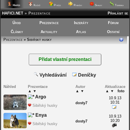
Hafíci
Kočičí
Ptáčci
Rybičky
Skalky
Terárka
HAFICI.NET
»
Prezentace
Přihlásit se
Úvod
Prezentace
Inzeráty
Fórum
Články
Aktuality
Atlas
Ostatní
Prezentace
» Sibiřský husky
Vyhledávání
Deníčky
Náhled
Prezentace
Autor
Aktualizace
▲
▼
▲
▼
▲
▼
foto
Argo
10.9.13
10:31
dosty7
Sibiřský husky
Enya
10.9.13
10:20
dosty7
Sibiřský husky