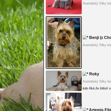
Australský Silky ter
Benji (z Cho
Australský Silky ter
Roky
Australský Silky ter
kdo říká že štěstí 
Artemis Elis