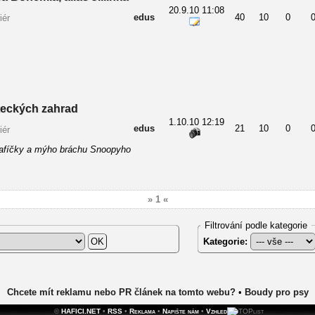
20.9.10 11:08
edus
40
10
0
iér
íteckých zahrad
1.10.10 12:19
edus
21
10
0
iér
afíčky a mýho bráchu Snoopyho
» 1 «
Filtrování podle kategorie
Kategorie:
Chcete mít reklamu nebo PR článek na tomto webu?
•
Boudy pro psy
©
HAFICI.NET
•
RSS
•
Reklama
•
Napište nám
•
Vzhled