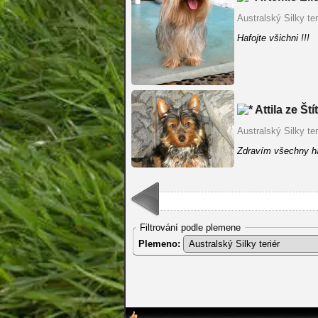
Australský Silky ter
Hafojte všichni !!!
Attila ze Št
Australský Silky ter
Zdravím všechny h
Filtrování podle plemene
Plemeno: