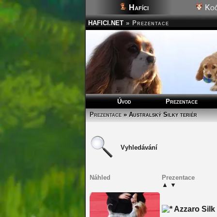
Hafíci
Koč
HAFICI.NET
»
Prezentace
Úvod
Prezentace
Prezentace
» Australský Silky teriér
Vyhledávání
Náhled
Prezentace
▲
▼
Azzaro Silk