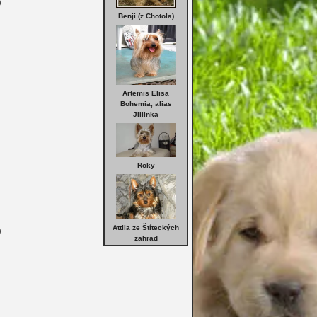
0
Benji (z Chotola)
Artemis Elisa
Bohemia, alias
Jillinka
1
Roky
Attila ze Štíteckých
0
zahrad