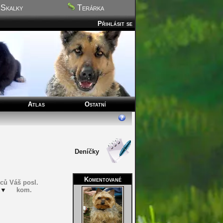
Skalky
Terárka
Přihlásit se
Atlas
Ostatní
Deníčky
Komentované
lců
Váš posl.
▼
kom.