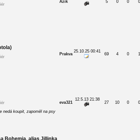
Azik
5
0
0
iér
tola)
25.10.25 00:41
Prakva
69
4
0
iér
12.5.13 21:38
eva321
27
10
0
iér
se nedá koupit, zapoměl na psy
a Bohemia, alias Jillinka