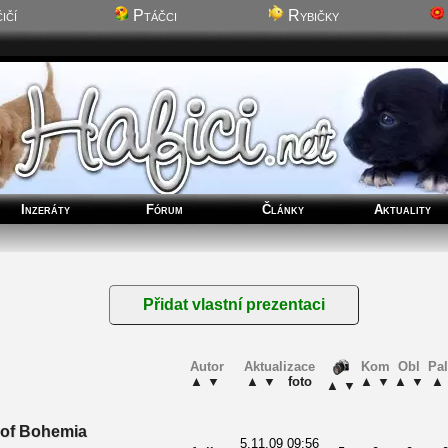
ičí
Ptáčci
Rybičky
Inzeráty
Fórum
Články
Aktuality
Autor
Aktualizace
Kom
Obl
Pa
▲
▼
▲
▼
foto
▲
▼
▲
▼
▲
▲
▼
 of Bohemia
5.11.09 09:56