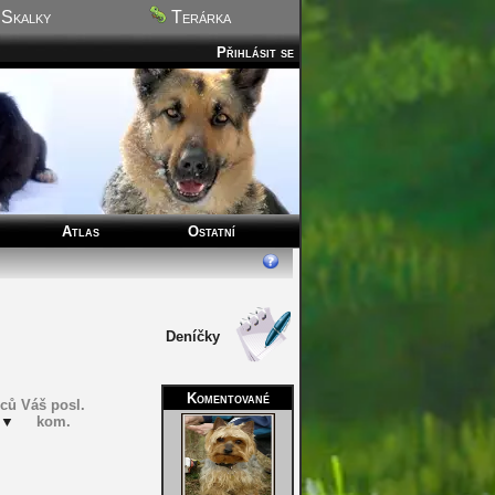
Skalky
Terárka
Přihlásit se
Atlas
Ostatní
Deníčky
Komentované
lců
Váš posl.
▼
kom.