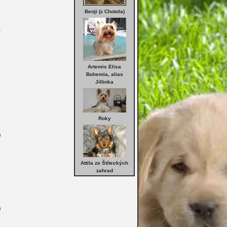
Benji (z Chotola)
1
Artemis Elisa
Bohemia, alias
Jillinka
Roky
0
Attila ze Štíteckých
zahrad
0