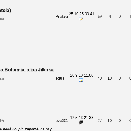
tola)
25.10.25 00:41
Prakva
69
4
0
iér
a Bohemia, alias Jillinka
20.9.10 11:08
edus
40
10
0
iér
12.5.13 21:38
eva321
27
10
0
iér
se nedá koupit, zapoměl na psy