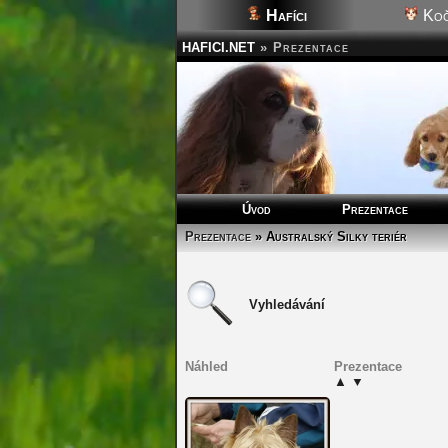
Hafíci
Koč
HAFICI.NET
»
Prezentace
Úvod
Prezentace
Prezentace
» Australský Silky teriér
Vyhledávání
Náhled
Prezentace
▲
▼