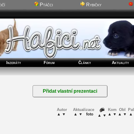
ičí
Ptáčci
Rybičky
Inzeráty
Fórum
Články
Aktuality
Autor
Aktualizace
Kom
Obl
Pa
▲
▼
▲
▼
foto
▲
▼
▲
▼
▲
▲
▼