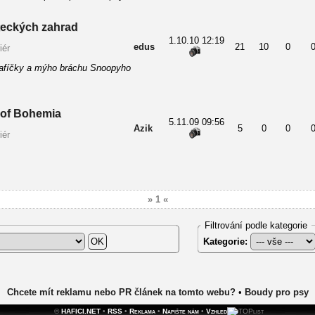
íteckých zahrad
1.10.10 12:19
edus
21
10
0
iér
afíčky a mýho bráchu Snoopyho
 of Bohemia
5.11.09 09:56
Azik
5
0
0
iér
» 1 «
Filtrování podle kategorie
Kategorie:
Chcete mít reklamu nebo PR článek na tomto webu?
•
Boudy pro psy
©
HAFICI.NET
•
RSS
•
Reklama
•
Napište nám
•
Vzhled