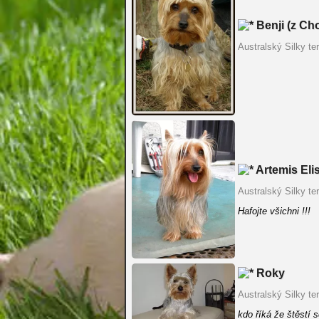
Benji (z Cho
Australský Silky ter
Artemis Elis
Australský Silky ter
Hafojte všichni !!!
Roky
Australský Silky ter
kdo říká že štěstí 