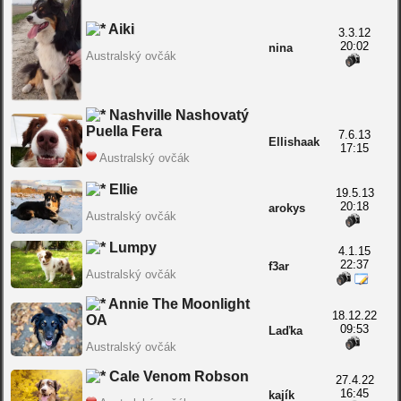
Aiki
3.3.12
20:02
nina
Australský ovčák
Nashville Nashovatý
Puella Fera
7.6.13
Ellishaak
17:15
Australský ovčák
Ellie
19.5.13
20:18
arokys
Australský ovčák
Lumpy
4.1.15
22:37
f3ar
Australský ovčák
Annie The Moonlight
18.12.22
OA
09:53
Laďka
Australský ovčák
Cale Venom Robson
27.4.22
16:45
kajík