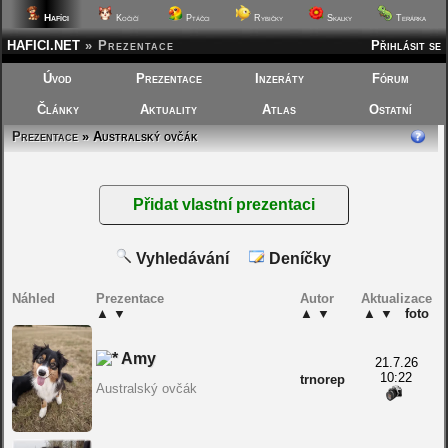
Hafíci
Kočičí
Ptáčci
Rybičky
Skalky
Terárka
HAFICI.NET
»
Prezentace
Přihlásit se
Úvod
Prezentace
Inzeráty
Fórum
Články
Aktuality
Atlas
Ostatní
Prezentace
» Australský ovčák
Vyhledávání
Deníčky
Náhled
Prezentace
Autor
Aktualizace
▲
▼
▲
▼
▲
▼
foto
Amy
21.7.26
10:22
trnorep
Australský ovčák