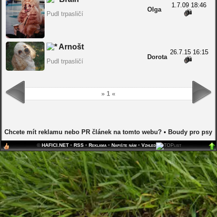
1.7.09 18:46
Olga
Pudl trpasličí
Arnošt
26.7.15 16:15
Dorota
Pudl trpasličí
» 1 «
Chcete mít reklamu nebo PR článek na tomto webu?
•
Boudy pro psy
©
HAFICI.NET
•
RSS
•
Reklama
•
Napište nám
•
Vzhled