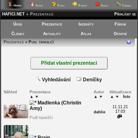
Hafíci
Kočičí
Ptáčci
Rybičky
Skalky
Terárka
HAFICI.NET
»
Prezentace
Přihlásit se
Úvod
Prezentace
Inzeráty
Fórum
Články
Aktuality
Atlas
Ostatní
Prezentace
» Pudl trpasličí
Vyhledávání
Deníčky
Náhled
Prezentace
Autor
Aktualizace
▲
▼
▲
▼
▲
▼
foto
Madlenka (Christin
11.11.21
Amy)
17:03
dahlie
Pudl trpasličí
Brain