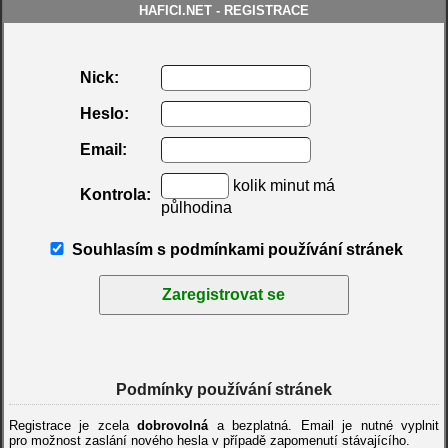
HAFICI.NET - REGISTRACE
Nick:
Heslo:
Email:
kolik
tunim
má
Kontrola:
půlhodina
Souhlasím s podmínkami používání stránek
Zaregistrovat se
Podmínky používání stránek
Registrace je zcela
dobrovolná
a bezplatná. Email je nutné vyplnit
pro možnost zaslání nového hesla v případě zapomenutí stávajícího.