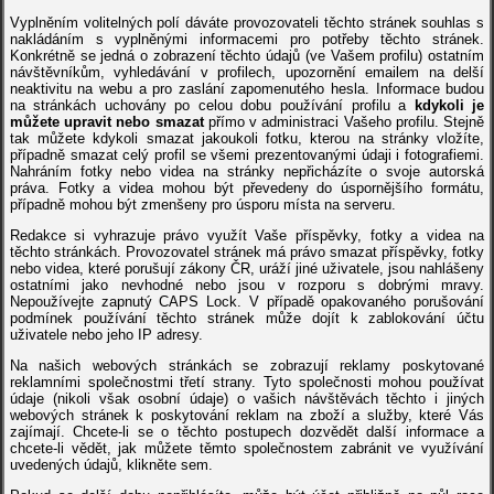
Vyplněním volitelných polí dáváte provozovateli těchto stránek souhlas s
nakládáním s vyplněnými informacemi pro potřeby těchto stránek.
Konkrétně se jedná o zobrazení těchto údajů (ve Vašem profilu) ostatním
návštěvníkům, vyhledávání v profilech, upozornění emailem na delší
neaktivitu na webu a pro zaslání zapomenutého hesla. Informace budou
na stránkách uchovány po celou dobu používání profilu a
kdykoli je
můžete upravit nebo smazat
přímo v administraci Vašeho profilu. Stejně
tak můžete kdykoli smazat jakoukoli fotku, kterou na stránky vložíte,
případně smazat celý profil se všemi prezentovanými údaji i fotografiemi.
Nahráním fotky nebo videa na stránky nepřicházíte o svoje autorská
práva. Fotky a videa mohou být převedeny do úspornějšího formátu,
případně mohou být zmenšeny pro úsporu místa na serveru.
Redakce si vyhrazuje právo využít Vaše příspěvky, fotky a videa na
těchto stránkách. Provozovatel stránek má právo smazat příspěvky, fotky
nebo videa, které porušují zákony ČR, uráží jiné uživatele, jsou nahlášeny
ostatními jako nevhodné nebo jsou v rozporu s dobrými mravy.
Nepoužívejte zapnutý CAPS Lock. V případě opakovaného porušování
podmínek používání těchto stránek může dojít k zablokování účtu
uživatele nebo jeho IP adresy.
Na našich webových stránkách se zobrazují reklamy poskytované
reklamními společnostmi třetí strany. Tyto společnosti mohou používat
údaje (nikoli však osobní údaje) o vašich návštěvách těchto i jiných
webových stránek k poskytování reklam na zboží a služby, které Vás
zajímají. Chcete-li se o těchto postupech dozvědět další informace a
chcete-li vědět, jak můžete těmto společnostem zabránit ve využívání
uvedených údajů,
klikněte sem
.