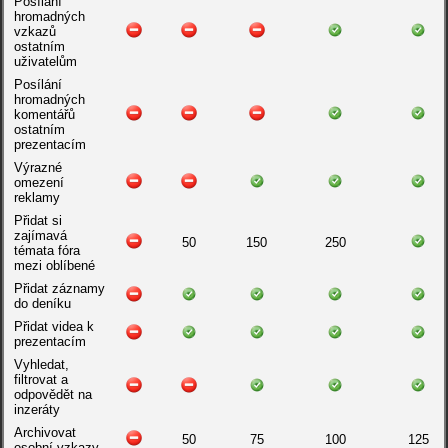
Posílání
hromadných
vzkazů
ostatním
uživatelům
Posílání
hromadných
komentářů
ostatním
prezentacím
Výrazné
omezení
reklamy
Přidat si
zajímavá
50
150
250
témata fóra
mezi oblíbené
Přidat záznamy
do deníku
Přidat videa k
prezentacím
Vyhledat,
filtrovat a
odpovědět na
inzeráty
Archivovat
50
75
100
125
osobní vzkazy