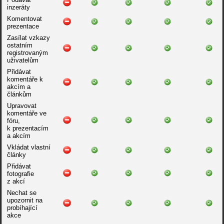
inzeráty
Komentovat
prezentace
Zasílat vzkazy
ostatním
registrovaným
uživatelům
Přidávat
komentáře k
akcím a
článkům
Upravovat
komentáře ve
fóru,
k prezentacím
a akcím
Vkládat vlastní
články
Přidávat
fotografie
z akcí
Nechat se
upozornit na
probíhající
akce