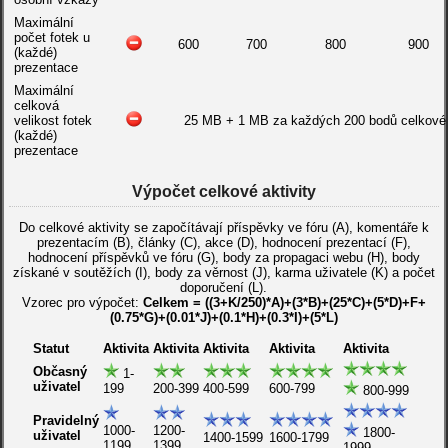
Maximální
počet fotek u
600
700
800
900
(každé)
prezentace
Maximální
celková
velikost fotek
25 MB + 1 MB za každých 200 bodů celkové 
(každé)
prezentace
Výpočet celkové aktivity
Do celkové aktivity se započítávají příspěvky ve fóru (A), komentáře k
prezentacím (B), články (C), akce (D), hodnocení prezentací (F),
hodnocení příspěvků ve fóru (G), body za propagaci webu (H), body
získané v soutěžích (I), body za věrnost (J), karma uživatele (K) a počet
doporučení (L).
Vzorec pro výpočet:
Celkem = ((3+K/250)*A)+(3*B)+(25*C)+(5*D)+F+
(0.75*G)+(0.01*J)+(0.1*H)+(0.3*I)+(5*L)
Statut
Aktivita
Aktivita
Aktivita
Aktivita
Aktivita
Občasný
1-
uživatel
199
200-399
400-599
600-799
800-999
Pravidelný
1000-
1200-
1800-
uživatel
1400-1599
1600-1799
1199
1399
1999