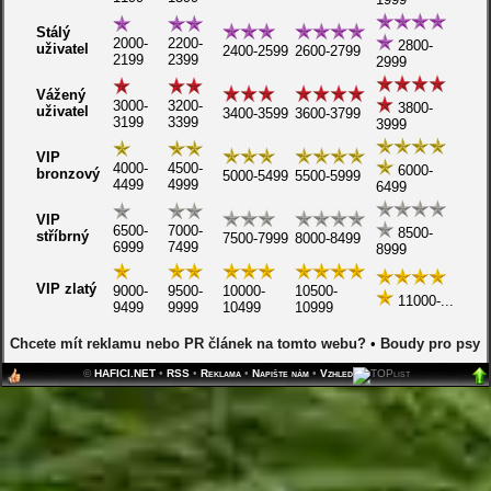
Stálý
2000-
2200-
2800-
uživatel
2400-2599
2600-2799
2199
2399
2999
Vážený
3000-
3200-
3800-
uživatel
3400-3599
3600-3799
3199
3399
3999
VIP
4000-
4500-
6000-
bronzový
5000-5499
5500-5999
4499
4999
6499
VIP
6500-
7000-
8500-
stříbrný
7500-7999
8000-8499
6999
7499
8999
VIP zlatý
9000-
9500-
10000-
10500-
11000-...
9499
9999
10499
10999
Chcete mít reklamu nebo PR článek na tomto webu?
•
Boudy pro psy
©
HAFICI.NET
•
RSS
•
Reklama
•
Napište nám
•
Vzhled