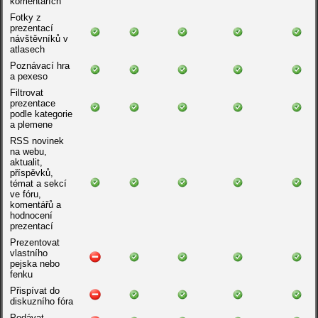
komentářích
Fotky z
prezentací
návštěvníků v
atlasech
Poznávací hra
a pexeso
Filtrovat
prezentace
podle kategorie
a plemene
RSS novinek
na webu,
aktualit,
příspěvků,
témat a sekcí
ve fóru,
komentářů a
hodnocení
prezentací
Prezentovat
vlastního
pejska nebo
fenku
Přispívat do
diskuzního fóra
Podávat