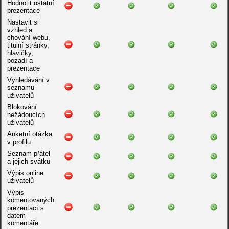
Hodnotit ostatní
prezentace
Nastavit si
vzhled a
chování webu,
titulní stránky,
hlavičky,
pozadí a
prezentace
Vyhledávání v
seznamu
uživatelů
Blokování
nežádoucích
uživatelů
Anketní otázka
v profilu
Seznam přátel
a jejich svátků
Výpis online
uživatelů
Výpis
komentovaných
prezentací s
datem
komentáře