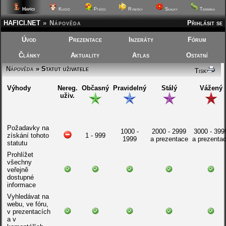
Hafíci
Kočičí
Ptáčci
Rybičky
Skalky
Terárka
HAFICI.NET
»
Nápověda
Přihlásit se
Úvod
Prezentace
Inzeráty
Fórum
Články
Aktuality
Atlas
Ostatní
Nápověda
» Statut uživatele
Tisk
Výhody
Nereg.
Občasný
Pravidelný
Stálý
Vážený
uživ.
Požadavky na
1000 -
2000 - 2999
3000 - 399
získání tohoto
1 - 999
1999
a prezentace
a prezenta
statutu
Prohlížet
všechny
veřejně
dostupné
informace
Vyhledávat na
webu, ve fóru,
v prezentacích
a v