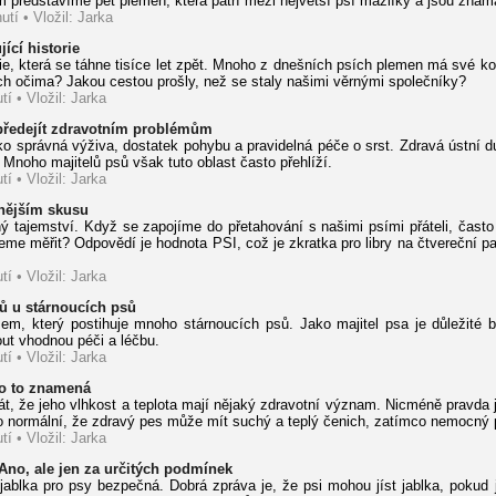
 představíme pět plemen, která patří mezi největší psí mazlíky a jsou znám
utí • Vložil: Jarka
jící historie
ie, která se táhne tisíce let zpět. Mnoho z dnešních psích plemen má své ko
ejich očima? Jakou cestou prošly, než se staly našimi věrnými společníky?
tí • Vložil: Jarka
předejít zdravotním problémům
ko správná výživa, dostatek pohybu a pravidelná péče o srst. Zdravá ústní 
oho majitelů psů však tuto oblast často přehlíží.
tí • Vložil: Jarka
cnějším skusu
ný tajemství. Když se zapojíme do přetahování s našimi psími přáteli, často
ůžeme měřit? Odpovědí je hodnota PSI, což je zkratka pro libry na čtvereční 
tí • Vložil: Jarka
bů u stárnoucích psů
m, který postihuje mnoho stárnoucích psů. Jako majitel psa je důležité b
ut vhodnou péči a léčbu.
tí • Vložil: Jarka
co to znamená
, že jeho vlhkost a teplota mají nějaký zdravotní význam. Nicméně pravda je
sto normální, že zdravý pes může mít suchý a teplý čenich, zatímco nemocný
tí • Vložil: Jarka
 Ano, ale jen za určitých podmínek
 jablka pro psy bezpečná. Dobrá zpráva je, že psi mohou jíst jablka, pokud