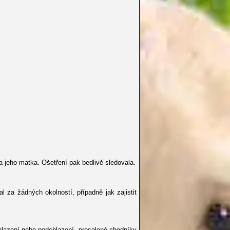
a jeho matka. Ošetření pak bedlivě sledovala.
 za žádných okolností, případně jak zajistit
hlazení nebo podchlazení, prosolené chodníky