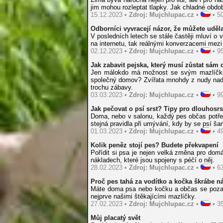
jim mohou rozleptat tlapky. Jak chladné obdob
15.12.2023 •
Zdroj: Mujchlupac.cz
•
• 50
Odborníci vyvracejí názor, že můžete uděla
V posledních letech se stále častěji mluví o 
na internetu, tak reálnými konverzacemi mezi
02.12.2023 •
Zdroj: Mujchlupac.cz
•
• 95
Jak zabavit pejska, který musí zůstat sám
Jen málokdo má možnost se svým mazlíčkem 
společný domov? Zvířata mnohdy z nudy naděl
trochu zábavy.
03.03.2023 •
Zdroj: Mujchlupac.cz
•
• 99
Jak pečovat o psí srst? Tipy pro dlouhosrs
Doma, nebo v salonu, každý pes občas potřebu
stejná pravidla při umývání, kdy by se psí š
01.03.2023 •
Zdroj: Mujchlupac.cz
•
• 49
Kolik peněz stojí pes? Budete překvapení
Pořídit si psa je nejen velká změna pro dom
nákladech, které jsou spojeny s péčí o něj.
28.02.2023 •
Zdroj: Mujchlupac.cz
•
• 63
Proč pes tahá za vodítko a kočka škrábe n
Máte doma psa nebo kočku a občas se pozast
nejprve našimi štěkajícími mazlíčky.
27.02.2023 •
Zdroj: Mujchlupac.cz
•
• 35
Můj placatý svět