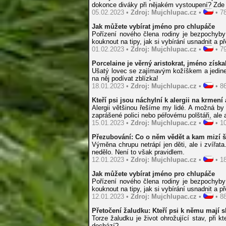
dokonce diváky při nějakém vystoupení? Zde 
05.02.2023 •
Zdroj: Mujchlupac.cz
•
• 78
Jak můžete vybírat jméno pro chlupáče
Pořízení nového člena rodiny je bezpochyb
kouknout na tipy, jak si vybírání usnadnit a
01.02.2023 •
Zdroj: Mujchlupac.cz
•
• 79
Porcelaine je věrný aristokrat, jméno získal
Ušatý lovec se zajímavým kožíškem a jedine
na něj podívat zblízka!
18.01.2023 •
Zdroj: Mujchlupac.cz
•
• 86
Kteří psi jsou náchylní k alergii na krmení 
Alergii většinou řešíme my lidé. A možná by
zaprášené polici nebo péřovému polštáři, ale 
15.01.2023 •
Zdroj: Mujchlupac.cz
•
• 10
Přezubování: Co o něm vědět a kam mizí 
Výměna chrupu netrápí jen děti, ale i zvířata
nedělo. Není to však pravidlem.
12.01.2023 •
Zdroj: Mujchlupac.cz
•
• 18
Jak můžete vybírat jméno pro chlupáče
Pořízení nového člena rodiny je bezpochyb
kouknout na tipy, jak si vybírání usnadnit a
12.01.2023 •
Zdroj: Mujchlupac.cz
•
• 88
Přetočení žaludku: Kteří psi k němu mají 
Torze žaludku je život ohrožující stav, při
dochází?