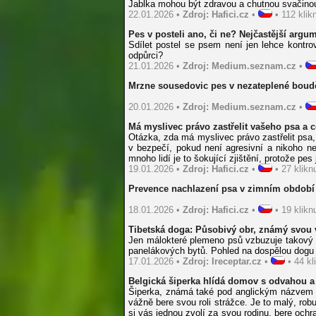
Jablka mohou být zdravou a chutnou svačinou, 
22.01.2026 •
Zdroj: Hafici.cz
•
• 112 klikn
Pes v posteli ano, či ne? Nejčastější argum
Sdílet postel se psem není jen lehce kontrov
odpůrci?
21.01.2026 •
Zdroj: Medium.seznam.cz
•
Mrzne sousedovic pes v nezateplené boud
20.01.2026 •
Zdroj: Medium.seznam.cz
•
Má myslivec právo zastřelit vašeho psa a 
Otázka, zda má myslivec právo zastřelit psa, p
v bezpečí, pokud není agresivní a nikoho ne
mnoho lidí je to šokující zjištění, protože pe
19.01.2026 •
Zdroj: Hafici.cz
•
• 27 kliknu
Prevence nachlazení psa v zimním období 
18.01.2026 •
Zdroj: Hafici.cz
•
• 19 kliknu
Tibetská doga: Působivý obr, známý svou 
Jen málokteré plemeno psů vzbuzuje takový r
panelákových bytů. Pohled na dospělou dogu
17.01.2026 •
Zdroj: Ireceptar.cz
•
• 44 kli
Belgická šiperka hlídá domov s odvahou a
Šiperka, známá také pod anglickým názvem sc
vážně bere svou roli strážce. Je to malý, rob
si vás jednou zvolí za svou rodinu, bere ochr