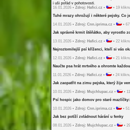
i uši pořád v pohotovosti.
16.01.2026 •
Zdroj: Hafici.cz
•
• 19 kliknu
Tuhé mrazy ohrožují i některé pejsky. Co je
14.01.2026 •
Zdroj: Cnn.iprima.cz
•
• 67 
Jak správně krmit štěňátko, aby vyrostlo zd
13.01.2026 •
Zdroj: Hafici.cz
•
• 22 kliknu
Nejroztomilejší psí kříženci, kteří si vás o
12.01.2026 •
Zdroj: Hafici.cz
•
• 21 kliknu
Naučte psa hrát mrtvého a ohromte každo
11.01.2026 •
Zdroj: Hafici.cz
•
• 24 kliknu
Jak zaopatřit na zimu pejska, který žije ve
10.01.2026 •
Zdroj: Mujchlupac.cz
•
• 11
Psí hospic jako domov pro staré mazlíčky: L
10.01.2026 •
Zdroj: Cnn.iprima.cz
•
• 51 
Jak bez potíží zvládnout hárání u fenky
08.01.2026 •
Zdroj: Mujchlupac.cz
•
• 29