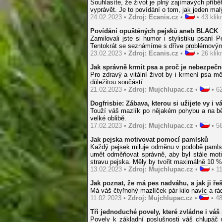
Souhlasíte, že život je plný zajímavých příb
vyprávět. Je to povídání o tom, jak jeden ma
24.02.2023 •
Zdroj: Ecanis.cz
•
• 43 klikn
Povídání opuštěných pejsků aneb BLACK
Zamilovali jste si humor i stylistiku psaní 
Tentokrát se seznámíme s dříve problémovým
23.02.2023 •
Zdroj: Ecanis.cz
•
• 26 klikn
Jak správně krmit psa a proč je nebezpečn
Pro zdravý a vitální život by i krmení psa m
důležitou součástí.
21.02.2023 •
Zdroj: Mujchlupac.cz
•
• 62
Dogfrisbie: Zábava, kterou si užijete vy i v
Touží váš mazlík po nějakém pohybu a na běh
velké oblibě.
17.02.2023 •
Zdroj: Mujchlupac.cz
•
• 56
Jak pejska motivovat pomocí pamlsků
Každý pejsek miluje odměnu v podobě pamlsku
umět odměňovat správně, aby byl stále moti
stravu pejska. Měly by tvořit maximálně 10 %
13.02.2023 •
Zdroj: Mujchlupac.cz
•
• 11
Jak poznat, že má pes nadváhu, a jak ji řeš
Má váš čtyřnohý mazlíček pár kilo navíc a r
11.02.2023 •
Zdroj: Mujchlupac.cz
•
• 48
Tři jednoduché povely, které zvládne i váš
Povely k základní poslušnosti váš chlupáč u