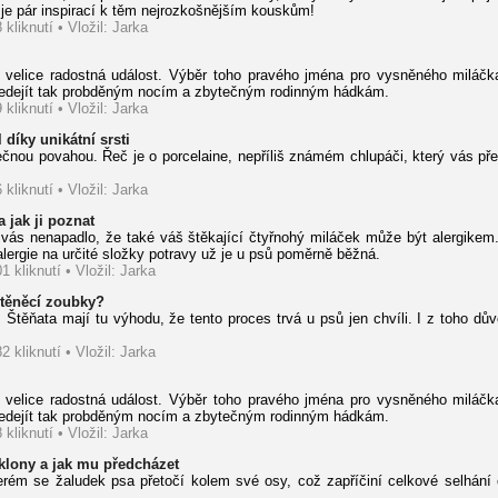
je pár inspirací k těm nejrozkošnějším kouskům!
 kliknutí • Vložil: Jarka
y velice radostná událost. Výběr toho pravého jména pro vysněného miláč
 předejít tak probděným nocím a zbytečným rodinným hádkám.
 kliknutí • Vložil: Jarka
 díky unikátní srsti
čnou povahou. Řeč je o porcelaine, nepříliš známém chlupáči, který vás 
 kliknutí • Vložil: Jarka
a jak ji poznat
 vás nenapadlo, že také váš štěkající čtyřnohý miláček může být alergikem. 
alergie na určité složky potravy už je u psů poměrně běžná.
1 kliknutí • Vložil: Jarka
štěněcí zoubky?
. Štěňata mají tu výhodu, že tento proces trvá u psů jen chvíli. I z toho dů
2 kliknutí • Vložil: Jarka
y velice radostná událost. Výběr toho pravého jména pro vysněného miláč
 předejít tak probděným nocím a zbytečným rodinným hádkám.
 kliknutí • Vložil: Jarka
sklony a jak mu předcházet
 kterém se žaludek psa přetočí kolem své osy, což zapříčiní celkové selhán