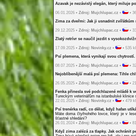
Azavak je nezávislý elegán, který miluje p
06.01.2026 •
Zdroj: Mujchlupac.cz
•
• 36
Zima za dveřmi: Jak ji usnadnit zvířátkům 
29.12.2025 •
Zdroj: Mujchlupac.cz
•
• 33
Zlatý retrívr se naučil jezdit s vysokozdv
17.09.2025 •
Zdroj: Novinky.cz
•
• 535 kl
Psí plemena, která vynikají svou chytrostí.
08.07.2025 •
Zdroj: Mujchlupac.cz
•
• 32
Nejoblíbenější malá psí plemena: Tihle ch
26.05.2025 •
Zdroj: Mujchlupac.cz
•
• 21
Fenka přinesla své podchlazené mládě k v
Tureckým veterinářům na istanbulské klinice s
22.01.2025 •
Zdroj: Novinky.cz
•
• 479 kl
Psí trenérka radí, co dělat, když hafan utík
Máte doma čtyřnohého lovce, který je v lese
šťastné shledání?
26.01.2024 •
Zdroj: Mujchlupac.cz
•
• 81
Když zima zalézá za tlapky. Jak ochránit 
Zima bývá náročná nejen pro lidi, ale i pro