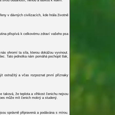
á svou oddaností, něhou a láskou k lidem.
řeny v dávných civilizacích, kde hrála životně
dutina přispívá k celkovému zdraví vašeho psa
 nás ohromí ta síla, kterou dokážou vyvinout.
palec. Tato jednotka nám pomáhá pochopit tlak,
ýt ostražitý a včas rozpoznat první příznaky
 taková, že teplota a vlhkost čenichu nejsou
 pes může mít čenich mokrý a studený.
 jsou správně připravená a podávána s mírou.