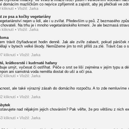
í domácím mazlíčkům co nejvíce zpříjemnit a zajistit, aby jej přečkali ve zd
 kliknutí • Vložil: Jarka
t ze psa a kočky vegetariány
vegetariánství nejen u lidí, ale i u zvířat. Především u psů. Z bezmasého zp
 chovateli. Na trhu je i mnoho vegetariánského krmení. Je ale bezmasá stra
 kliknutí • Vložil: Jarka
 doma
trávit čtyřiadvacet hodin denně. Jak ale zvíře zabavit, pokud páníček 
ají v bytech velké škody. Nemůžeme jim to mít příliš za zlé. Trávit čas 
7 kliknutí • Vložil: Jarka
té, krátkosrsté i kudrnaté hafany
je umýt, vyčesat či ostříhat. Péče o srst se liší zejména v jejím typu a dé
ampon ani samotná voda neměla dostat do uší a očí psa.
2 kliknutí • Vložil: Jarka
ácnost, ale také výrazný zásah do domácího rozpočtu. A to zde nemluvíme o
2 kliknutí • Vložil: Jarka
ábytek
avujete nad nějakým jejich chováním? Pak věřte, že pro většinu z nich ex
3 kliknutí • Vložil: Jarka