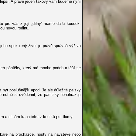
ejlepší. A právě jeden takový vám budeme nyní
 tu pro vás z její „dílny“ máme další kousek.
ou novou rodinu.
 jeho spokojený život je právě správná výživa
jich páníčky, který má mnoho podob a těší se
být poslušnější apod. Je ale důležité pejsky
e nutné si uvědomit, že pamlsky nenahrazují
m a slinám kapajícím z koutků psí tlamy.
ejskaře na procházce, hosty na návštěvě nebo