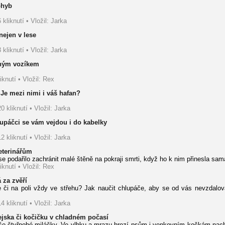
ohyb
 kliknutí • Vložil: Jarka
nejen v lese
 kliknutí • Vložil: Jarka
ižným vozíkem
iknutí • Vložil: Rex
 Je mezi nimi i váš hafan?
0 kliknutí • Vložil: Jarka
lupáčci se vám vejdou i do kabelky
2 kliknutí • Vložil: Jarka
eterinářům
e podařilo zachránit malé štěně na pokraji smrti, když ho k nim přinesla sam
iknutí • Vložil: Rex
á za zvěří
 či na poli vždy ve střehu? Jak naučit chlupáče, aby se od vás nevzdaloval
4 kliknutí • Vložil: Jarka
pejska či kočičku v chladném počasí
 naše čtyřnohé miláčky. Ve vlhku a mrazu hrozí psům i venkovním kočkám nac