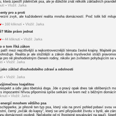
která zpestří jídelníček psa, ale je důležité znát několik základních pravidel
utí • Vložil: Jarka
enty pro a proti
erzní zvyk, ale každodenní realita mnoha domácností. Proč tolik lidí miluj
• 160 kliknutí • Vložil: Jarka
ě? Máte právo jednat
• 44 kliknutí • Vložil: Jarka
co o tom říká zákon
atří mezi nejcitlivější a nejkontroverznější témata české krajiny. Majitelé ps
ohrožuje. Realita je ale složitější a zákon dává myslivecké stráži pravom
s je pro ně plnohodnotným členem rodiny, nikoliv jen zvířetem pohybujícím se v
tí • Vložil: Jarka
jako základ dlouhodobého zdraví a odolnosti
tí • Vložil: Jarka
výjimečnou loajalitou
espekt a údiv jako tibetská doga. Jde o pravý opak dnes tak oblíbených ma
 s impozantní hřívou připomíná spíše setkání se lvem než s běžným domác
knutí • Vložil: Jarka
 energií mnohem většího psa
hipperke, je přesně ten typ psa, který vás na první pohled pobaví svou veli
ustní, černý „ovčák do kapsy“, který se umí přizpůsobit životu v bytě, ale zár
anu domácnosti osobně. Nečekejte od ní lhostejné povalování na gauči, šiperk