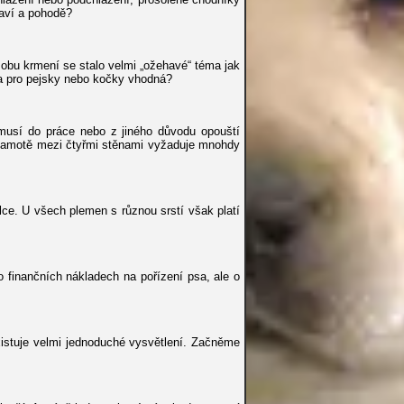
raví a pohodě?
ůsobu krmení se stalo velmi „ožehavé“ téma jak
va pro pejsky nebo kočky vhodná?
musí do práce nebo z jiného důvodu opouští
o samotě mezi čtyřmi stěnami vyžaduje mnohdy
lce. U všech plemen s různou srstí však platí
 finančních nákladech na pořízení psa, ale o
istuje velmi jednoduché vysvětlení. Začněme