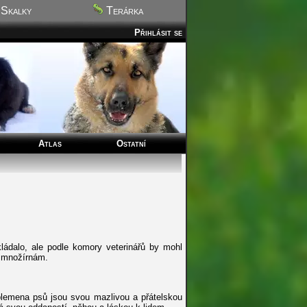
Skalky
Terárka
Přihlásit se
Atlas
Ostatní
kládalo, ale podle komory veterinářů by mohl
m množírnám.
plemena psů jsou svou mazlivou a přátelskou