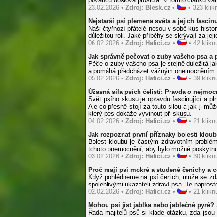
povahou doslova proslulá. V tomto článku vám
23.02.2026 •
Zdroj: Blesk.cz
•
• 323 klikn
Nejstarší psí plemena světa a jejich fascinu
Naši čtyřnozí přátelé nesou v sobě kus histor
důležitou roli. Jaké příběhy se skrývají za j
06.02.2026 •
Zdroj: Hafici.cz
•
• 42 kliknu
Jak správně pečovat o zuby vašeho psa a 
Péče o zuby vašeho psa je stejně důležitá ja
a pomáhá předcházet vážným onemocněním. Mn
05.02.2026 •
Zdroj: Hafici.cz
•
• 39 kliknu
Úžasná síla psích čelistí: Pravda o nejmo
Svět psího skusu je opravdu fascinující a pl
Ale co přesně stojí za touto silou a jak ji m
který pes dokáže vyvinout při skusu.
04.02.2026 •
Zdroj: Hafici.cz
•
• 21 kliknu
Jak rozpoznat první příznaky bolesti klou
Bolest kloubů je častým zdravotním probléme
tohoto onemocnění, aby bylo možné poskytno
03.02.2026 •
Zdroj: Hafici.cz
•
• 30 kliknu
Proč mají psi mokré a studené čenichy a 
Když pohlédneme na psí čenich, může se zdát
spolehlivými ukazateli zdraví psa. Je napro
02.02.2026 •
Zdroj: Hafici.cz
•
• 21 kliknu
Mohou psi jíst jablka nebo jablečné pyré?
Řada majitelů psů si klade otázku, zda jsou