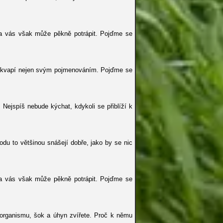
ka vás však může pěkně potrápit. Pojďme se
překvapí nejen svým pojmenováním. Pojďme se
Nejspíš nebude kýchat, kdykoli se přiblíží k
vodu to většinou snášejí dobře, jako by se nic
ka vás však může pěkně potrápit. Pojďme se
í organismu, šok a úhyn zvířete. Proč k němu