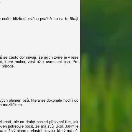
.
e noční blízkost svého psa? A co na to říkají
ů se často domnívají, že jejich zvíře je v lese
oci, které mohou vést až k usmrcení psa. Pro
 přírodě.
lých plemen psů, která se dokonale hodí i do
ím mazlíčkem.
kostí, ale na druhý pohled překvapí tím, jak
oveň potřebuje pocit, že má svůj úkol. Jakmile
a je živý alarm s vlastní hlavou, který má oči