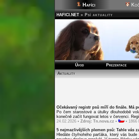
Hafíci
Koč
HAFICI.NET
»
Psí aktuality
Úvod
Prezentace
Aktuality
Očekávaný registr psů míří do finále. Má po
Po čem starostové a útulky dlouhodobě volaj
konečně začít fungovat letos v červenci. Reg
24.02.2026 •
Zdroj: Tn.nova.cz
•
• 1866 k
5 nejmazlivějších plemen psů: Tahle vás z
Hledáte čtyřnohého parťáka, který vás bude