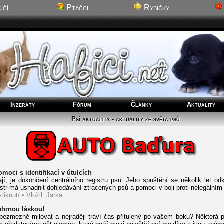
ičí
Ptáčci
Rybičky
Inzeráty
Fórum
Články
Aktuality
Psí aktuality - aktuality ze světa psů
moci s identifikací v útulcích
í, je dokončení centrálního registru psů. Jeho spuštění se několik let od
istr má usnadnit dohledávání ztracených psů a pomoci v boji proti nelegální
liknutí • Vložil: Jarka
ahrnou láskou!
 bezmezně milovat a nejraději tráví čas přitulený po vašem boku? Některá 