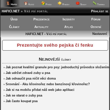
Hafíci
Kočičí
Ptáčci
Rybičky
Skalky
Terárka
HAFICI.NET
»
Váš psí portál
Přihlásit se
Úvod
Prezentace
Inzeráty
Fórum
Články
Aktuality
Atlas
Ostatní
Nastavení
HAFICI.NET - Váš psí portál
Prezentujte svého pejska či fenku
Nejnovější
články
Jak poznat kvalitní granule pro psy: jednoduchý průvodce složením
»
Jak udržet zdravé zuby u psa
»
Jak odnaučit psa ničit věci doma
»
Srovnání - Aku křovinořez nebo benzínový křovinořez?
»
Jak si na mobilu přidat náš web jako aplikaci
»
Jak se starat o zuby psa
»
Jak často koupat psa
»