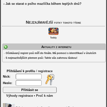
Jak se starat o psího mazlíčka během teplých dnů?
»
Nejzajímavější
fotky tohoto týdne
Teddy
Aktuality z internetu
Očekávaný registr psů míří do finále. Má pomoci s identifikací v útulcích
»
5 nejmazlivějších plemen psů: Tahle vás zahrnou láskou!
»
Přihlášení k profilu
/
registrace
Nick:
Heslo:
Výhody registrace
•
Proč k nám