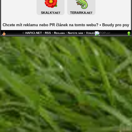
SKALKY.
TERARKA.
NET
NET
Chcete mít reklamu nebo PR článek na tomto webu?
•
Boudy pro psy
©
HAFICI.NET
•
RSS
•
Reklama
•
Napište nám
•
Vzhled