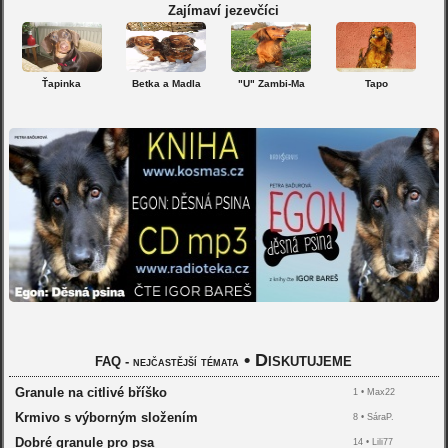
Zajímaví jezevčíci
Ťapinka
Betka a Madla
"U" Zambi-Ma
Tapo
•
Diskutujeme
FAQ - nejčastější témata
Granule na citlivé bříško
1 •
Max22
Krmivo s výborným složením
8 •
SáraP.
Dobré granule pro psa
14 •
Lili77