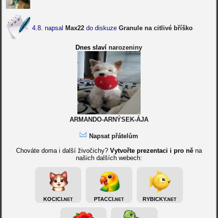
4.8. napsal
Max22
do diskuze
Granule na citlivé bříško
Dnes slaví
narozeniny
ARMANDO-ARNÝSEK-ÁJA
Napsat přátelům
Chováte doma i další živočichy?
Vytvořte prezentaci i pro ně
na
našich dalších webech:
KOCICI.
PTACCI.
RYBICKY.
NET
NET
NET