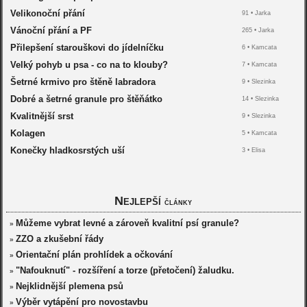
Velikonoční přání
91 •
Jarka
Vánoční přání a PF
265 •
Jarka
Přilepšení starouškovi do jídelníčku
6 •
Kamcata
Velký pohyb u psa - co na to klouby?
7 •
Kamcata
Šetrné krmivo pro štěně labradora
9 •
Slezinka
Dobré a šetrné granule pro štěňátko
14 •
Slezinka
Kvalitnější srst
9 •
Slezinka
Kolagen
5 •
Kamcata
Konečky hladkosrstých uší
3 •
Elisa
Nejlepší
články
Můžeme vybrat levné a zároveň kvalitní psí granule?
»
ZZO a zkušební řády
»
Orientační plán prohlídek a očkování
»
"Nafouknutí" - rozšíření a torze (přetočení) žaludku.
»
Nejklidnější plemena psů
»
Výběr vytápění pro novostavbu
»