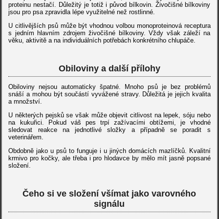
proteinu nestačí. Důležitý je totiž i původ bílkovin. Živočišné bílkoviny
jsou pro psa zpravidla lépe využitelné než rostlinné.
U citlivějších psů může být vhodnou volbou monoproteinová receptura
s jedním hlavním zdrojem živočišné bílkoviny. Vždy však záleží na
věku, aktivitě a na individuálních potřebách konkrétního chlupáče.
Obiloviny a další přílohy
Obiloviny nejsou automaticky špatné. Mnoho psů je bez problémů
snáší a mohou být součástí vyvážené stravy. Důležitá je jejich kvalita
a množství.
U některých pejsků se však může objevit citlivost na lepek, sóju nebo
na kukuřici. Pokud váš pes trpí zažívacími obtížemi, je vhodné
sledovat reakce na jednotlivé složky a případně se poradit s
veterinářem.
Obdobně jako u psů to funguje i u jiných domácích mazlíčků. Kvalitní
krmivo pro kočky, ale třeba i pro hlodavce by mělo mít jasně popsané
složení.
Čeho si ve složení všímat jako varovného
signálu