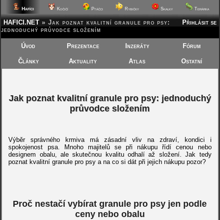
Hafíci
Kočičí
Ptáčci
Rybičky
Skalky
Terárka
HAFICI.NET
»
Jak poznat kvalitní granule pro psy:
Přihlásit se
jednoduchý průvodce složením
Úvod
Prezentace
Inzeráty
Fórum
Články
Aktuality
Atlas
Ostatní
Jak poznat kvalitní granule pro psy: jednoduchý
průvodce složením
Výběr správného krmiva má zásadní vliv na zdraví, kondici i
spokojenost psa. Mnoho majitelů se při nákupu řídí cenou nebo
designem obalu, ale skutečnou kvalitu odhalí až složení. Jak tedy
poznat kvalitní granule pro psy a na co si dát při jejich nákupu pozor?
Proč nestačí vybírat granule pro psy jen podle
ceny nebo obalu