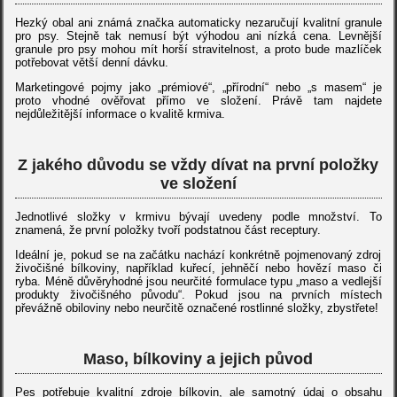
Hezký obal ani známá značka automaticky nezaručují kvalitní granule
pro psy. Stejně tak nemusí být výhodou ani nízká cena. Levnější
granule pro psy mohou mít horší stravitelnost, a proto bude mazlíček
potřebovat větší denní dávku.
Marketingové pojmy jako „prémiové“, „přírodní“ nebo „s masem“ je
proto vhodné ověřovat přímo ve složení. Právě tam najdete
nejdůležitější informace o kvalitě krmiva.
Z jakého důvodu se vždy dívat na první položky
ve složení
Jednotlivé složky v krmivu bývají uvedeny podle množství. To
znamená, že první položky tvoří podstatnou část receptury.
Ideální je, pokud se na začátku nachází konkrétně pojmenovaný zdroj
živočišné bílkoviny, například kuřecí, jehněčí nebo hovězí maso či
ryba. Méně důvěryhodné jsou neurčité formulace typu „maso a vedlejší
produkty živočišného původu“. Pokud jsou na prvních místech
převážně obiloviny nebo neurčitě označené rostlinné složky, zbystřete!
Maso, bílkoviny a jejich původ
Pes potřebuje kvalitní zdroje bílkovin, ale samotný údaj o obsahu