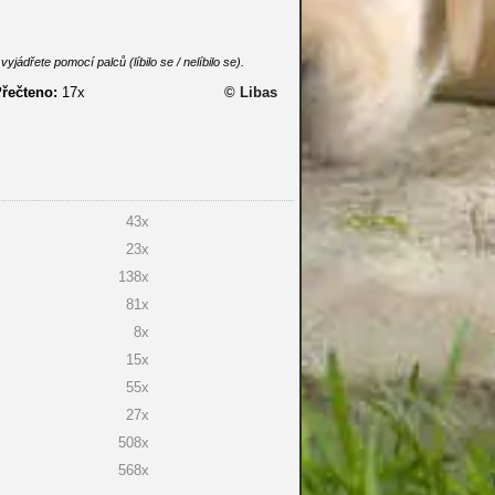
dřete pomocí palců (líbilo se / nelíbilo se).
řečteno:
17x
© Libas
43x
23x
138x
81x
8x
15x
55x
27x
508x
568x