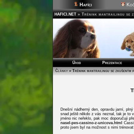
Hafíci
Koč
HAFICI.NET
»
Trénink mantrailingu se 
Úvod
Prezentace
Články
» Trénink mantrailingu se zkušeným 
T
Dnešní nádherný den, opravdu jarní, plný 
snad ještě někdo z vás neznal, tak je to
jméno nic neřeklo, pak moc doporučuji př
nasel-pes-cassino-z-unicova.html
Cassin
proto jsem byl na možnost s nimi trénovat