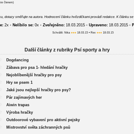
ste členem)
u, dotazy směřujte na autora. Hodnocení článku hvězdičkami provádí redakce. K článku se vyjá
e:
2
x
•
Nelíbilo se:
0
x
•
Zveřejněno:
18.03.2015
•
Upraveno:
18.03.2015
•
P
Schválili: Nika
18.03.15 • Rex
18.03.15
Další články z rubriky Psí sporty a hry
Dogdancing
Zábava pro psa 1- hledání hračky
Nejoblíbenější hračky pro psy
Hry se psem 1
Jaké jsou nejlepší hračky pro psy?
Pár zajímavých her
Aiwin trapas
Výroba hračky
Outdoorové vybavení pro aktivní pejsky
Mistrovství světa záchranných psů