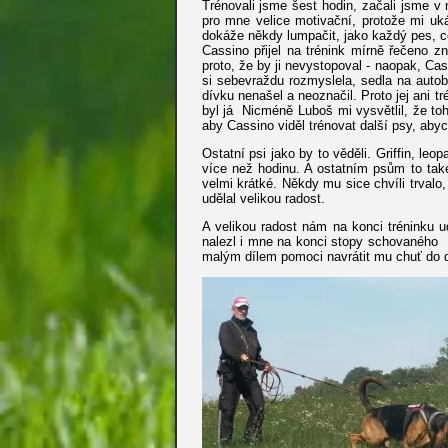
Trénovali jsme šest hodin, začali jsme v 
pro mne velice motivační, protože mi uká
dokáže někdy lumpačit, jako každý pes, c
Cassino přijel na trénink mírně řečeno 
proto, že by ji nevystopoval - naopak, Cas
si sebevraždu rozmyslela, sedla na auto
dívku nenašel a neoznačil. Proto jej ani 
byl já Nicméně Luboš mi vysvětlil, že to
aby Cassino viděl trénovat další psy, aby
Ostatní psi jako by to věděli. Griffin, l
více než hodinu. A ostatním psům to také
velmi krátké. Někdy mu sice chvíli trvalo
udělal velikou radost.
A velikou radost nám na konci tréninku ud
nalezl i mne na konci stopy schovaného B
malým dílem pomoci navrátit mu chuť do d