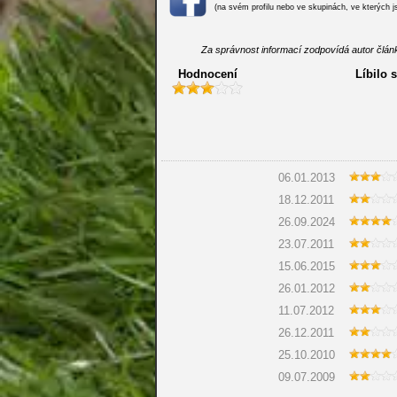
(na svém profilu nebo ve skupinách, ve kterých j
Za správnost informací zodpovídá autor článk
Hodnocení
Líbilo s
06.01.2013
18.12.2011
26.09.2024
23.07.2011
15.06.2015
26.01.2012
11.07.2012
26.12.2011
25.10.2010
09.07.2009