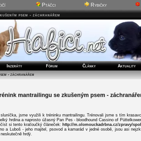
ičí
Ptáčci
Rybičky
zkušeným psem - záchranářem
Inzeráty
Fórum
Články
Aktuality
psem - záchranářem
rénink mantrailingu se zkušeným psem - záchranář
sluníčka, jsme využili k tréninku mantrailingu. Trénovali jsme s tím krasavce
 velký hrdina a naprosto úžasný Pan Pes - bloodhound Cassino of Püttelkowe
ečíst si tento kraťoučký článeček:
http://m.olomouckadrbna.cz/zpravy/spol
o a Luboš - jeho majitel, psovod a kamarád v jedné osobě, jsou asi nejzku
 neskutečně hrdý.