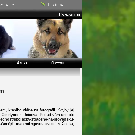
Skalky
Terárka
Přihlásit se
Atlas
Ostatní
em
m, kterého vidíte na fotografii. Kdyby jej
r Courtyard z Uničova. Pokud vám ani toto
ecnost/skolacky-ztracene-na-slovensku-
šenější mantrailingovou dvojicí v Česku,