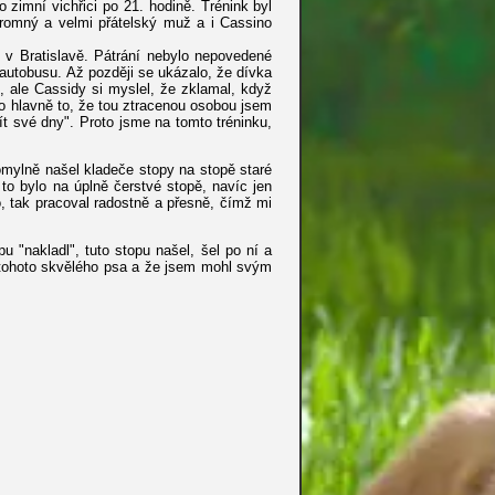
 zimní vichřici po 21. hodině. Trénink byl
skromný a velmi přátelský muž a i Cassino
 v Bratislavě. Pátrání nebylo nepovedené
e autobusu. Až později se ukázalo, že dívka
 ale Cassidy si myslel, že zklamal, když
lo hlavně to, že tou ztracenou osobou jsem
t své dny". Proto jsme na tomto tréninku,
eomylně našel kladeče stopy na stopě staré
to bylo na úplně čerstvé stopě, navíc jen
o, tak pracoval radostně a přesně, čímž mi
u "nakladl", tuto stopu našel, šel po ní a
m tohoto skvělého psa a že jsem mohl svým