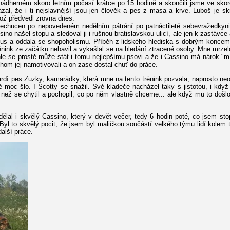
nádherném skoro letním počasí krátce po 15 hodině a skončili jsme ve skoro
zal, že i ti nejslavnější jsou jen člověk a pes z masa a krve. Luboš je 
ož předvedl zrovna dnes.
znechucen po nepovedeném nedělním pátrání po patnáctileté sebevražedkyni
sino našel stopu a sledoval ji i rušnou bratislavskou ulicí, ale jen k zastávc
bus a oddala se shopoholismu. Příběh z lidského hlediska s dobrým koncem,
trénink ze začátku nebavil a vykašlal se na hledání ztracené osoby. Mne mrze
hle se prostě může stát i tomu nejlepšímu psovi a že i Cassino má nárok "mí
chom jej namotivovali a on zase dostal chuť do práce.
eopardí pes Zuzky, kamarádky, která mne na tento trénink pozvala, naprosto n
 moc šlo. I Scotty se snažil. Své kladeče nacházel taky s jistotou, i když 
, než se chytil a pochopil, co po něm vlastně chceme... ale když mu to došl
ělal i skvělý Cassino, který v devět večer, tedy 6 hodin poté, co jsem stop
yl to skvělý pocit, že jsem byl maličkou součástí velkého týmu lidí kole
alší práce.