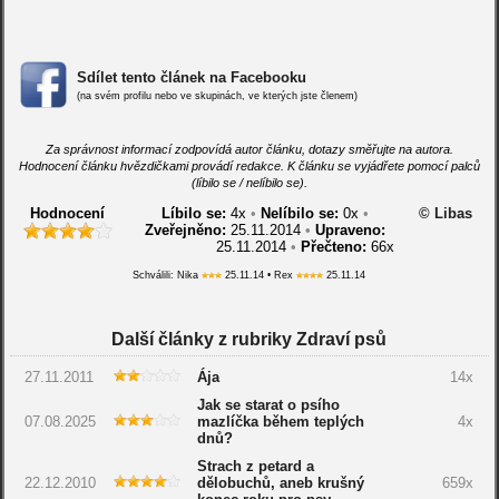
Sdílet tento článek na Facebooku
(na svém profilu nebo ve skupinách, ve kterých jste členem)
Za správnost informací zodpovídá autor článku, dotazy směřujte na autora.
Hodnocení článku hvězdičkami provádí redakce. K článku se vyjádřete pomocí palců
(líbilo se / nelíbilo se).
Hodnocení
Líbilo se:
4
x
•
Nelíbilo se:
0
x
•
© Libas
Zveřejněno:
25.11.2014
•
Upraveno:
25.11.2014
•
Přečteno:
66x
Schválili: Nika
25.11.14 • Rex
25.11.14
Další články z rubriky Zdraví psů
27.11.2011
Ája
14x
Jak se starat o psího
07.08.2025
mazlíčka během teplých
4x
dnů?
Strach z petard a
22.12.2010
dělobuchů, aneb krušný
659x