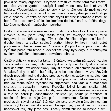
pokud se mladý organismus vystaví stresu ve formě nárazové zátěže,
tak tělo začne vyrábět hustější kostní masu, aby kosti té zátěži
odolaly. Předpokladem však je, aby k tomu tělo dostalo možnost ve
formě odpočinku, protože pokud se tomu stresu vystavuje pořád, tak je
efekt opačný - denzita se nestihne zvýšit úměrně k námaze a kosti se
bortí. To je ten samý efekt, ke kterému dochází např. u štěňat dogy,
která se nevhodným způsobem pohybují.
Podle mého selského názoru není rozdíl mezi fysiologii koně a psa a
člověka a tak jsem vždy razila teorii, že takovýto trénink musí
fungovat i pro štěňata dogy. Tím spíše, že tělem připomínají koně -
dlouhé kosti a velké svalové partie, které ty kosti musí držet
pohromadě. Takže jsem už 4 štěňata (Sophinka je páté) nechala
vyrůstat podle této teorie a výsledkem vždy byly dogy s mohutnýma
svalama, kočičíma tlapkama a rovnýma nohama.
Čistě prakticky to probíhá takto - štěňátko vystavím nárazové fyzické
zátěži jednou za den, přibližně čtyřikrát v týdnu. Každý druhý nebo
třetí den musí být odpočinkový, kdy si štěňátko jen camrdá po dvorku.
V takové dny je učím buď triky a nebo poslušnost. V zátěžových
dnech provádím jednu dlouhou procházku denně, avšak ne na plochém
podkladu, jako třeba asfalt. Musí to být převážně měkký terén v lese,
kde se štěně může vyběhat na příjemném podkladě a s možností
skotačit na variabilním terénu. Kopečky, ležící kmeny, skalky, atd.
Důležité je, aby to bylo ve volnosti, jinak štěně jen kluše rovně dopředu
a tělo se zatěžuje jednostranně. Nejlepší je, pokud je možnost si
současně hrát s nějakým psím kamarádem. Délka takovýchto
procházek závisí na stáří štěněte, ale jako pravidlo mám, že nechám
štěně vyblbnout se do únavy. Nejlepší je, pokud se to podaří
načasovat tak, aby jsme došli zpátky domu zhruba současně s tím,