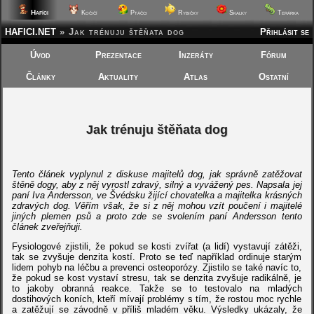
Hafíci
Kočičí
Ptáčci
Rybičky
Skalky
Terárka
HAFICI.NET
»
Jak trénuju štěňata dog
Přihlásit se
Úvod
Prezentace
Inzeráty
Fórum
Články
Aktuality
Atlas
Ostatní
Jak trénuju štěňata dog
Tento článek vyplynul z diskuse majitelů dog, jak správně zatěžovat
štěně dogy, aby z něj vyrostl zdravý, silný a vyvážený pes. Napsala jej
paní Iva Andersson, ve Švédsku žijící chovatelka a majitelka krásných
zdravých dog. Věřím však, že si z něj mohou vzít poučení i majitelé
jiných plemen psů a proto zde se svolením paní Andersson tento
článek zveřejňuji.
Fysiologové zjistili, že pokud se kosti zvířat (a lidí) vystavují zátěži,
tak se zvyšuje denzita kostí. Proto se teď například ordinuje starým
lidem pohyb na léčbu a prevenci osteoporózy. Zjistilo se také navíc to,
že pokud se kost vystaví stresu, tak se denzita zvyšuje radikálně, je
to jakoby obranná reakce. Takže se to testovalo na mladých
dostihových koních, kteří mívají problémy s tím, že rostou moc rychle
a zatěžují se závodně v příliš mladém věku. Výsledky ukázaly, že