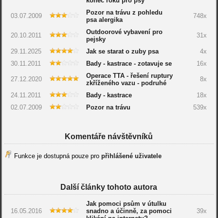
konec roku pro psy
Pozor na trávu z pohledu
03.07.2009
748x
psa alergika
Outdoorové vybavení pro
20.10.2011
31x
pejsky
29.11.2025
Jak se starat o zuby psa
4x
30.11.2011
Bady - kastrace - zotavuje se
16x
Operace TTA - řešení ruptury
27.12.2020
8x
zkříženého vazu - podruhé
24.11.2011
Bady - kastrace
18x
02.07.2009
Pozor na trávu
539x
Komentáře návštěvníků
Funkce je dostupná pouze pro
přihlášené uživatele
Další články tohoto autora
Jak pomoci psům v útulku
16.05.2016
snadno a účinně, za pomoci
39x