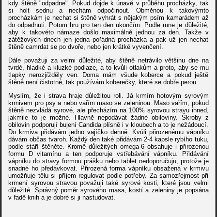
kdy štěně "odpadne". Pokud dojde k únavě v průběhu procházky, tak
si holt sednu a nechám odpočinout. Obměnou k takovýmto
procházkám je nechat si štěně vyhrát s nějakým psím kamarádem až
do odpadnuti. Potom hru pro ten den ukončím. Podle mne je důležité,
aby k takovéto námaze došlo maximálně jednou za den. Takže v
zátěžových dnech jen jedna pořádná procházka a pak už jen nechat
štěně camrdat se po dvoře, nebo jen krátké vyvenčení.
Dále považuji za velmi důležité, aby štěně netrávilo většinu dne na
tvrdé, hladké a kluzké podlaze, a to kvůli otlakům a proto, aby se mu
tlapky nerozjížděly ven. Doma mám všude koberce a pokud ještě
štěně není čistotné, tak používám koberečky, které se dobře perou.
Myslím, že i strava hraje důležitou roli. Já krmím hotovým syrovým
krmivem pro psy a nebo vařím maso se zeleninou. Maso vařím, pokud
štěně nezvládá syrové, ale přecházím na 100% syrovou stravu ihned,
jakmile to je možné. Hlavně nepodávat žádné obiloviny. Škroby z
obilovin podporují bujení Candida plísně i v kloubech a to je nežádoucí.
Do krmiva přidávám jedno vajíčko denně. Kvůli přirozenému vápníku
dávám občas tvaroh. Každý den také přidávám 2-4 kapsle rybího tuku,
podle stáří štěněte. Kromě důležitých omega-6 obsahuje i přirozenou
formu D vitamínu a ten podporuje vstřebávání vápníku. Přidávání
vápníku do stravy formou prášku nebo tablet nedoporučuju, protože je
snadné ho předávkovat. Přirozená forma vápníku obsažená v krmivu
umožňuje tělu si příjem regulovat podle potřeby. Za samozřejmost při
krmení syrovou stravou považuji také syrové kosti, které jsou velmi
důležité. Správný poměr syrového masa, kostí a zeleniny je popsána
v řadě knih a je dobré si ji nastudovat.