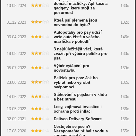
domácí mazlíčky: Aplikace a
13.08.2024
133x
gadgety, které stojí za
pozornost
Která psí plemena jsou
01.12.2023
132x
nevhodná do bytu?
Autopotahy pro psy udrží
03.04.2023
vaše auto čisté a vašeho
146x
mazlíčka v pohodlí
3 nejdůležitější věci, které
18.08.2022
zvážit při výběru pelíšku pro
133x
psa
Výběr vytápění pro
05.07.2022
139x
novostavbu
Pelíšek pro psa: Jak ho
23.06.2022
vybrat nebo vyrobit
132x
svépomocí
Stěhování s pejskem v klidu
14.06.2022
140x
a bez stresu
Lesy, zajímavá investice i
13.05.2022
136x
ochrana proti inflaci
02.09.2021
Deliveo Delivery Software
136x
Cestujete se psem?
17.08.2020
Nezapomeňte přibalit vodu a
155x
zaregistrovat čip