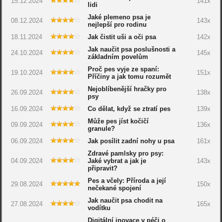
15.12.2024
141x
lidi
Jaké plemeno psa je
08.12.2024
143x
nejlepší pro rodinu
18.11.2024
Jak čistit uši a oči psa
142x
Jak naučit psa poslušnosti a
24.10.2024
145x
základním povelům
Proč pes vyje ze spaní:
19.10.2024
151x
Příčiny a jak tomu rozumět
Nejoblíbenější hračky pro
26.09.2024
138x
psy
16.09.2024
Co dělat, když se ztratí pes
139x
Může pes jíst kočičí
09.09.2024
136x
granule?
06.09.2024
Jak posílit zadní nohy u psa
161x
Zdravé pamlsky pro psy:
04.09.2024
Jaké vybrat a jak je
143x
připravit?
Pes a včely: Příroda a její
29.08.2024
150x
nečekané spojení
Jak naučit psa chodit na
27.08.2024
165x
vodítku
Digitální inovace v péči o