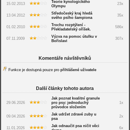
Teorie kynologického
15.02.2013
23x
Olympu
Středočeský kraj hledá
13.04.2012
35x
svého psího šampiona
Trochu rozptýlení -
01.02.2010
586x
Překladatelský oříšek.
Výzva na pomoc útulku v
07.11.2009
307x
Bořislavi
Komentáře návštěvníků
Funkce je dostupná pouze pro
přihlášené uživatele
Další články tohoto autora
Jak poznat kvalitní granule
29.06.2026
pro psy: jednoduchý
1x
průvodce složením
Jak udržet zdravé zuby u
09.04.2026
2x
psa
Jak odnaučit psa ničit věci
11.01.2026
6x