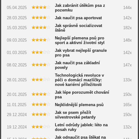
Jak zabránit útěkům psa z
05.04.2025
144x
pozemku
28.03.2025
Jak naučit psa aportovat
142x
Jak správně socializovat
15.03.2025
182x
štěně
Nejlepší plemena psů pro
09.03.2025
148x
sport a aktivní životní styl
Jak vybrat nejlepší granule
01.03.2025
142x
pro psa
Jak naučit psa základní
08.02.2025
147x
povely
Technologická revoluce v
28.01.2025
péči o domácí mazlíčky:
133x
nové kariérní příležitosti
Jak lépe porozumět chování
20.01.2025
150x
psa
11.01.2025
Nejklidnější plemena psů
165x
Jak se psem přežít
29.12.2024
150x
silvestrovské petardy
Letní odrůdy jablek: léto na
19.12.2024
132x
dosah ruky
Jak odnaučit psa štěkat na