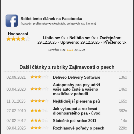
Sdílet tento článek na Facebooku
(na svém profilu nebo ve skupinách, ve kterých jste členem)
Hodnocení
Líbilo se:
0
x
•
Nelíbilo se:
0
x
•
Zveřejněno:
29.12.2025
•
Upraveno:
29.12.2025
•
Přečteno:
3x
Schválili: Rex
29.12.25
Další články z rubriky Zajímavosti o psech
02.09.2021
Deliveo Delivery Software
136x
Autopotahy pro psy udrží
03.04.2023
vaše auto čisté a vašeho
146x
mazlíčka v pohodlí
11.01.2025
Nejklidnější plemena psů
165x
Jak vykoupat a rozčesat
27.02.2010
382x
dlouhosrstého psa - úvod
07.02.2012
Statečné psí srdce 2011
14x
09.04.2025
Rozhlasové pořady o psech
229x