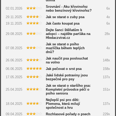
doma
Srovnání - Aku křovinořez
02.01.2026
6x
nebo benzínový křovinořez?
29.11.2025
Jak se starat o zuby psa
4x
19.11.2025
Jak často koupat psa
6x
Dejte šanci štěňatům k
29.08.2025
adopci – najděte parťáka na
28x
Hledaczvirat.cz
Jak se starat o psího
07.08.2025
mazlíčka během teplých
4x
dnů?
Jak naučit psa poslouchat
26.06.2025
148x
na volno
06.06.2025
Jak pečovat o srst psa
158x
Jaké lidské potraviny jsou
17.05.2025
137x
bezpečné pro psy
Jak se starat o staršího psa:
25.04.2025
Kompletní průvodce péčí o
151x
psího seniora
Nejlepší psi pro děti:
18.04.2025
Plemena, která milují
137x
společnost a hru
09.04.2025
Rozhlasové pořady o psech
229x