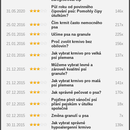
Půl roku od povinného
31.05.2020
čipování psů: Pomohly čipy
146x
útulkům?
Čím krmit často nemocného
25.02.2016
217x
psa
25.01.2016
Učíme psa na granule
225x
Proč zvolit krmivo bez
21.01.2016
156x
obilovin?
Jak vybrat krmivo pro velká
12.01.2016
137x
psí plemena
Můžeme vybrat levné a
21.12.2015
zároveň kvalitní psí
157x
granule?
Jak vybrat krmivo pro malá
21.12.2015
141x
psí plemena
07.12.2015
Jak správně pečovat o psa?
170x
Pojďme plnit vánoční psí
07.12.2015
přání pejskům v útulku
18x
společně
02.12.2015
Změna granulí u psa
7x
Jak vybrat správné
30.11.2015
139x
hypoalergenní krmivo