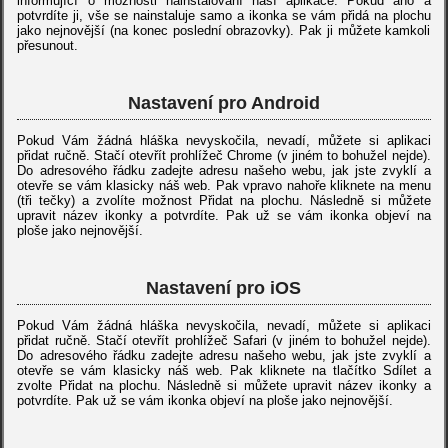
informující o možnosti nainstalování naší aplikace. Pokud ano a
potvrdíte ji, vše se nainstaluje samo a ikonka se vám přidá na plochu
jako nejnovější (na konec poslední obrazovky). Pak ji můžete kamkoli
přesunout.
Nastavení pro Android
Pokud Vám žádná hláška nevyskočila, nevadí, můžete si aplikaci
přidat ručně. Stačí otevřít prohlížeč Chrome (v jiném to bohužel nejde).
Do adresového řádku zadejte adresu našeho webu, jak jste zvyklí a
otevře se vám klasicky náš web. Pak vpravo nahoře kliknete na menu
(tři tečky) a zvolíte možnost Přidat na plochu. Následně si můžete
upravit název ikonky a potvrdíte. Pak už se vám ikonka objeví na
ploše jako nejnovější.
Nastavení pro iOS
Pokud Vám žádná hláška nevyskočila, nevadí, můžete si aplikaci
přidat ručně. Stačí otevřít prohlížeč Safari (v jiném to bohužel nejde).
Do adresového řádku zadejte adresu našeho webu, jak jste zvyklí a
otevře se vám klasicky náš web. Pak kliknete na tlačítko Sdílet a
zvolte Přidat na plochu. Následně si můžete upravit název ikonky a
potvrdíte. Pak už se vám ikonka objeví na ploše jako nejnovější.