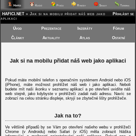
Hafíci
Kočičí
Ptáčci
Rybičky
Skalky
Terárka
HAFICI.NET
»
Jak si na mobilu přidat náš web jako
Přihlásit se
aplikaci
Úvod
Prezentace
Inzeráty
Fórum
Články
Aktuality
Atlas
Ostatní
Jak si na mobilu přidat náš web jako aplikaci
Pokud máte mobilní telefon s operačním systémem Android nebo iOS
(iPhone), máte možnost prohlížet náš web i jako aplikaci. Neboli
budete mít naši ikonku v seznamu aplikací a po otevření uvidíte náš
web stejně, jako kdybyste v prohlížeči zadali naši adresu. Navíc se
zobrazí na celou stránku displeje, skryjí se zbytečné lišty prohlížeče.
Jak na to?
Ve většině případů by se Vám po otevření našeho webu v prohlížeči
Chrome (v Androidu) nebo Safari (v iOS) měla zobrazit hláška