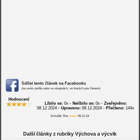
Sdílet tento článek na Facebooku
(na svém profilu nebo ve skupinách, ve kterých jste členem)
Hodnocení
Líbilo se:
0
x
•
Nelíbilo se:
0
x
•
Zveřejněno:
08.12.2024
•
Upraveno:
08.12.2024
•
Přečteno:
144x
Schválili: Rex
08.12.24
Další články z rubriky Výchova a výcvik