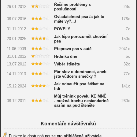
Řešíme problémy s
26.01.2012
28x
poslušností
Ovladatelnost psa /a jak to
08.07.2016
176x
máte vy?.../
01.11.2012
POVELY
7x
Jak lépe porozumět chování
20.01.2025
150x
psa
11.06.2009
Přeprava psa v autě
2941x
31.01.2012
Hrdinka dne
5x
13.07.2012
Výběr štěněte
32x
Pár slov o dominanci, aneb
14.11.2013
77x
jste vůdcem smečky ?
Jak odnaučit psa štěkat na
15.12.2024
141x
lidi
Můj trénink povelu KE MNĚ
08.12.2011
- možná trochu nestandartně
260x
sazím na pud štěněte
Komentáře návštěvníků
Funkce je dostupná pouze pro
přihlášené uživatele