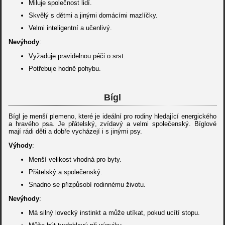
Miluje společnost lidí.
Skvělý s dětmi a jinými domácími mazlíčky.
Velmi inteligentní a učenlivý.
Nevýhody
:
Vyžaduje pravidelnou péči o srst.
Potřebuje hodně pohybu.
Bígl
Bígl je menší plemeno, které je ideální pro rodiny hledající energického
a hravého psa. Je přátelský, zvídavý a velmi společenský. Bíglové
mají rádi děti a dobře vycházejí i s jinými psy.
Výhody
:
Menší velikost vhodná pro byty.
Přátelský a společenský.
Snadno se přizpůsobí rodinnému životu.
Nevýhody
:
Má silný lovecký instinkt a může utíkat, pokud ucítí stopu.