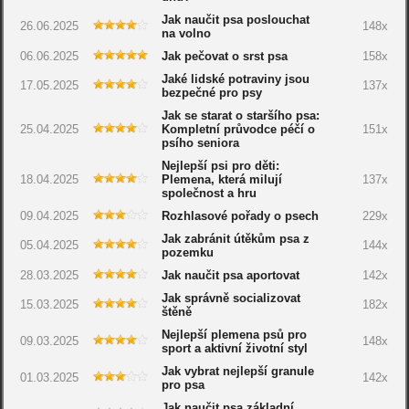
Jak naučit psa poslouchat
26.06.2025
148x
na volno
06.06.2025
Jak pečovat o srst psa
158x
Jaké lidské potraviny jsou
17.05.2025
137x
bezpečné pro psy
Jak se starat o staršího psa:
25.04.2025
Kompletní průvodce péčí o
151x
psího seniora
Nejlepší psi pro děti:
18.04.2025
Plemena, která milují
137x
společnost a hru
09.04.2025
Rozhlasové pořady o psech
229x
Jak zabránit útěkům psa z
05.04.2025
144x
pozemku
28.03.2025
Jak naučit psa aportovat
142x
Jak správně socializovat
15.03.2025
182x
štěně
Nejlepší plemena psů pro
09.03.2025
148x
sport a aktivní životní styl
Jak vybrat nejlepší granule
01.03.2025
142x
pro psa
Jak naučit psa základní