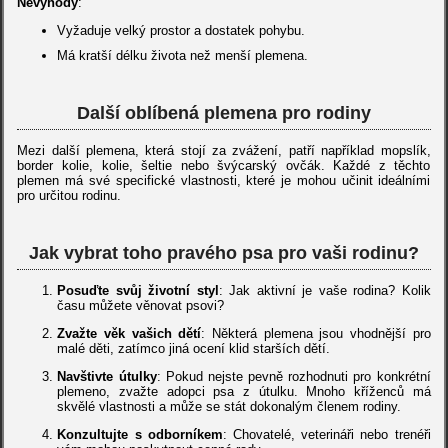
Nevýhody
:
Vyžaduje velký prostor a dostatek pohybu.
Má kratší délku života než menší plemena.
Další oblíbená plemena pro rodiny
Mezi další plemena, která stojí za zvážení, patří například mopslík,
border kolie, kolie, šeltie nebo švýcarský ovčák. Každé z těchto
plemen má své specifické vlastnosti, které je mohou učinit ideálními
pro určitou rodinu.
Jak vybrat toho pravého psa pro vaši rodinu?
Posuďte svůj životní styl
: Jak aktivní je vaše rodina? Kolik
času můžete věnovat psovi?
Zvažte věk vašich dětí
: Některá plemena jsou vhodnější pro
malé děti, zatímco jiná ocení klid starších dětí.
Navštivte útulky
: Pokud nejste pevně rozhodnuti pro konkrétní
plemeno, zvažte adopci psa z útulku. Mnoho kříženců má
skvělé vlastnosti a může se stát dokonalým členem rodiny.
Konzultujte s odborníkem
: Chovatelé, veterináři nebo trenéři