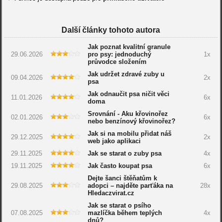
Další články tohoto autora
Jak poznat kvalitní granule
29.06.2026
pro psy: jednoduchý
1x
průvodce složením
Jak udržet zdravé zuby u
09.04.2026
2x
psa
Jak odnaučit psa ničit věci
11.01.2026
6x
doma
Srovnání - Aku křovinořez
02.01.2026
6x
nebo benzínový křovinořez?
Jak si na mobilu přidat náš
29.12.2025
2x
web jako aplikaci
29.11.2025
Jak se starat o zuby psa
4x
19.11.2025
Jak často koupat psa
6x
Dejte šanci štěňatům k
29.08.2025
adopci – najděte parťáka na
28x
Hledaczvirat.cz
Jak se starat o psího
07.08.2025
mazlíčka během teplých
4x
dnů?