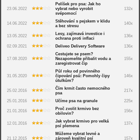
Pelíšek pro psa: Jak ho
23.06.2022
vybrat nebo vyrobit
132x
svépomocí
Stěhování s pejskem v klidu
14.06.2022
140x
a bez stresu
Lesy, zajímavá investice i
13.05.2022
136x
ochrana proti inflaci
02.09.2021
Deliveo Delivery Software
136x
Cestujete se psem?
17.08.2020
Nezapomeňte přibalit vodu a
155x
zaregistrovat čip
Půl roku od povinného
31.05.2020
čipování psů: Pomohly čipy
146x
útulkům?
Čím krmit často nemocného
25.02.2016
217x
psa
25.01.2016
Učíme psa na granule
225x
Proč zvolit krmivo bez
21.01.2016
156x
obilovin?
Jak vybrat krmivo pro velká
12.01.2016
137x
psí plemena
Můžeme vybrat levné a
21.12.2015
zároveň kvalitní psí
157x