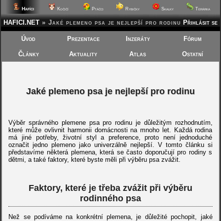
Hafíci
Kočičí
Ptáčci
Rybičky
Skalky
Terárka
HAFICI.NET
»
Jaké plemeno psa je nejlepší pro rodinu
Přihlásit se
Úvod
Prezentace
Inzeráty
Fórum
Články
Aktuality
Atlas
Ostatní
Jaké plemeno psa je nejlepší pro rodinu
Výběr správného plemene psa pro rodinu je důležitým rozhodnutím,
které může ovlivnit harmonii domácnosti na mnoho let. Každá rodina
má jiné potřeby, životní styl a preference, proto není jednoduché
označit jedno plemeno jako univerzálně nejlepší. V tomto článku si
představíme některá plemena, která se často doporučují pro rodiny s
dětmi, a také faktory, které byste měli při výběru psa zvážit.
Faktory, které je třeba zvážit při výběru
rodinného psa
Než se podíváme na konkrétní plemena, je důležité pochopit, jaké