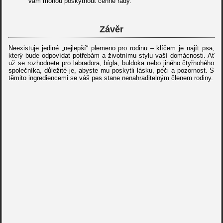
vám mohou poskytnout cenné rady.
Závěr
Neexistuje jediné „nejlepší“ plemeno pro rodinu – klíčem je najít psa,
který bude odpovídat potřebám a životnímu stylu vaší domácnosti. Ať
už se rozhodnete pro labradora, bígla, buldoka nebo jiného čtyřnohého
společníka, důležité je, abyste mu poskytli lásku, péči a pozornost. S
těmito ingrediencemi se váš pes stane nenahraditelným členem rodiny.