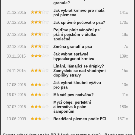
granule?
Jak vybrat krmivo pro malá
21.12.2015
141x
psí plemena
07.12.2015
Jak správně pečovat o psa?
170x
Pojďme plnit vánoční psí
07.12.2015
přání pejskům v útulku
18x
společně
02.12.2015
Změna granulí u psa
7x
Jak vybrat správné
30.11.2015
139x
hypoalergenní krmivo
Línání, lámající se drápky?
24.11.2015
Zamyslete se nad vhodnými
15x
doplňky stravy
Jak vybrat kloubní výživu
17.08.2015
10x
pro psa
16.07.2015
Má váš pes nadváhu?
11x
Mycí oleje: perfektní
07.07.2015
alternativa k psím
180x
šamponům
10.06.2009
Rozdělení plemen podle FCI
1571x