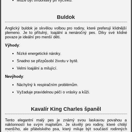
Může být tvrdohlavý při výcviku.
Buldok
Anglický buldok je skvělou volbou pro rodiny, které preferují klidnější
plemeno. Je to přítulný, loajální a nenáročný pes. Díky své klidné
povaze je ideální pro menší děti.
Výhody
:
Nízké energetické nároky.
Snadno se přizpůsobí životu v bytě.
Velmi loajální a milující.
Nevýhody
:
Náchylný k respiračním problémům.
Vyžaduje pravidelnou péči o vrásky a kůži.
Kavalír King Charles španěl
Tento elegantní malý pes je známý svou laskavou povahou a
náklonností ke svým majitelům. Je skvělý pro rodiny, které chtějí
menšího, ale přátelského psa, který miluje být součástí rodinných