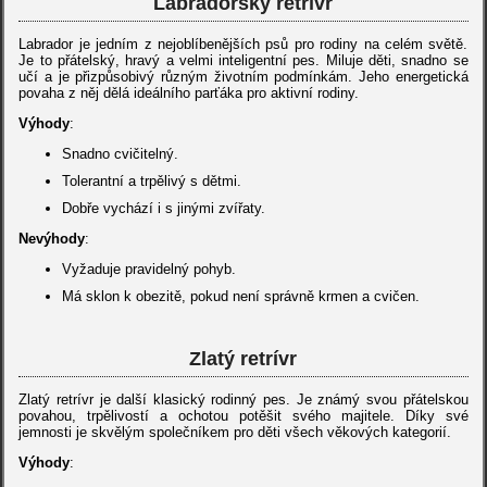
Labradorský retrívr
Labrador je jedním z nejoblíbenějších psů pro rodiny na celém světě.
Je to přátelský, hravý a velmi inteligentní pes. Miluje děti, snadno se
učí a je přizpůsobivý různým životním podmínkám. Jeho energetická
povaha z něj dělá ideálního parťáka pro aktivní rodiny.
Výhody
:
Snadno cvičitelný.
Tolerantní a trpělivý s dětmi.
Dobře vychází i s jinými zvířaty.
Nevýhody
:
Vyžaduje pravidelný pohyb.
Má sklon k obezitě, pokud není správně krmen a cvičen.
Zlatý retrívr
Zlatý retrívr je další klasický rodinný pes. Je známý svou přátelskou
povahou, trpělivostí a ochotou potěšit svého majitele. Díky své
jemnosti je skvělým společníkem pro děti všech věkových kategorií.
Výhody
: