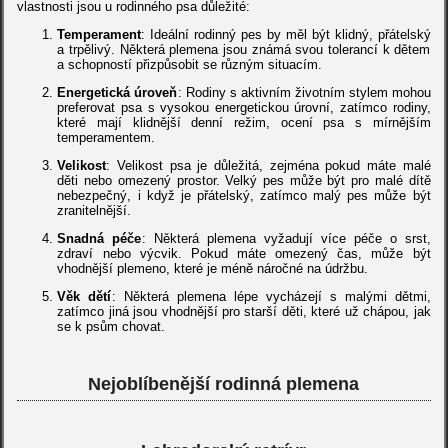
vlastnosti jsou u rodinného psa důležité:
Temperament
: Ideální rodinný pes by měl být klidný, přátelský
a trpělivý. Některá plemena jsou známá svou tolerancí k dětem
a schopností přizpůsobit se různým situacím.
Energetická úroveň
: Rodiny s aktivním životním stylem mohou
preferovat psa s vysokou energetickou úrovní, zatímco rodiny,
které mají klidnější denní režim, ocení psa s mírnějším
temperamentem.
Velikost
: Velikost psa je důležitá, zejména pokud máte malé
děti nebo omezený prostor. Velký pes může být pro malé dítě
nebezpečný, i když je přátelský, zatímco malý pes může být
zranitelnější.
Snadná péče
: Některá plemena vyžadují více péče o srst,
zdraví nebo výcvik. Pokud máte omezený čas, může být
vhodnější plemeno, které je méně náročné na údržbu.
Věk dětí
: Některá plemena lépe vycházejí s malými dětmi,
zatímco jiná jsou vhodnější pro starší děti, které už chápou, jak
se k psům chovat.
Nejoblíbenější rodinná plemena