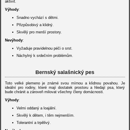
aktivit.
Výhody
:
Snadno vychází s dětmi.
Přizpůsobivý a klidný.
Skvělý pro menší prostory.
Nevýhody
:
Vyžaduje pravidelnou péči o srst.
Náchylný k srdečním problémům.
Bernský salašnický pes
Toto velké plemeno je známé svou mírnou a klidnou povahou. Je
ideální pro rodiny, které mají dostatek prostoru a hledají psa, který
bude chránit a zároveň milovat všechny členy domácnosti.
Výhody
:
Velmi oddaný a loajální.
Skvělý k dětem, i těm nejmenším.
Tolerantní a trpělivý.