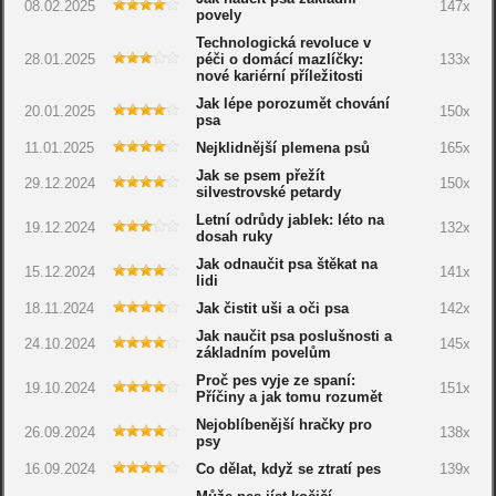
08.02.2025
147x
povely
Technologická revoluce v
28.01.2025
péči o domácí mazlíčky:
133x
nové kariérní příležitosti
Jak lépe porozumět chování
20.01.2025
150x
psa
11.01.2025
Nejklidnější plemena psů
165x
Jak se psem přežít
29.12.2024
150x
silvestrovské petardy
Letní odrůdy jablek: léto na
19.12.2024
132x
dosah ruky
Jak odnaučit psa štěkat na
15.12.2024
141x
lidi
18.11.2024
Jak čistit uši a oči psa
142x
Jak naučit psa poslušnosti a
24.10.2024
145x
základním povelům
Proč pes vyje ze spaní:
19.10.2024
151x
Příčiny a jak tomu rozumět
Nejoblíbenější hračky pro
26.09.2024
138x
psy
16.09.2024
Co dělat, když se ztratí pes
139x