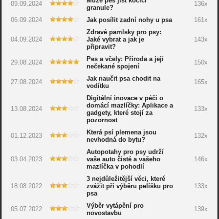
Může pes jíst kočičí
09.09.2024
136x
granule?
06.09.2024
Jak posílit zadní nohy u psa
161x
Zdravé pamlsky pro psy:
04.09.2024
Jaké vybrat a jak je
143x
připravit?
Pes a včely: Příroda a její
29.08.2024
150x
nečekané spojení
Jak naučit psa chodit na
27.08.2024
165x
vodítku
Digitální inovace v péči o
domácí mazlíčky: Aplikace a
13.08.2024
133x
gadgety, které stojí za
pozornost
Která psí plemena jsou
01.12.2023
132x
nevhodná do bytu?
Autopotahy pro psy udrží
03.04.2023
vaše auto čisté a vašeho
146x
mazlíčka v pohodlí
3 nejdůležitější věci, které
18.08.2022
zvážit při výběru pelíšku pro
133x
psa
Výběr vytápění pro
05.07.2022
139x
novostavbu