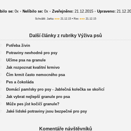
bilo se:
0
x
•
Nelíbilo se:
0
x
•
Zveřejněno:
21.12.2015
•
Upraveno:
21.12.2
Schválili: Jarka
21.12.15 • Rex
21.12.15
Další články z rubriky Výživa psů
Potřeba živin
Potraviny nevhodné pro psy
Učíme psa na granule
Jak rozpoznat kvalitní krmivo
Čím krmit často nemocného psa
Pes a čokoláda
Domácí pamlsky pro psy - Jablečná kolečka se skořicí
Jak vybrat nejlepší granule pro psa
Může pes jíst kočičí granule?
Jaké lidské potraviny jsou bezpečné pro psy
Komentáře návštěvníků