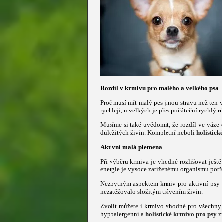
Rozdíl v krmivu pro malého a velkého psa
Proč musí mít malý pes jinou stravu než ten
rychleji, u velkých je přes počáteční rychlý 
Musíme si také uvědomit, že rozdíl ve váze
důležitých živin. Kompletní neboli
holistic
Aktivní malá plemena
Při výběru krmiva je vhodné rozlišovat ješt
energie je vysoce zatíženému organismu potř
Nezbytným aspektem krmiv pro aktivní psy je 
nezatěžovalo složitým trávením živin.
Zvolit můžete i krmivo vhodné pro všechny 
hypoalergenní a
holistické krmivo pro psy
z