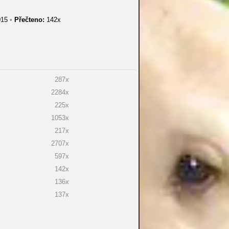
015
•
Přečteno:
142x
287x
2284x
225x
1053x
217x
2707x
597x
142x
136x
137x