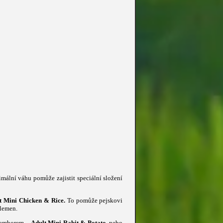
imální váhu pomůže zajistit speciální složení
t Mini Chicken & Rice.
To pomůže pejskovi
plemen.
bramborem –
Adult Mini Rabit & Potato
, nebo