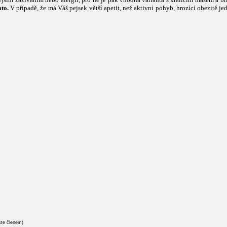
ato.
V pří
padě, že má Váš pejsek větší apetit, než aktivní pohyb, hrozící obezitě
ste členem)