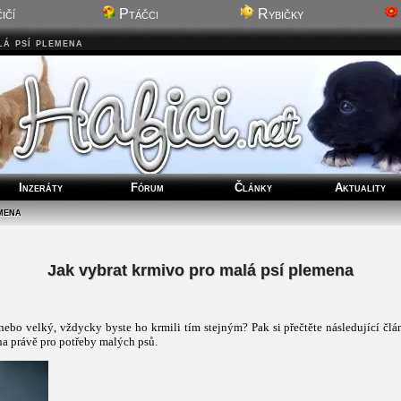
ičí
Ptáčci
Rybičky
lá psí plemena
Inzeráty
Fórum
Články
Aktuality
mena
Jak vybrat krmivo pro malá psí plemena
ý nebo velký, vždycky byste ho krmili tím stejným? Pak si přečtěte následující čl
na právě pro potřeby malých psů.