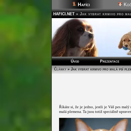
Hafíci
Koč
HAFICI.NET
»
Jak vybrat krmivo pro ma
Úvod
Prezentace
Články
» Jak vybrat krmivo pro malá psí ple
Říkáte si, že je jedno, jestli je Váš pes mal
malá plemena. Ta jsou totiž speciálně uprave