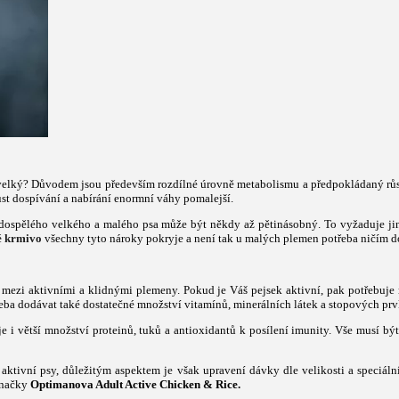
 velký? Důvodem jsou především rozdílné úrovně metabolismu a předpokládaný růst
růst dospívání a nabírání enormní váhy pomalejší.
 dospělého velkého a malého psa může být někdy až pětinásobný. To vyžaduje jin
ké krmivo
všechny tyto nároky pokryje a není tak u malých plemen potřeba ničím 
ě mezi aktivními a klidnými plemeny. Pokud je Váš pejsek aktivní, pak potřebuj
eba dodávat také dostatečné množství vitamínů, minerálních látek a stopových prv
i větší množství proteinů, tuků a antioxidantů k posílení imunity. Vše musí být 
aktivní psy, důležitým aspektem je však upravení dávky dle velikosti a speciá
načky
Optimanova Adult Active Chicken & Rice.