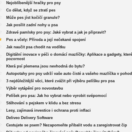
Nejoblíbenější hračky pro psy
Co dělat, když se ztratí pes
Může pes jíst kočičí granule?
Jak posílit zadní nohy u psa
Zdravé pamlsky pro psy: Jaké vybrat a jak je připravit?
Pes a včely: Příroda a její nečekané spojení
Jak naučit psa chodit na vodítku
Digitální inovace v péči o domácí mazlíčky: Aplikace a gadgety, které
pozornost
Která psí plemena jsou nevhodná do bytu?
Autopotahy pro psy udrží vaše auto čisté a vašeho mazlíčka v pohod
3 nejdůležitější věci, které zvážit při výběru pelíšku pro psa
Výběr vytápění pro novostavbu
Pelíšek pro psa: Jak ho vybrat nebo vyrobit svépomocí
Stěhování s pejskem v klidu a bez stresu
Lesy, zajímavá investice i ochrana proti inflaci
Deliveo Delivery Software
Cestujete se psem? Nezapomeňte přibalit vodu a zaregistrovat čip