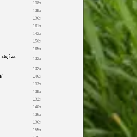
138x
139x
136x
161x
143x
150x
165x
 stojí za
133x
132x
lí
146x
133x
139x
132x
140x
136x
136x
155x