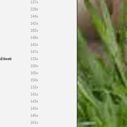
137x
229x
144x
142x
182x
148x
142x
147x
žitosti
133x
150x
165x
150x
132x
141x
143x
142x
145x
151x