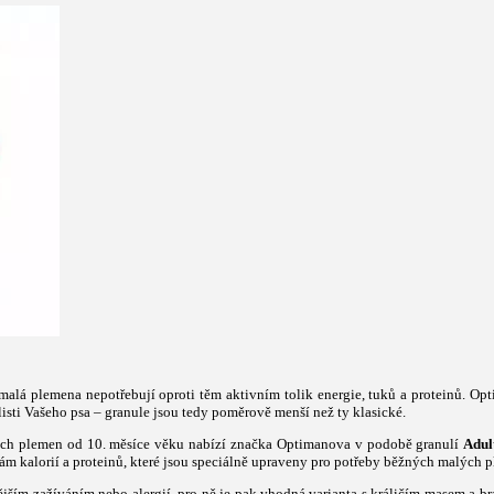
malá plemena nepotřebují oproti těm aktivním tolik energie, tuků a proteinů. Opt
listi Vašeho psa – granule jsou tedy poměrově menší než ty klasické.
ch plemen od 10. měsíce věku nabízí značka Optimanova v podobě granulí
Adul
 kalorií a proteinů, které jsou speciálně upraveny pro potřeby běžných malých 
vějším zažíváním nebo alergií, pro ně je pak vhodná varianta s králičím masem a 