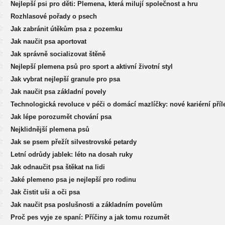
Nejlepší psi pro děti: Plemena, která milují společnost a hru
Rozhlasové pořady o psech
Jak zabránit útěkům psa z pozemku
Jak naučit psa aportovat
Jak správně socializovat štěně
Nejlepší plemena psů pro sport a aktivní životní styl
Jak vybrat nejlepší granule pro psa
Jak naučit psa základní povely
Technologická revoluce v péči o domácí mazlíčky: nové kariérní příle
Jak lépe porozumět chování psa
Nejklidnější plemena psů
Jak se psem přežít silvestrovské petardy
Letní odrůdy jablek: léto na dosah ruky
Jak odnaučit psa štěkat na lidi
Jaké plemeno psa je nejlepší pro rodinu
Jak čistit uši a oči psa
Jak naučit psa poslušnosti a základním povelům
Proč pes vyje ze spaní: Příčiny a jak tomu rozumět