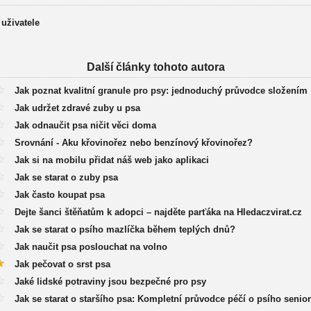
 uživatele
Další články tohoto autora
Jak poznat kvalitní granule pro psy: jednoduchý průvodce složením
Jak udržet zdravé zuby u psa
Jak odnaučit psa ničit věci doma
Srovnání - Aku křovinořez nebo benzínový křovinořez?
Jak si na mobilu přidat náš web jako aplikaci
Jak se starat o zuby psa
Jak často koupat psa
Dejte šanci štěňatům k adopci – najděte parťáka na Hledaczvirat.cz
Jak se starat o psího mazlíčka během teplých dnů?
Jak naučit psa poslouchat na volno
Jak pečovat o srst psa
Jaké lidské potraviny jsou bezpečné pro psy
Jak se starat o staršího psa: Kompletní průvodce péčí o psího senio