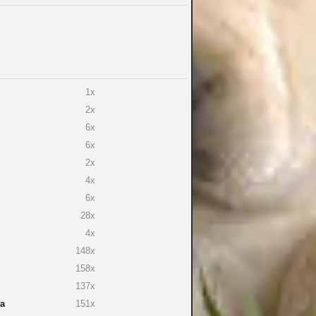
1x
2x
6x
6x
2x
4x
6x
28x
4x
148x
158x
137x
ra
151x