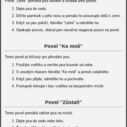
Povel "Lehni" pomáhá psa uklidnit a ovládat jeho pohyb.
Dejte psa do sedu.
Držíte pamlsek u jeho nosu a pomalu ho posunujte dolů k zemi.
Když se pes položí, řekněte "Lehni" a odměňte ho.
Opakujte proces, dokud pes nezačne reagovat pouze na povel.
Povel "Ke mně"
Tento povel je klíčový pro přivolání psa.
Použijte vodítko a nechte psa kousek od sebe.
S veselým hlasem řekněte "Ke mně" a jemně zatáhněte.
Když pes přijde, odměňte ho a pochvalte.
Postupně trénujte i bez vodítka na bezpečném místě.
Povel "Zůstaň"
Tento povel pomáhá udržet psa na místě.
Dejte psa do sedu nebo lehu.