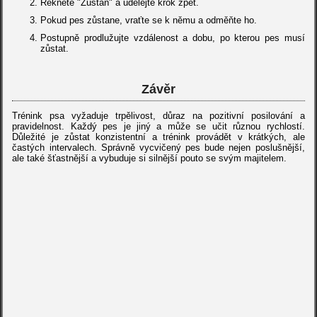
Řekněte "Zůstaň" a udělejte krok zpět.
Pokud pes zůstane, vraťte se k němu a odměňte ho.
Postupně prodlužujte vzdálenost a dobu, po kterou pes musí
zůstat.
Závěr
Trénink psa vyžaduje trpělivost, důraz na pozitivní posilování a
pravidelnost. Každý pes je jiný a může se učit různou rychlostí.
Důležité je zůstat konzistentní a trénink provádět v krátkých, ale
častých intervalech. Správně vycvičený pes bude nejen poslušnější,
ale také šťastnější a vybuduje si silnější pouto se svým majitelem.