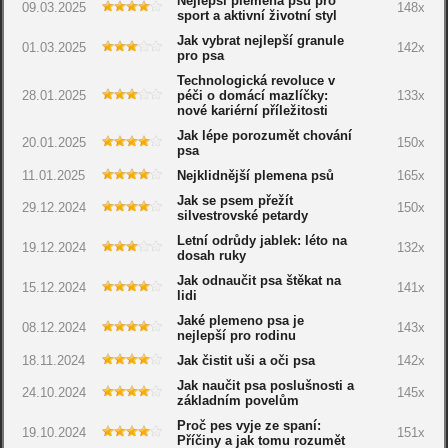
Nejlepší plemena psů pro
09.03.2025
148x
sport a aktivní životní styl
Jak vybrat nejlepší granule
01.03.2025
142x
pro psa
Technologická revoluce v
28.01.2025
péči o domácí mazlíčky:
133x
nové kariérní příležitosti
Jak lépe porozumět chování
20.01.2025
150x
psa
11.01.2025
Nejklidnější plemena psů
165x
Jak se psem přežít
29.12.2024
150x
silvestrovské petardy
Letní odrůdy jablek: léto na
19.12.2024
132x
dosah ruky
Jak odnaučit psa štěkat na
15.12.2024
141x
lidi
Jaké plemeno psa je
08.12.2024
143x
nejlepší pro rodinu
18.11.2024
Jak čistit uši a oči psa
142x
Jak naučit psa poslušnosti a
24.10.2024
145x
základním povelům
Proč pes vyje ze spaní:
19.10.2024
151x
Příčiny a jak tomu rozumět