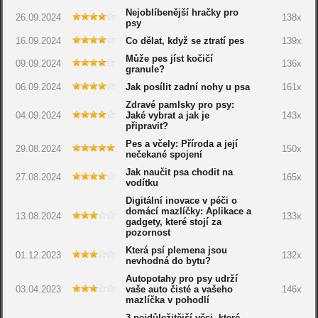
Nejoblíbenější hračky pro
26.09.2024
138x
psy
16.09.2024
Co dělat, když se ztratí pes
139x
Může pes jíst kočičí
09.09.2024
136x
granule?
06.09.2024
Jak posílit zadní nohy u psa
161x
Zdravé pamlsky pro psy:
04.09.2024
Jaké vybrat a jak je
143x
připravit?
Pes a včely: Příroda a její
29.08.2024
150x
nečekané spojení
Jak naučit psa chodit na
27.08.2024
165x
vodítku
Digitální inovace v péči o
domácí mazlíčky: Aplikace a
13.08.2024
133x
gadgety, které stojí za
pozornost
Která psí plemena jsou
01.12.2023
132x
nevhodná do bytu?
Autopotahy pro psy udrží
03.04.2023
vaše auto čisté a vašeho
146x
mazlíčka v pohodlí
3 nejdůležitější věci, které