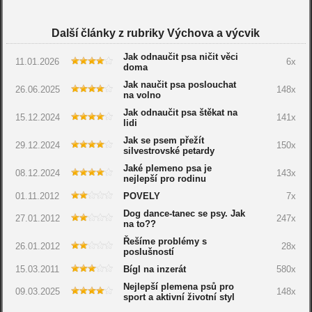
Další články z rubriky Výchova a výcvik
Jak odnaučit psa ničit věci
11.01.2026
6x
doma
Jak naučit psa poslouchat
26.06.2025
148x
na volno
Jak odnaučit psa štěkat na
15.12.2024
141x
lidi
Jak se psem přežít
29.12.2024
150x
silvestrovské petardy
Jaké plemeno psa je
08.12.2024
143x
nejlepší pro rodinu
01.11.2012
POVELY
7x
Dog dance-tanec se psy. Jak
27.01.2012
247x
na to??
Řešíme problémy s
26.01.2012
28x
poslušností
15.03.2011
Bígl na inzerát
580x
Nejlepší plemena psů pro
09.03.2025
148x
sport a aktivní životní styl