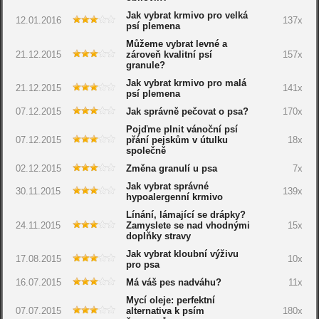
Jak vybrat krmivo pro velká
12.01.2016
137x
psí plemena
Můžeme vybrat levné a
21.12.2015
zároveň kvalitní psí
157x
granule?
Jak vybrat krmivo pro malá
21.12.2015
141x
psí plemena
07.12.2015
Jak správně pečovat o psa?
170x
Pojďme plnit vánoční psí
07.12.2015
přání pejskům v útulku
18x
společně
02.12.2015
Změna granulí u psa
7x
Jak vybrat správné
30.11.2015
139x
hypoalergenní krmivo
Línání, lámající se drápky?
24.11.2015
Zamyslete se nad vhodnými
15x
doplňky stravy
Jak vybrat kloubní výživu
17.08.2015
10x
pro psa
16.07.2015
Má váš pes nadváhu?
11x
Mycí oleje: perfektní
07.07.2015
alternativa k psím
180x