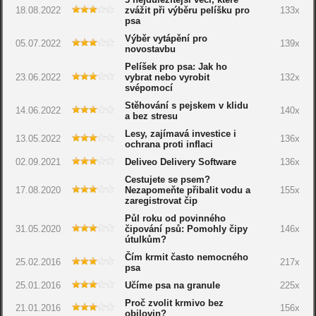
18.08.2022
zvážit při výběru pelíšku pro
133x
psa
Výběr vytápění pro
05.07.2022
139x
novostavbu
Pelíšek pro psa: Jak ho
23.06.2022
vybrat nebo vyrobit
132x
svépomocí
Stěhování s pejskem v klidu
14.06.2022
140x
a bez stresu
Lesy, zajímavá investice i
13.05.2022
136x
ochrana proti inflaci
02.09.2021
Deliveo Delivery Software
136x
Cestujete se psem?
17.08.2020
Nezapomeňte přibalit vodu a
155x
zaregistrovat čip
Půl roku od povinného
31.05.2020
čipování psů: Pomohly čipy
146x
útulkům?
Čím krmit často nemocného
25.02.2016
217x
psa
25.01.2016
Učíme psa na granule
225x
Proč zvolit krmivo bez
21.01.2016
156x
obilovin?