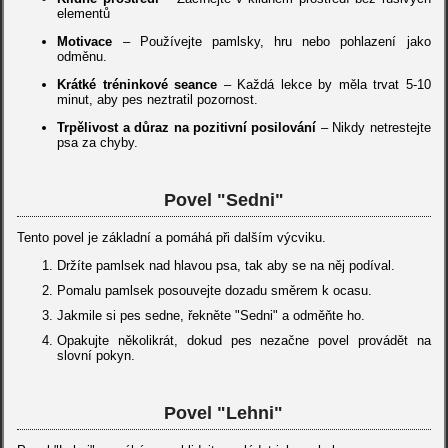
elementů
Motivace
– Používejte pamlsky, hru nebo pohlazení jako
odměnu.
Krátké tréninkové seance
– Každá lekce by měla trvat 5-10
minut, aby pes neztratil pozornost.
Trpělivost a důraz na pozitivní posilování
– Nikdy netrestejte
psa za chyby.
Povel "Sedni"
Tento povel je základní a pomáhá při dalším výcviku.
Držíte pamlsek nad hlavou psa, tak aby se na něj podíval.
Pomalu pamlsek posouvejte dozadu směrem k ocasu.
Jakmile si pes sedne, řekněte "Sedni" a odměňte ho.
Opakujte několikrát, dokud pes nezačne povel provádět na
slovní pokyn.
Povel "Lehni"