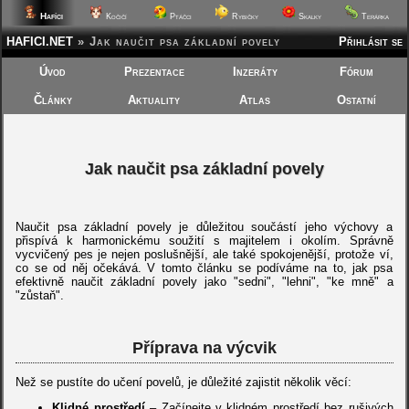
Hafíci
Kočičí
Ptáčci
Rybičky
Skalky
Terárka
HAFICI.NET
»
Jak naučit psa základní povely
Přihlásit se
Úvod
Prezentace
Inzeráty
Fórum
Články
Aktuality
Atlas
Ostatní
Jak naučit psa základní povely
Naučit psa základní povely je důležitou součástí jeho výchovy a
přispívá k harmonickému soužití s majitelem i okolím. Správně
vycvičený pes je nejen poslušnější, ale také spokojenější, protože ví,
co se od něj očekává. V tomto článku se podíváme na to, jak psa
efektivně naučit základní povely jako "sedni", "lehni", "ke mně" a
"zůstaň".
Příprava na výcvik
Než se pustíte do učení povelů, je důležité zajistit několik věcí:
Klidné prostředí
– Začínejte v klidném prostředí bez rušivých