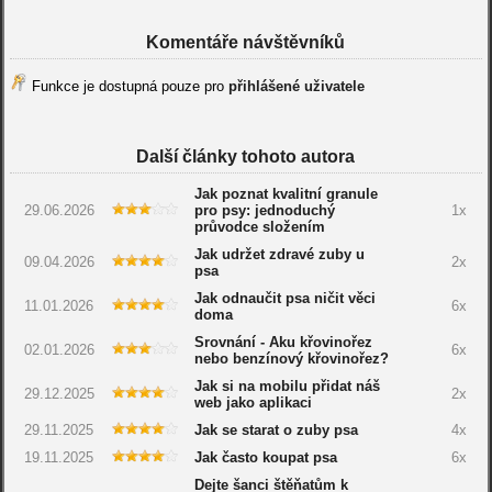
Komentáře návštěvníků
Funkce je dostupná pouze pro
přihlášené uživatele
Další články tohoto autora
Jak poznat kvalitní granule
29.06.2026
pro psy: jednoduchý
1x
průvodce složením
Jak udržet zdravé zuby u
09.04.2026
2x
psa
Jak odnaučit psa ničit věci
11.01.2026
6x
doma
Srovnání - Aku křovinořez
02.01.2026
6x
nebo benzínový křovinořez?
Jak si na mobilu přidat náš
29.12.2025
2x
web jako aplikaci
29.11.2025
Jak se starat o zuby psa
4x
19.11.2025
Jak často koupat psa
6x
Dejte šanci štěňatům k