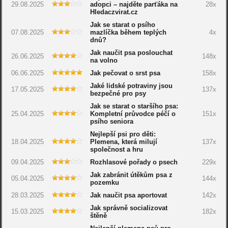
29.08.2025
adopci – najděte parťáka na
28x
Hledaczvirat.cz
Jak se starat o psího
07.08.2025
mazlíčka během teplých
4x
dnů?
Jak naučit psa poslouchat
26.06.2025
148x
na volno
06.06.2025
Jak pečovat o srst psa
158x
Jaké lidské potraviny jsou
17.05.2025
137x
bezpečné pro psy
Jak se starat o staršího psa:
25.04.2025
Kompletní průvodce péčí o
151x
psího seniora
Nejlepší psi pro děti:
18.04.2025
Plemena, která milují
137x
společnost a hru
09.04.2025
Rozhlasové pořady o psech
229x
Jak zabránit útěkům psa z
05.04.2025
144x
pozemku
28.03.2025
Jak naučit psa aportovat
142x
Jak správně socializovat
15.03.2025
182x
štěně