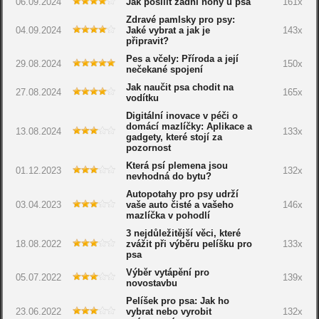
06.09.2024
Jak posílit zadní nohy u psa
161x
Zdravé pamlsky pro psy:
04.09.2024
Jaké vybrat a jak je
143x
připravit?
Pes a včely: Příroda a její
29.08.2024
150x
nečekané spojení
Jak naučit psa chodit na
27.08.2024
165x
vodítku
Digitální inovace v péči o
domácí mazlíčky: Aplikace a
13.08.2024
133x
gadgety, které stojí za
pozornost
Která psí plemena jsou
01.12.2023
132x
nevhodná do bytu?
Autopotahy pro psy udrží
03.04.2023
vaše auto čisté a vašeho
146x
mazlíčka v pohodlí
3 nejdůležitější věci, které
18.08.2022
zvážit při výběru pelíšku pro
133x
psa
Výběr vytápění pro
05.07.2022
139x
novostavbu
Pelíšek pro psa: Jak ho
23.06.2022
vybrat nebo vyrobit
132x