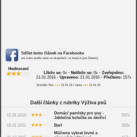
Sdílet tento článek na Facebooku
(na svém profilu nebo ve skupinách, ve kterých jste členem)
Hodnocení
Líbilo se:
0
x
•
Nelíbilo se:
0
x
•
Zveřejněno:
21.01.2016
•
Upraveno:
21.01.2016
•
Přečteno:
157x
Schválili: Rex
21.01.16 • Jarka
21.01.16
Další články z rubriky Výživa psů
Domácí pamlsky pro psy -
15.01.2010
597x
Jablečná kolečka se skořicí
19.01.2011
Barf
350x
Můžeme vybrat levné a