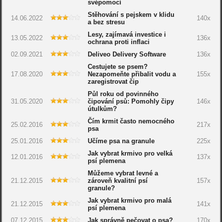
svépomocí
Stěhování s pejskem v klidu
14.06.2022
140x
a bez stresu
Lesy, zajímavá investice i
13.05.2022
136x
ochrana proti inflaci
02.09.2021
Deliveo Delivery Software
136x
Cestujete se psem?
17.08.2020
Nezapomeňte přibalit vodu a
155x
zaregistrovat čip
Půl roku od povinného
31.05.2020
čipování psů: Pomohly čipy
146x
útulkům?
Čím krmit často nemocného
25.02.2016
217x
psa
25.01.2016
Učíme psa na granule
225x
Jak vybrat krmivo pro velká
12.01.2016
137x
psí plemena
Můžeme vybrat levné a
21.12.2015
zároveň kvalitní psí
157x
granule?
Jak vybrat krmivo pro malá
21.12.2015
141x
psí plemena
07.12.2015
Jak správně pečovat o psa?
170x