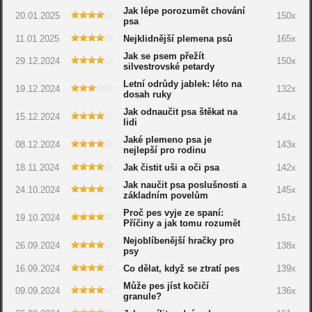
Jak lépe porozumět chování
20.01.2025
150x
psa
11.01.2025
Nejklidnější plemena psů
165x
Jak se psem přežít
29.12.2024
150x
silvestrovské petardy
Letní odrůdy jablek: léto na
19.12.2024
132x
dosah ruky
Jak odnaučit psa štěkat na
15.12.2024
141x
lidi
Jaké plemeno psa je
08.12.2024
143x
nejlepší pro rodinu
18.11.2024
Jak čistit uši a oči psa
142x
Jak naučit psa poslušnosti a
24.10.2024
145x
základním povelům
Proč pes vyje ze spaní:
19.10.2024
151x
Příčiny a jak tomu rozumět
Nejoblíbenější hračky pro
26.09.2024
138x
psy
16.09.2024
Co dělat, když se ztratí pes
139x
Může pes jíst kočičí
09.09.2024
136x
granule?