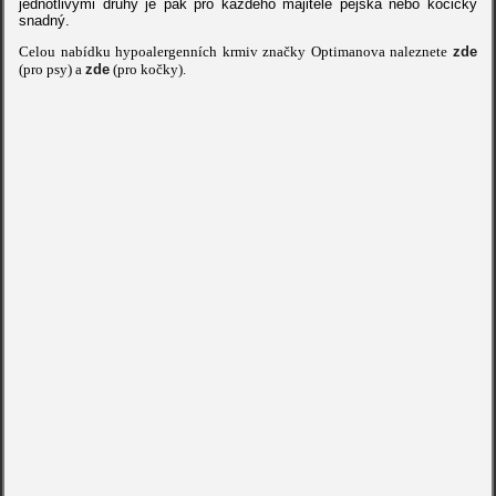
jednotlivými druhy je pak pro každého majitele pejska nebo kočičky
snadný.
Celou nabídku hypoalergenních krmiv značky Optimanova naleznete
zde
(pro psy) a
zde
(pro kočky).