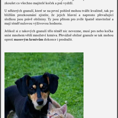
zkoušet co všechno majitelé koček a psů vydrží.
U některých granulí, které se na první pohled mohou tvářit kvalitně, tak po
bližším prozkoumání zjistíte, že jejich hlavní a naprosto převažující
složkou jsou právě obilniny. Ty jsou přitom pro zvíře špatně stravitelné a
mají téměř nulovou výživovou hodnotu.
Jelikož si z takových granulí tělo téměř nic nevezme, musí pes nebo kočka
sníst mnohem větší množství krmiva. Převážně obilné granule se tak mohou
oproti
masovým krmivům
dokonce i prodražit.