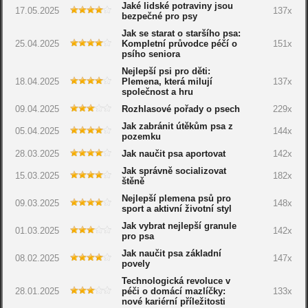
Jaké lidské potraviny jsou
17.05.2025
137x
bezpečné pro psy
Jak se starat o staršího psa:
25.04.2025
Kompletní průvodce péčí o
151x
psího seniora
Nejlepší psi pro děti:
18.04.2025
Plemena, která milují
137x
společnost a hru
09.04.2025
Rozhlasové pořady o psech
229x
Jak zabránit útěkům psa z
05.04.2025
144x
pozemku
28.03.2025
Jak naučit psa aportovat
142x
Jak správně socializovat
15.03.2025
182x
štěně
Nejlepší plemena psů pro
09.03.2025
148x
sport a aktivní životní styl
Jak vybrat nejlepší granule
01.03.2025
142x
pro psa
Jak naučit psa základní
08.02.2025
147x
povely
Technologická revoluce v
28.01.2025
péči o domácí mazlíčky:
133x
nové kariérní příležitosti