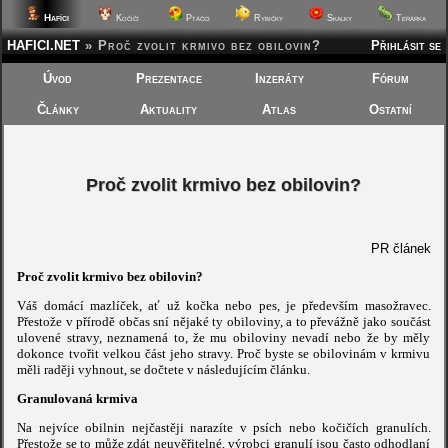
Hafíci
Kočičí
Ptáčci
Rybičky
Skalky
Terárka
HAFICI.NET
»
Proč zvolit krmivo bez obilovin?
Přihlásit se
Úvod
Prezentace
Inzeráty
Fórum
Články
Aktuality
Atlas
Ostatní
Proč zvolit krmivo bez obilovin?
PR článek
Proč zvolit krmivo bez obilovin?
Váš domácí mazlíček, ať už kočka nebo pes, je především masožravec.
Přestože v přírodě občas sní nějaké ty obiloviny, a to převážně jako součást
ulovené stravy, neznamená to, že mu obiloviny nevadí nebo že by měly
dokonce tvořit velkou část jeho stravy. Proč byste se obilovinám v krmivu
měli raději vyhnout, se dočtete v následujícím článku.
Granulovaná krmiva
Na nejvíce obilnin nejčastěji narazíte v psích nebo kočičích granulích.
Přestože se to může zdát neuvěřitelné, výrobci granulí jsou často odhodlaní