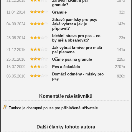
21.12.2015
zároveň kvalitní psí
157x
granule?
11.04.2014
Granule
32x
Zdravé pamlsky pro psy:
04.09.2024
Jaké vybrat a jak je
143x
připravit?
Ideální strava pro psa – co
28.08.2014
23x
by měla obsahovat?
Jak vybrat krmivo pro malá
21.12.2015
141x
psí plemena
25.01.2016
Učíme psa na granule
225x
15.07.2009
Pes a čokoláda
2707x
Domácí odměny - mlsky pro
03.05.2010
926x
psy.
Komentáře návštěvníků
Funkce je dostupná pouze pro
přihlášené uživatele
Další články tohoto autora