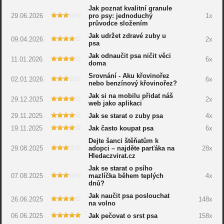
Jak poznat kvalitní granule
29.06.2026
pro psy: jednoduchý
1x
průvodce složením
Jak udržet zdravé zuby u
09.04.2026
2x
psa
Jak odnaučit psa ničit věci
11.01.2026
6x
doma
Srovnání - Aku křovinořez
02.01.2026
6x
nebo benzínový křovinořez?
Jak si na mobilu přidat náš
29.12.2025
2x
web jako aplikaci
29.11.2025
Jak se starat o zuby psa
4x
19.11.2025
Jak často koupat psa
6x
Dejte šanci štěňatům k
29.08.2025
adopci – najděte parťáka na
28x
Hledaczvirat.cz
Jak se starat o psího
07.08.2025
mazlíčka během teplých
4x
dnů?
Jak naučit psa poslouchat
26.06.2025
148x
na volno
06.06.2025
Jak pečovat o srst psa
158x