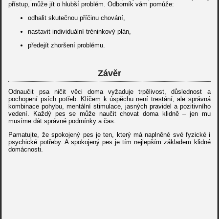
přístup, může jít o hlubší problém. Odborník vám pomůže:
odhalit skutečnou příčinu chování,
nastavit individuální tréninkový plán,
předejít zhoršení problému.
Závěr
Odnaučit psa ničit věci doma vyžaduje trpělivost, důslednost a
pochopení psích potřeb. Klíčem k úspěchu není trestání, ale správná
kombinace pohybu, mentální stimulace, jasných pravidel a pozitivního
vedení. Každý pes se může naučit chovat doma klidně – jen mu
musíme dát správné podmínky a čas.
Pamatujte, že spokojený pes je ten, který má naplněné své fyzické i
psychické potřeby. A spokojený pes je tím nejlepším základem klidné
domácnosti.