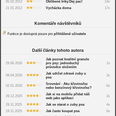
05.02.2012
Oblíbené triky:Dej pac!
14x
21.01.2012
Vycházka doma
17x
Komentáře návštěvníků
Funkce je dostupná pouze pro
přihlášené uživatele
Další články tohoto autora
Jak poznat kvalitní granule
29.06.2026
pro psy: jednoduchý
1x
průvodce složením
Jak udržet zdravé zuby u
09.04.2026
2x
psa
Srovnání - Aku křovinořez
02.01.2026
6x
nebo benzínový křovinořez?
Jak si na mobilu přidat náš
29.12.2025
2x
web jako aplikaci
29.11.2025
Jak se starat o zuby psa
4x
19.11.2025
Jak často koupat psa
6x