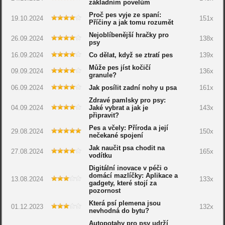
základním povelům
Proč pes vyje ze spaní:
19.10.2024
151x
Příčiny a jak tomu rozumět
Nejoblíbenější hračky pro
26.09.2024
138x
psy
16.09.2024
Co dělat, když se ztratí pes
139x
Může pes jíst kočičí
09.09.2024
136x
granule?
06.09.2024
Jak posílit zadní nohy u psa
161x
Zdravé pamlsky pro psy:
04.09.2024
Jaké vybrat a jak je
143x
připravit?
Pes a včely: Příroda a její
29.08.2024
150x
nečekané spojení
Jak naučit psa chodit na
27.08.2024
165x
vodítku
Digitální inovace v péči o
domácí mazlíčky: Aplikace a
13.08.2024
133x
gadgety, které stojí za
pozornost
Která psí plemena jsou
01.12.2023
132x
nevhodná do bytu?
Autopotahy pro psy udrží