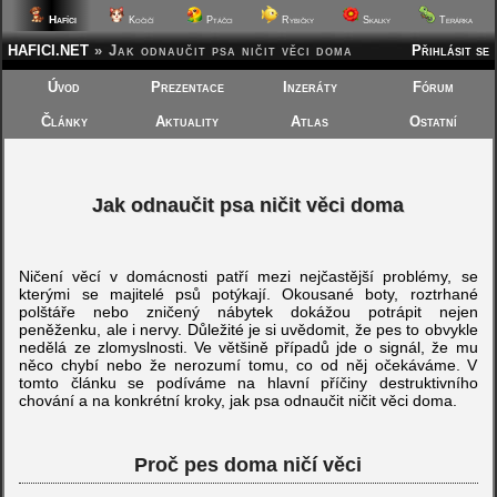
Hafíci
Kočičí
Ptáčci
Rybičky
Skalky
Terárka
HAFICI.NET
»
Jak odnaučit psa ničit věci doma
Přihlásit se
Úvod
Prezentace
Inzeráty
Fórum
Články
Aktuality
Atlas
Ostatní
Jak odnaučit psa ničit věci doma
Ničení věcí v domácnosti patří mezi nejčastější problémy, se
kterými se majitelé psů potýkají. Okousané boty, roztrhané
polštáře nebo zničený nábytek dokážou potrápit nejen
peněženku, ale i nervy. Důležité je si uvědomit, že pes to obvykle
nedělá ze zlomyslnosti. Ve většině případů jde o signál, že mu
něco chybí nebo že nerozumí tomu, co od něj očekáváme. V
tomto článku se podíváme na hlavní příčiny destruktivního
chování a na konkrétní kroky, jak psa odnaučit ničit věci doma.
Proč pes doma ničí věci