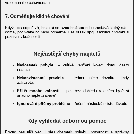
veterinárního behavioristu.
7. Odměňujte klidné chování
Když pes odpočívá, hraje si se svou hračkou nebo zůstává klidný sám
doma, pochvalte ho nebo odměňte. Pes si tak spojí žádoucí chování s
pozitivní zkušeností.
Nejčastější chyby majitelů
Nedostatek pohybu
– krátké venčení kolem domu často
nestačí.
Nekonzistentní pravidla
– jednou něco dovolíte, jindy
zakážete.
Příliš mnoho volnosti
– pes bez dohledu v celém bytě si
snadno najde „zábavu“.
Ignorování příčiny problému
– řešení následků místo důvodu.
Kdy vyhledat odbornou pomoc
Pokud pes ničí věci i přes dostatek pohybu, pozornosti a správný