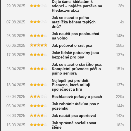
Dejte šanci štěňatům k
29.08.2025
adopci – najděte parťáka na
28x
Hledaczvirat.cz
Jak se starat o psího
07.08.2025
mazlíčka během teplých
4x
dnů?
Jak naučit psa poslouchat
26.06.2025
148x
na volno
06.06.2025
Jak pečovat o srst psa
158x
Jaké lidské potraviny jsou
17.05.2025
137x
bezpečné pro psy
Jak se starat o staršího psa:
25.04.2025
Kompletní průvodce péčí o
151x
psího seniora
Nejlepší psi pro děti:
18.04.2025
Plemena, která milují
137x
společnost a hru
09.04.2025
Rozhlasové pořady o psech
229x
Jak zabránit útěkům psa z
05.04.2025
144x
pozemku
28.03.2025
Jak naučit psa aportovat
142x
Jak správně socializovat
15.03.2025
182x
štěně