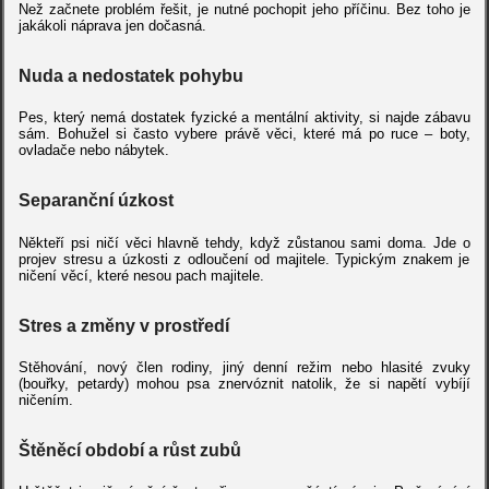
Než začnete problém řešit, je nutné pochopit jeho příčinu. Bez toho je
jakákoli náprava jen dočasná.
Nuda a nedostatek pohybu
Pes, který nemá dostatek fyzické a mentální aktivity, si najde zábavu
sám. Bohužel si často vybere právě věci, které má po ruce – boty,
ovladače nebo nábytek.
Separanční úzkost
Někteří psi ničí věci hlavně tehdy, když zůstanou sami doma. Jde o
projev stresu a úzkosti z odloučení od majitele. Typickým znakem je
ničení věcí, které nesou pach majitele.
Stres a změny v prostředí
Stěhování, nový člen rodiny, jiný denní režim nebo hlasité zvuky
(bouřky, petardy) mohou psa znervóznit natolik, že si napětí vybíjí
ničením.
Štěněcí období a růst zubů