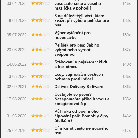
03.04.2023
vaše auto čisté a vašeho
146x
mazlíčka v pohodlí
3 nejdůležitější věci, které
18.08.2022
zvážit při výběru pelíšku pro
133x
psa
Výběr vytápění pro
05.07.2022
139x
novostavbu
Pelíšek pro psa: Jak ho
23.06.2022
vybrat nebo vyrobit
132x
svépomocí
Stěhování s pejskem v klidu
14.06.2022
140x
a bez stresu
Lesy, zajímavá investice i
13.05.2022
136x
ochrana proti inflaci
02.09.2021
Deliveo Delivery Software
136x
Cestujete se psem?
17.08.2020
Nezapomeňte přibalit vodu a
155x
zaregistrovat čip
Půl roku od povinného
31.05.2020
čipování psů: Pomohly čipy
146x
útulkům?
Čím krmit často nemocného
25.02.2016
217x
psa