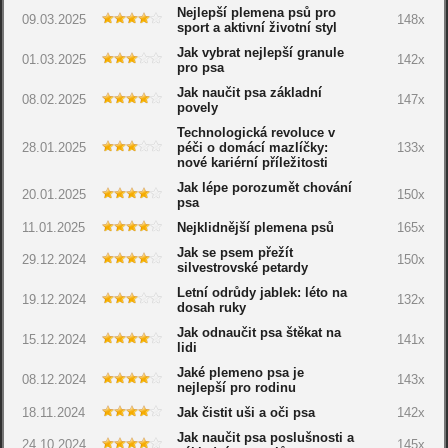
Nejlepší plemena psů pro
09.03.2025
148x
sport a aktivní životní styl
Jak vybrat nejlepší granule
01.03.2025
142x
pro psa
Jak naučit psa základní
08.02.2025
147x
povely
Technologická revoluce v
28.01.2025
péči o domácí mazlíčky:
133x
nové kariérní příležitosti
Jak lépe porozumět chování
20.01.2025
150x
psa
11.01.2025
Nejklidnější plemena psů
165x
Jak se psem přežít
29.12.2024
150x
silvestrovské petardy
Letní odrůdy jablek: léto na
19.12.2024
132x
dosah ruky
Jak odnaučit psa štěkat na
15.12.2024
141x
lidi
Jaké plemeno psa je
08.12.2024
143x
nejlepší pro rodinu
18.11.2024
Jak čistit uši a oči psa
142x
Jak naučit psa poslušnosti a
24.10.2024
145x