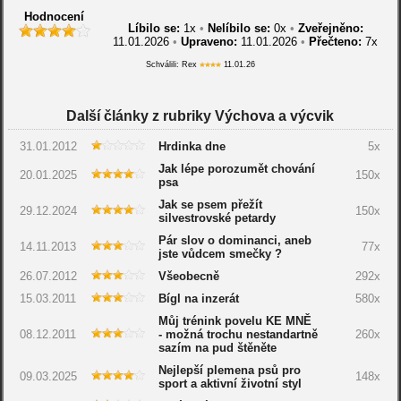
Hodnocení
Líbilo se:
1
x
•
Nelíbilo se:
0
x
•
Zveřejněno:
11.01.2026
•
Upraveno:
11.01.2026
•
Přečteno:
7x
Schválili: Rex
11.01.26
Další články z rubriky Výchova a výcvik
31.01.2012
Hrdinka dne
5x
Jak lépe porozumět chování
20.01.2025
150x
psa
Jak se psem přežít
29.12.2024
150x
silvestrovské petardy
Pár slov o dominanci, aneb
14.11.2013
77x
jste vůdcem smečky ?
26.07.2012
Všeobecně
292x
15.03.2011
Bígl na inzerát
580x
Můj trénink povelu KE MNĚ
08.12.2011
- možná trochu nestandartně
260x
sazím na pud štěněte
Nejlepší plemena psů pro
09.03.2025
148x
sport a aktivní životní styl