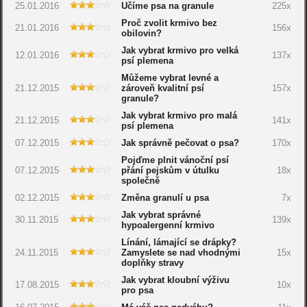
25.01.2016
Učíme psa na granule
225x
Proč zvolit krmivo bez
21.01.2016
156x
obilovin?
Jak vybrat krmivo pro velká
12.01.2016
137x
psí plemena
Můžeme vybrat levné a
21.12.2015
zároveň kvalitní psí
157x
granule?
Jak vybrat krmivo pro malá
21.12.2015
141x
psí plemena
07.12.2015
Jak správně pečovat o psa?
170x
Pojďme plnit vánoční psí
07.12.2015
přání pejskům v útulku
18x
společně
02.12.2015
Změna granulí u psa
7x
Jak vybrat správné
30.11.2015
139x
hypoalergenní krmivo
Línání, lámající se drápky?
24.11.2015
Zamyslete se nad vhodnými
15x
doplňky stravy
Jak vybrat kloubní výživu
17.08.2015
10x
pro psa