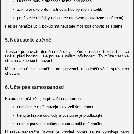
uklízejte boty a drobnosti mimo jeho dosah,
zavírejte dveře do místností, kde by mohl škodit,
používejte ohrádky nebo klec (správně a pozitivně naučenou).
Pes se nemůže učit, pokud má neustále možnost chovat se špatně.
5. Netrestejte zpětně
Trestání po návratu domů nemá smysl. Pes si nespojí trest s tím, co
udělal před hodinou, ale pouze s vaším příchodem. To může vést ke
strachu a zhoršení chování.
Místo trestů se zaměřte na prevenci a odměňování správného
chování.
6. Učte psa samostatnosti
Pokud pes ničí věci jen při vaší nepřítomnosti:
odcházejte a přicházejte bez velkých emocí,
trénujte krátké odchody a postupně je prodlužujte,
nechte psovi bezpečný prostor a oblíbené hračky.
U těžké separační úzkosti je vhodné obrátit se na kynologa nebo