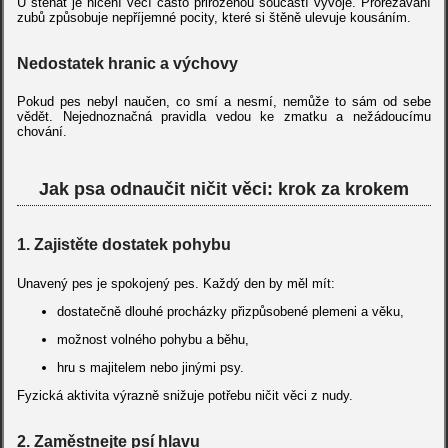
U štěňat je ničení věcí často přirozenou součástí vývoje. Prořezávání
zubů způsobuje nepříjemné pocity, které si štěně ulevuje kousáním.
Nedostatek hranic a výchovy
Pokud pes nebyl naučen, co smí a nesmí, nemůže to sám od sebe
vědět. Nejednoznačná pravidla vedou ke zmatku a nežádoucímu
chování.
Jak psa odnaučit ničit věci: krok za krokem
1. Zajistěte dostatek pohybu
Unavený pes je spokojený pes. Každý den by měl mít:
dostatečně dlouhé procházky přizpůsobené plemeni a věku,
možnost volného pohybu a běhu,
hru s majitelem nebo jinými psy.
Fyzická aktivita výrazně snižuje potřebu ničit věci z nudy.
2. Zaměstnejte psí hlavu