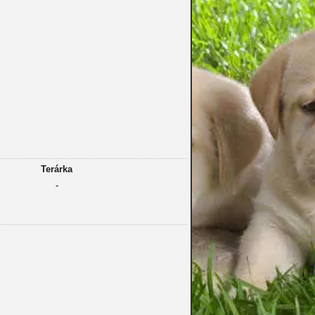
Terárka
-