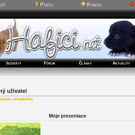
ičí
Ptáčci
Rybičky
Inzeráty
Fórum
Články
Aktuality
ý uživatel
ášeným uživatelům
Moje prezentace