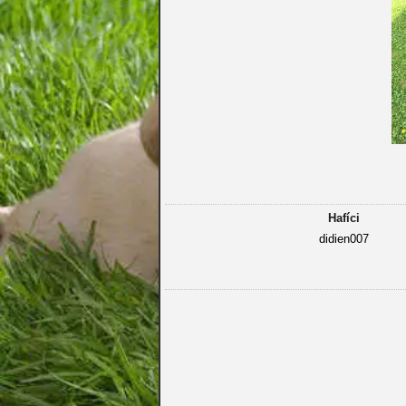
Hafíci
didien007