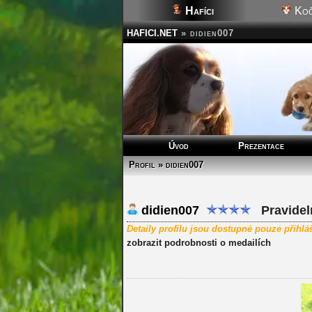
Hafíci
Koč
HAFICI.NET
»
didien007
Úvod
Prezentace
Profil » didien007
didien007
Pravideln
Detaily profilu jsou dostupné pouze přihl
zobrazit podrobnosti o medailích