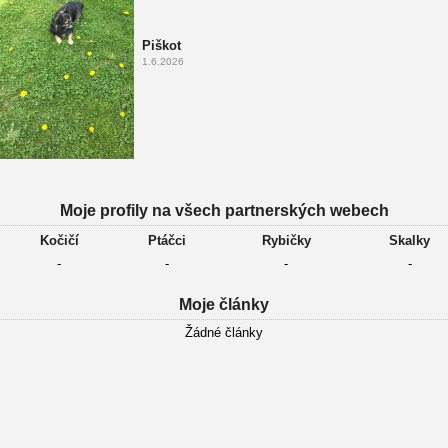
Piškot
1.6.2026
Moje profily na všech partnerských webech
Kočičí
Ptáčci
Rybičky
Skalky
-
-
-
-
Moje články
Žádné články