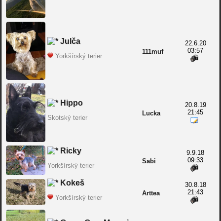
Julča
22.6.20
03:57
111muf
Yorkšírský terier
Hippo
20.8.19
21:45
Lucka
Skotský terier
Ricky
9.9.18
09:33
Sabi
Yorkšírský terier
Kokeš
30.8.18
21:43
Arttea
Yorkšírský terier