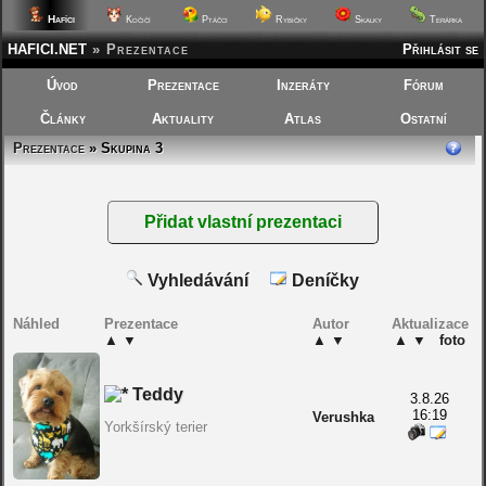
Hafíci
Kočičí
Ptáčci
Rybičky
Skalky
Terárka
HAFICI.NET
»
Prezentace
Přihlásit se
Úvod
Prezentace
Inzeráty
Fórum
Články
Aktuality
Atlas
Ostatní
Prezentace
» Skupina 3
Vyhledávání
Deníčky
Náhled
Prezentace
Autor
Aktualizace
▲
▼
▲
▼
▲
▼
foto
Teddy
3.8.26
16:19
Verushka
Yorkšírský terier