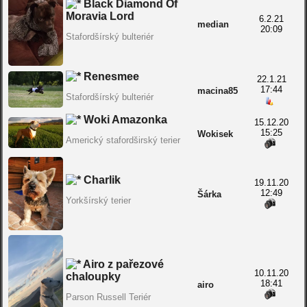
Black Diamond Of
Moravia Lord
6.2.21
median
20:09
Stafordšírský bulteriér
Renesmee
22.1.21
17:44
macina85
Stafordšírský bulteriér
Woki Amazonka
15.12.20
15:25
Wokisek
Americký stafordširský terier
Charlik
19.11.20
12:49
Šárka
Yorkšírský terier
Airo z pařezové
10.11.20
chaloupky
18:41
airo
Parson Russell Teriér