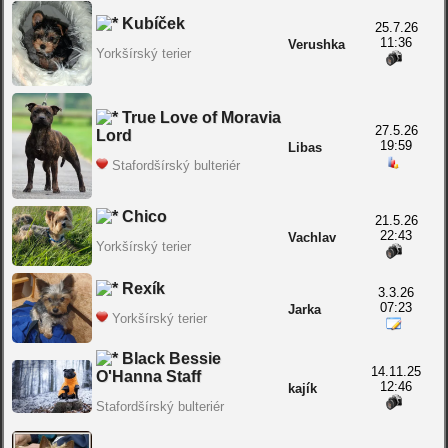
Kubíček
25.7.26
11:36
Verushka
Yorkšírský terier
True Love of Moravia
27.5.26
Lord
19:59
Libas
Stafordšírský bulteriér
Chico
21.5.26
22:43
Vachlav
Yorkšírský terier
Rexík
3.3.26
07:23
Jarka
Yorkšírský terier
Black Bessie
14.11.25
O'Hanna Staff
12:46
kajík
Stafordšírský bulteriér