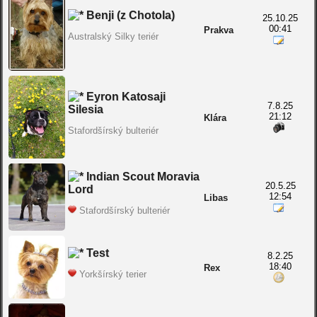
Benji (z Chotola)
25.10.25
00:41
Prakva
Australský Silky teriér
Eyron Katosaji
7.8.25
Silesia
21:12
Klára
Stafordšírský bulteriér
Indian Scout Moravia
20.5.25
Lord
12:54
Libas
Stafordšírský bulteriér
Test
8.2.25
18:40
Rex
Yorkšírský terier