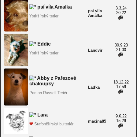
psí víla Amalka
3.3.24
psí víla
20:22
Amálka
Yorkšírský terier
Eddie
30.9.23
21:00
Landvir
Yorkšírský terier
Abby z Pařezové
18.12.22
chaloupky
17:59
Laďka
Parson Russell Teriér
Lara
9.6.22
15:29
macina85
Stafordšírský bulteriér