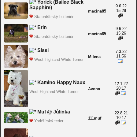
Yorick (Bailee Black
9.6.22
Sapphire)
15:28
macina85
Stafordšírský bulteriér
Erin
9.6.22
15:26
macina85
Stafordšírský bulteriér
Sissi
7.3.22
11:56
Milena
West Highland White Terrier
Kamino Happy Naux
12.1.22
20:17
Avona
West Highland White Terrier
Muf @ Jůlinka
22.8.21
10:17
111muf
Yorkšírský terier