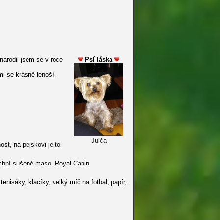
arodil jsem se v roce
Psí láska
mi se krásně lenoší.
Julča
st, na pejskovi je to
achní sušené maso. Royal Canin
nisáky, klacíky, velký míč na fotbal, papír,