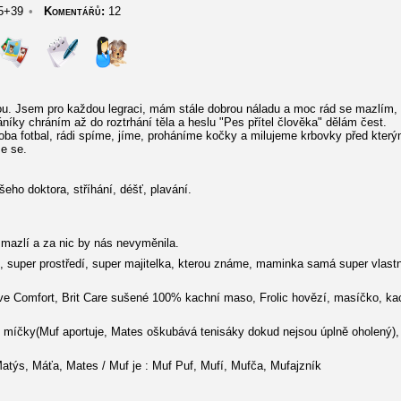
5+39
•
Komentářů:
12
. Jsem pro každou legraci, mám stále dobrou náladu a moc rád se mazlím, n
íky chráním až do roztrhání těla a heslu "Pes přítel člověka" dělám čest.
oba fotbal, rádi spíme, jíme, proháníme kočky a milujeme krbovky před který
e se.
ho doktora, stříhání, déšť, plavání.
mazlí a za nic by nás nevyměnila.
uper prostředí, super majitelka, kterou známe, maminka samá super vlastno
ve Comfort, Brit Care sušené 100% kachní maso, Frolic hovězí, masíčko, k
míčky(Muf aportuje, Mates oškubává tenisáky dokud nejsou úplně oholený), te
atýs, Máťa, Mates / Muf je : Muf Puf, Mufí, Mufča, Mufajzník