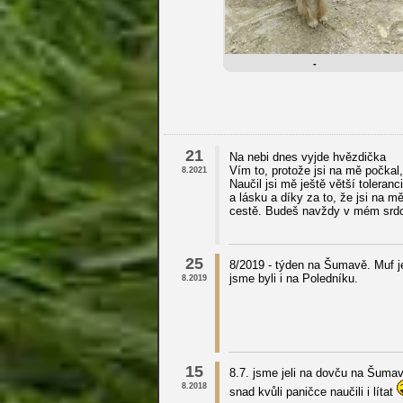
-
21
Na nebi dnes vyjde hvězdička
Vím to, protože jsi na mě počkal, 
8.2021
Naučil jsi mě ještě větší toleran
a lásku a díky za to, že jsi na 
cestě. Budeš navždy v mém srdc
25
8/2019 - týden na Šumavě. Muf je
jsme byli i na Poledníku.
8.2019
15
8.7. jsme jeli na dovču na Šumav
8.2018
snad kvůli paničce naučili i lítat