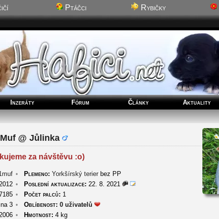
ičí
Ptáčci
Rybičky
Inzeráty
Fórum
Články
Aktuality
Muf @ Jůlinka
kujeme za návštěvu :o)
1muf
•
Plemeno:
Yorkšírský terier
bez PP
 2012
•
Poslední aktualizace:
22. 8. 2021
7185
•
Počet palců:
1
na 3
•
Oblíbenost:
0 uživatelů
 2006
•
Hmotnost:
4 kg