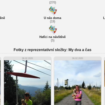
(270)
těně
U nás doma
L
(19)
Hafíci na návštěvě
(5)
Fotky z reprezentativní složky: My dva a čas
06.02.2020
06.02.2020