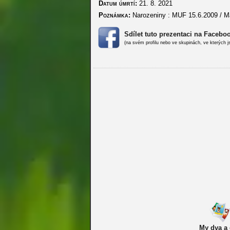
Datum úmrtí:
21. 8. 2021
Poznámka:
Narozeniny : MUF 15.6.2009 / Ma
Sdílet tuto prezentaci na Facebo
(na svém profilu nebo ve skupinách, ve kterých j
My dva a 