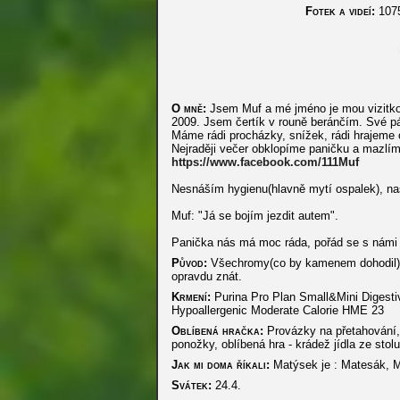
Fotek a videí:
107
O mně:
Jsem Muf a mé jméno je mou vizitkou
2009. Jsem čertík v rouně beránčím. Své pán
Máme rádi procházky, snížek, rádi hrajeme 
Nejraději večer obklopíme paničku a mazlím
https://www.facebook.com/111Muf
Nesnáším hygienu(hlavně mytí ospalek), naše
Muf: "Já se bojím jezdit autem".
Panička nás má moc ráda, pořád se s námi 
Původ:
Všechromy(co by kamenem dohodil), s
opravdu znát.
Krmení:
Purina Pro Plan Small&Mini Digesti
Hypoallergenic Moderate Calorie HME 23
Oblíbená hračka:
Provázky na přetahování, 
ponožky, oblíbená hra - krádež jídla ze stolu
Jak mi doma říkali:
Matýsek je : Matesák, M
Svátek:
24.4.