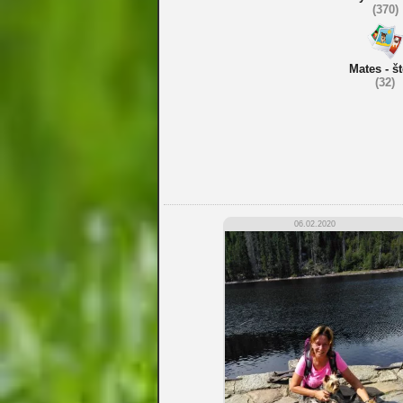
(370)
Mates - š
(32)
06.02.2020