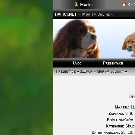
Hafíci
Koč
HAFICI.NET
»
Muf @ Jůlinka
Úvod
Prezentace
Prezentace
»
111muf
»
Muf @ Jůlinka
»
Dě
Majitel:
11
Zapsáno:
9. 9.
Počet návštěv:
Kategorie:
Skupi
Datum narození:
23. 10.