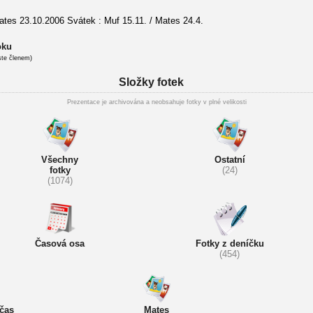
tes 23.10.2006 Svátek : Muf 15.11. / Mates 24.4.
oku
ste členem)
Složky fotek
Prezentace je archivována a neobsahuje fotky v plné velikosti
Všechny
Ostatní
fotky
(24)
(1074)
Časová osa
Fotky z deníčku
(454)
čas
Mates