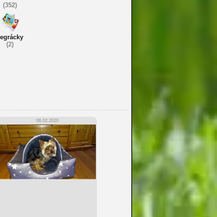
(352)
egrácky
(2)
06.02.2020