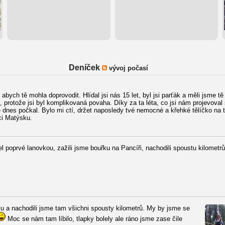
Deníček
vývoj počasí
abych tě mohla doprovodit. Hlídal jsi nás 15 let, byl jsi parťák a měli jsme tě
ci, protože jsi byl komplikovaná povaha. Díky za ta léta, co jsi nám projevoval
mě dnes počkal. Bylo mi ctí, držet naposledy tvé nemocné a křehké tělíčko na 
i Matýsku.
l poprvé lanovkou, zažili jsme bouřku na Pancíři, nachodili spoustu kilometr
u a nachodili jsme tam všichni spousty kilometrů. My by jsme se
Moc se nám tam líbilo, tlapky bolely ale ráno jsme zase čile