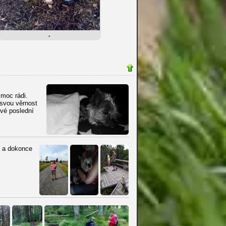
-
 moc rádi.
 svou věrnost
tvé poslední
ů a dokonce