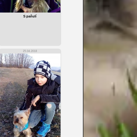
S paňulí
25.04.2018