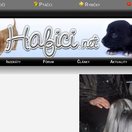
ičí
Ptáčci
Rybičky
Inzeráty
Fórum
Články
Aktuality