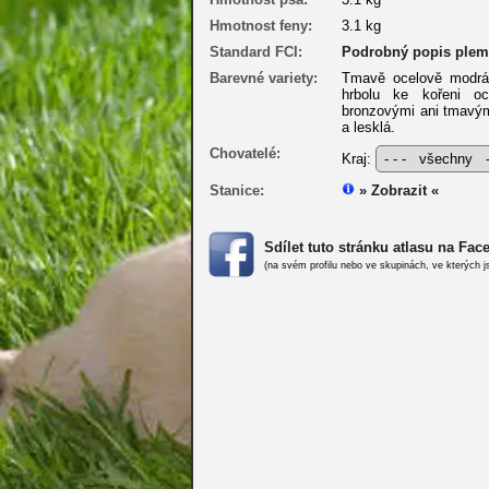
Hmotnost feny:
3.1 kg
Standard FCI:
Podrobný popis ple
Barevné variety:
Tmavě ocelově modrá (
hrbolu ke kořeni o
bronzovými ani tmavými
a lesklá.
Chovatelé:
Kraj:
Stanice:
» Zobrazit «
Sdílet tuto stránku atlasu na Fa
(na svém profilu nebo ve skupinách, ve kterých j