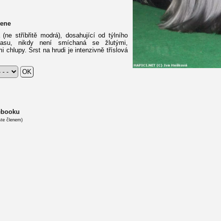
mene
ne stříbřitě modrá), dosahující od týlního
casu, nikdy není smíchaná se žlutými,
 chlupy. Srst na hrudi je intenzivně tříslová
cebooku
ste členem)