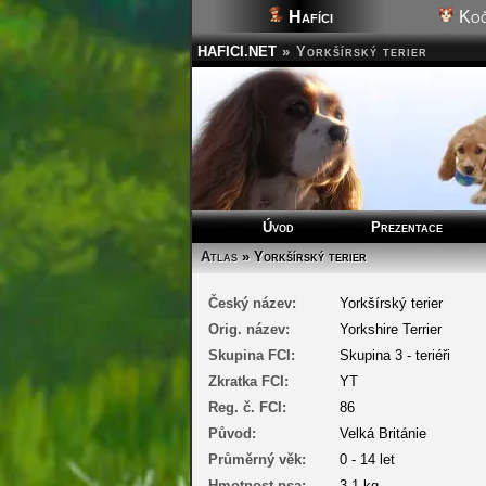
Hafíci
Koč
HAFICI.NET
»
Yorkšírský terier
Úvod
Prezentace
Atlas
» Yorkšírský terier
Český název:
Yorkšírský terier
Orig. název:
Yorkshire Terrier
Skupina FCI:
Skupina 3 - teriéři
Zkratka FCI:
YT
Reg. č. FCI:
86
Původ:
Velká Británie
Průměrný věk:
0 - 14 let
Hmotnost psa:
3.1 kg