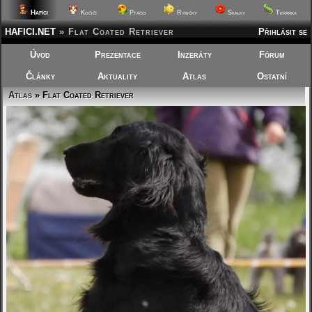
Hafíci
Kočičí
Ptáčci
Rybičky
Skalky
Terárka
HAFICI.NET
»
Flat Coated Retriever
Přihlásit se
Úvod
Prezentace
Inzeráty
Fórum
Články
Aktuality
Atlas
Ostatní
Atlas
» Flat Coated Retriever