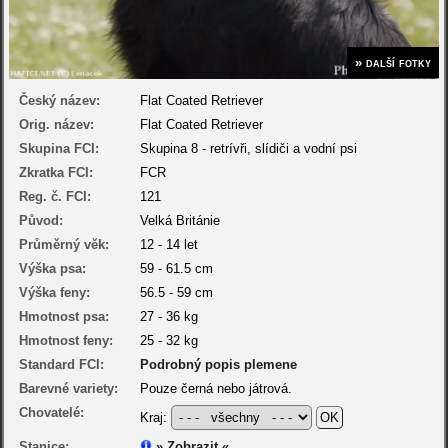
» další fotky
Český název:
Flat Coated Retriever
Orig. název:
Flat Coated Retriever
Skupina FCI:
Skupina 8 - retrívři, slídiči a vodní psi
Zkratka FCI:
FCR
Reg. č. FCI:
121
Původ:
Velká Británie
Průměrný věk:
12 - 14 let
Výška psa:
59 - 61.5 cm
Výška feny:
56.5 - 59 cm
Hmotnost psa:
27 - 36 kg
Hmotnost feny:
25 - 32 kg
Standard FCI:
Podrobný popis plemene
Barevné variety:
Pouze černá nebo játrová.
Chovatelé:
Kraj:
Stanice:
» Zobrazit «