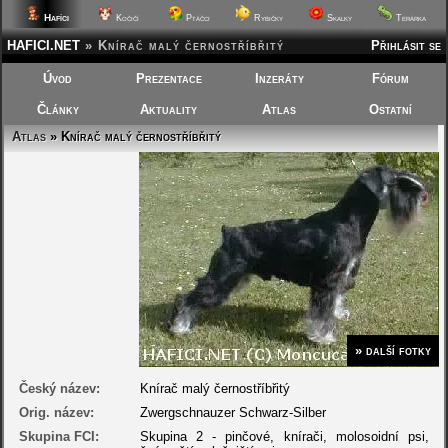
Hafíci
Kočičí
Ptáčci
Rybičky
Skalky
Terárka
HAFICI.NET
»
Knírač malý černostříbřitý
Přihlásit se
Úvod
Prezentace
Inzeráty
Fórum
Články
Aktuality
Atlas
Ostatní
Atlas
» Knírač malý černostříbřitý
» další fotky
Český název:
Knírač malý černostříbřitý
Orig. název:
Zwergschnauzer Schwarz-Silber
Skupina FCI:
Skupina 2 - pinčové, knírači, molosoidní psi,