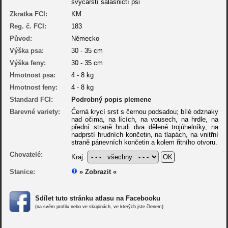
švýcarští salašničtí psi
Zkratka FCI:
KM
Reg. č. FCI:
183
Původ:
Německo
Výška psa:
30 - 35 cm
Výška feny:
30 - 35 cm
Hmotnost psa:
4 - 8 kg
Hmotnost feny:
4 - 8 kg
Standard FCI:
Podrobný popis plemene
Barevné variety:
Černá krycí srst s černou podsadou; bílé odznaky
nad očima, na lících, na vousech, na hrdle, na
přední straně hrudi dva dělené trojúhelníky, na
nadprstí hrudních končetin, na tlapách, na vnitřní
straně pánevních končetin a kolem řitního otvoru.
Chovatelé:
Kraj:
Stanice:
» Zobrazit «
Sdílet tuto stránku atlasu na Facebooku
(na svém profilu nebo ve skupinách, ve kterých jste členem)