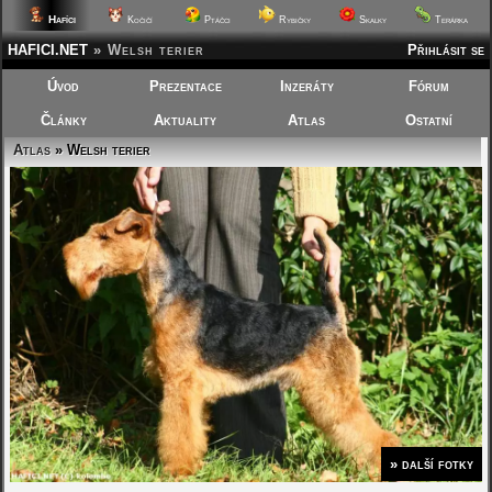
Hafíci
Kočičí
Ptáčci
Rybičky
Skalky
Terárka
HAFICI.NET
»
Welsh terier
Přihlásit se
Úvod
Prezentace
Inzeráty
Fórum
Články
Aktuality
Atlas
Ostatní
Atlas
» Welsh terier
» další fotky