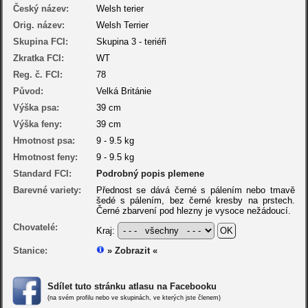
Český název:
Welsh terier
Orig. název:
Welsh Terrier
Skupina FCI:
Skupina 3 - teriéři
Zkratka FCI:
WT
Reg. č. FCI:
78
Původ:
Velká Británie
Výška psa:
39 cm
Výška feny:
39 cm
Hmotnost psa:
9 - 9.5 kg
Hmotnost feny:
9 - 9.5 kg
Standard FCI:
Podrobný popis plemene
Barevné variety:
Přednost se dává černé s pálením nebo tmavě
šedé s pálením, bez černé kresby na prstech.
Černé zbarvení pod hlezny je vysoce nežádoucí.
Chovatelé:
Kraj:
Stanice:
» Zobrazit «
Sdílet tuto stránku atlasu na Facebooku
(na svém profilu nebo ve skupinách, ve kterých jste členem)