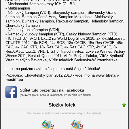
- Mezinárodní šampion krásy ICH (C.I.B.)
- Multišampion
- Německý šampion (VDH), Slovenský šampion, Slovenský Grand
šampion, Šampion Černé Hory, Šampion Makedonie, Moldavský
šampion, Bulharský šampion, Rakouský šampion, Holandský šampion,
Chorvatský šampion
- Německý junioršampion (VDH)
- Německý klubový šampion (KTR), Český klubový šampion (KTD)
- ICH (C.I.B.), 9xCH, Exc.2 na World Dog Show 2010, 2x Kvalifikace na
CRUFTS 2012, 16x BOB, 24x BOS, 18x CACIB, 15x Res.CACIB, 45x
CAC, 4x CAC KTR, 18x Res.CAC, 4x Res.CAC KTR, 4x CAJC, 3x
Res.CAJC, Exc.1, VN1, BISJ 3, Národní vítěz, Lokerse Winner, Victory
Winner 2011, Best of Queen 2011, Vítěz Porýní-Falcka, Vítěz Bydhošť,
Vítěz mladých Bavorska, Vítěz mladých Badenska-Württemberska
Letos na podzim navíc plánujeme s naší Angie štěňátka!
Poznámka:
Chovatelský plán 2012/2013 - více info na
www.tibetan-
mastiff.eu
Sdílet tuto prezentaci na Facebooku
(na svém profilu nebo ve skupinách, ve kterých jste členem)
Složky fotek
Prezentace je archivována a neobsahuje fotky v plné velikosti