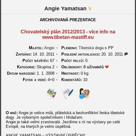
Angie Yamatsan
ARCHIVOVANÁ PREZENTACE
Chovatelský plán 2012/2013 - více info na
www.tibetan-mastiff.eu
Majitel:
Angie
•
Plemeno:
Tibetská doga
s PP
Zapsáno:
14. 10. 2011
•
Poslední aktualizace:
20. 10. 2011
Počet návštěv:
67
•
Počet palců:
0
Kategorie:
Skupina 2
•
Oblíbenost:
0 uživatelů
Datum narození:
1. 1. 2008
•
Hmotnost:
0 kg
Fotek a videí:
4+0
•
Komentářů:
10
O mně:
Angie je velice milá, přátelská a bezkonfliktní fenka tibetské
dogy. Je výborným společníkem i hlídačem.
Angie je také velmi zcestovalá. Jezdíme s ní na výstavy po celé
Evropě, na kterých je velmi úspěšná.
ANGIE YAMATSAN – VÝSTAVNÍ ÚSPĚCHY: