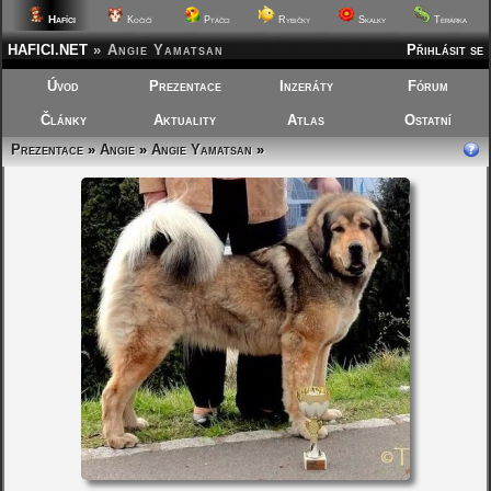
Hafíci
Kočičí
Ptáčci
Rybičky
Skalky
Terárka
HAFICI.NET
»
Angie Yamatsan
Přihlásit se
Úvod
Prezentace
Inzeráty
Fórum
Články
Aktuality
Atlas
Ostatní
Prezentace
»
Angie
»
Angie Yamatsan
»