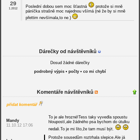
29
Poslední dobou sem moc šťastná
protože si mně
1.2012
páníčka strašně moc najednou všímá (né že by si mně
přettim nevšímala,to ne.)
Dárečky od návštěvníků
Dosud žádné dárečky
podrobný výpis
•
počty
•
co mi chybí
Komentáře návštěvníků
přidat komentář
To je ale hrozné!Tess taky vyvedla spoustu
Mandy
hloupostí,ale žádného psa bychom do útulku
11.10.12 17:06
nedali.To je mi líto,že tam musí být.
Protože sousedům roztrhala slepice.Ale já