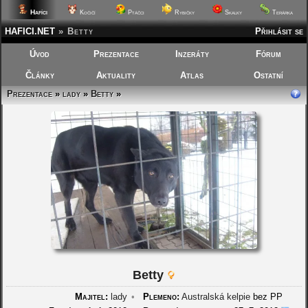
Hafíci
Kočičí
Ptáčci
Rybičky
Skalky
Terárka
HAFICI.NET
»
Betty
Přihlásit se
Úvod
Prezentace
Inzeráty
Fórum
Články
Aktuality
Atlas
Ostatní
Prezentace
»
lady
»
Betty
»
Betty
Majitel:
lady
•
Plemeno:
Australská kelpie
bez PP