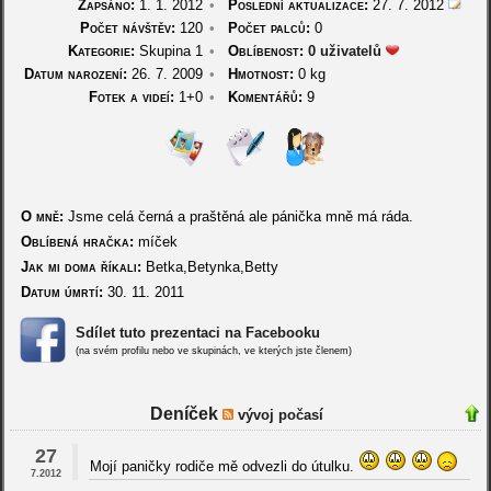
Zapsáno:
1. 1. 2012
•
Poslední aktualizace:
27. 7. 2012
Počet návštěv:
120
•
Počet palců:
0
Kategorie:
Skupina 1
•
Oblíbenost:
0 uživatelů
Datum narození:
26. 7. 2009
•
Hmotnost:
0 kg
Fotek a videí:
1+0
•
Komentářů:
9
O mně:
Jsme celá černá a praštěná ale pánička mně má ráda.
Oblíbená hračka:
míček
Jak mi doma říkali:
Betka,Betynka,Betty
Datum úmrtí:
30. 11. 2011
Sdílet tuto prezentaci na Facebooku
(na svém profilu nebo ve skupinách, ve kterých jste členem)
Deníček
vývoj počasí
27
Mojí paničky rodiče mě odvezli do útulku.
7.2012