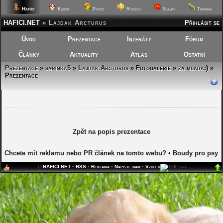
Hafíci
Kočičí
Ptáčci
Rybičky
Skalky
Terárka
HAFICI.NET
»
Lajdak Arcturus
Přihlásit se
Úvod
Prezentace
Inzeráty
Fórum
Články
Aktuality
Atlas
Ostatní
Prezentace
»
sarinka5
»
Lajdak Arcturus
»
Fotogalerie » za mlada:) »
Prezentace
Zpět na popis prezentace
Chcete mít reklamu nebo PR článek na tomto webu?
•
Boudy pro psy
©
HAFICI.NET
•
RSS
•
Reklama
•
Napište nám
•
Vzhled