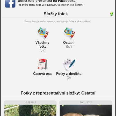
Sdílet tuto prezentaci na Facebooku
(na svém profilu nebo ve skupinách, ve kterých jste členem)
Složky fotek
Prezentace je archivována a neobsahuje fotky v plné velikosti
Všechny
Ostatní
fotky
(57)
(57)
Časová osa
Fotky z deníčku
(0)
Fotky z reprezentativní složky: Ostatní
10.11.2012
10.11.2012