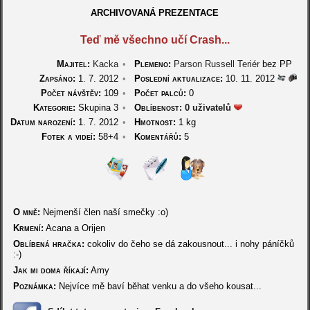
ARCHIVOVANÁ PREZENTACE
Teď mě všechno učí Crash...
Majitel:
Kacka
•
Plemeno:
Parson Russell Teriér
bez PP
Zapsáno:
1. 7. 2012
•
Poslední aktualizace:
10. 11. 2012
Počet návštěv:
109
•
Počet palců:
0
Kategorie:
Skupina 3
•
Oblíbenost:
0 uživatelů
Datum narození:
1. 7. 2012
•
Hmotnost:
1 kg
Fotek a videí:
58+4
•
Komentářů:
5
O mně:
Nejmenší člen naší smečky :o)
Krmení:
Acana a Orijen
Oblíbená hračka:
cokoliv do čeho se dá zakousnout... i nohy páníčků
:-)
Jak mi doma říkají:
Amy
Poznámka:
Nejvíce mě baví běhat venku a do všeho kousat...