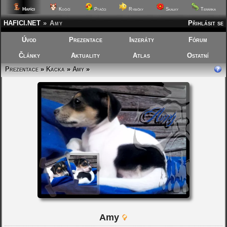
Hafíci
Kočičí
Ptáčci
Rybičky
Skalky
Terárka
HAFICI.NET
»
Amy
Přihlásit se
Úvod
Prezentace
Inzeráty
Fórum
Články
Aktuality
Atlas
Ostatní
Prezentace
»
Kacka
»
Amy
»
Amy