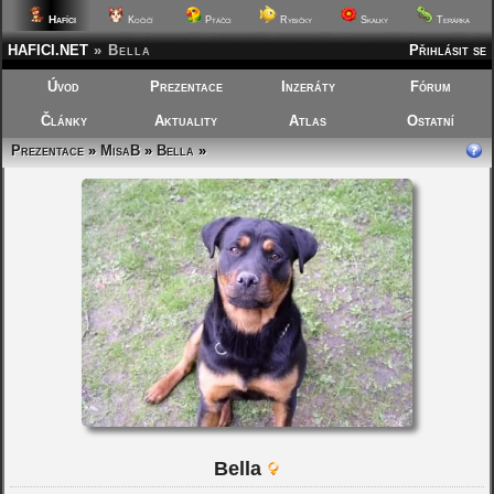
Hafíci
Kočičí
Ptáčci
Rybičky
Skalky
Terárka
HAFICI.NET
»
Bella
Přihlásit se
Úvod
Prezentace
Inzeráty
Fórum
Články
Aktuality
Atlas
Ostatní
Prezentace
»
MisaB
»
Bella
»
Bella