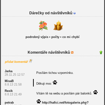
Dárečky od návštěvníků
podrobný výpis
•
počty
•
co mi chybí
Komentáře návštěvníků
přidat komentář
Jarka
Posílám tichou vzpomínku.
28.11.25 12:57
MisaB
Děkuji moc
8.8.13 21:58
Rexik
Vítám tě na webu a posílám pár balonků.
8.8.13 21:49
petrab
http://hafici.net/fotogalerie.php?