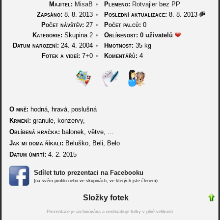
Majitel:
MisaB
•
Plemeno:
Rotvajler
bez PP
Zapsáno:
8. 8. 2013
•
Poslední aktualizace:
8. 8. 2013
Počet návštěv:
27
•
Počet palců:
0
Kategorie:
Skupina 2
•
Oblíbenost:
0 uživatelů
Datum narození:
24. 4. 2004
•
Hmotnost:
35 kg
Fotek a videí:
7+0
•
Komentářů:
4
O mně:
hodná, hravá, poslušná
Krmení:
granule, konzervy,
Oblíbená hračka:
balonek, větve, ...
Jak mi doma říkali:
Beluško, Beli, Belo
Datum úmrtí:
4. 2. 2015
Sdílet tuto prezentaci na Facebooku
(na svém profilu nebo ve skupinách, ve kterých jste členem)
Složky fotek
Prezentace je archivována a neobsahuje fotky v plné velikosti