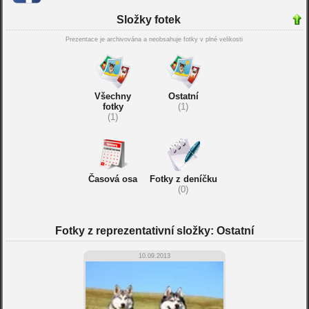
Složky fotek
Prezentace je archivována a neobsahuje fotky v plné velikosti
Všechny
Ostatní
fotky
(1)
(1)
Časová osa
Fotky z deníčku
(0)
Fotky z reprezentativní složky: Ostatní
10.09.2013