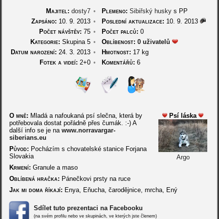
Majitel:
dosty7
•
Plemeno:
Sibiřský husky
s PP
Zapsáno:
10. 9. 2013
•
Poslední aktualizace:
10. 9. 2013
Počet návštěv:
75
•
Počet palců:
0
Kategorie:
Skupina 5
•
Oblíbenost:
0 uživatelů
Datum narození:
24. 3. 2013
•
Hmotnost:
17 kg
Fotek a videí:
2+0
•
Komentářů:
6
O mně:
Mladá a nafoukaná psí slečna, která by
Psí láska
potřebovala dostat pořádně přes čumák. :-) A
další info se je na
www.norravargar-
siberians.eu
Původ:
Pocházím s chovatelské stanice Forjana
Slovakia
Argo
Krmení:
Granule a maso
Oblíbená hračka:
Pánečkovi prsty na ruce
Jak mi doma říkají:
Enya, Eňucha, čarodějnice, mrcha, Ený
Sdílet tuto prezentaci na Facebooku
(na svém profilu nebo ve skupinách, ve kterých jste členem)