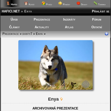
Hafíci
Kočičí
Ptáčci
Rybičky
Skalky
Terárka
HAFICI.NET
»
Enya
Přihlásit se
Úvod
Prezentace
Inzeráty
Fórum
Články
Aktuality
Atlas
Ostatní
Prezentace
»
dosty7
»
Enya
»
Enya
ARCHIVOVANÁ PREZENTACE