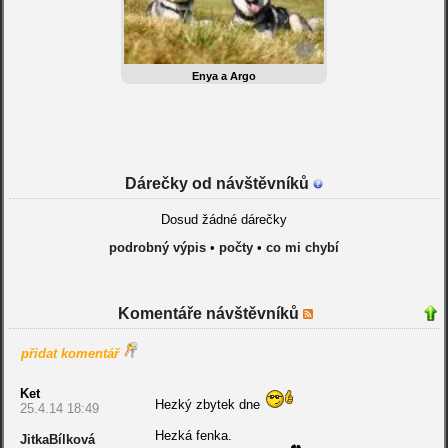
Enya a Argo
Dárečky od návštěvníků
Dosud žádné dárečky
podrobný výpis
•
počty
•
co mi chybí
Komentáře návštěvníků
přidat komentář
Ket
Hezký zbytek dne
25.4.14 18:49
Hezká fenka.
JitkaBílková