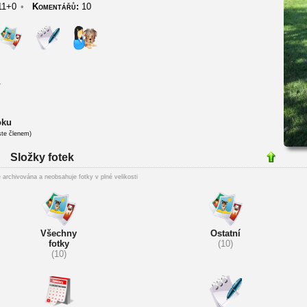
1+0
•
Komentářů:
10
.
oku
ste členem)
Složky fotek
 archivována a neobsahuje fotky v plné velikosti
Všechny
Ostatní
fotky
(10)
(10)