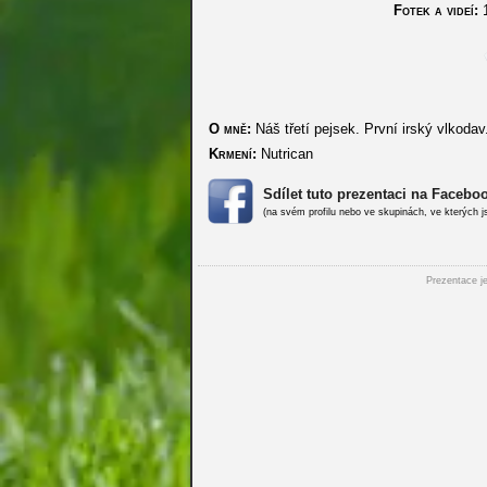
Fotek a videí:
1
O mně:
Náš třetí pejsek. První irský vlkodav
Krmení:
Nutrican
Sdílet tuto prezentaci na Facebo
(na svém profilu nebo ve skupinách, ve kterých j
Prezentace je