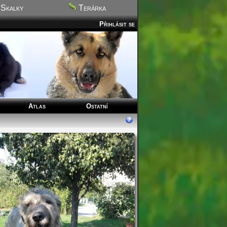
Skalky
Terárka
Přihlásit se
Atlas
Ostatní