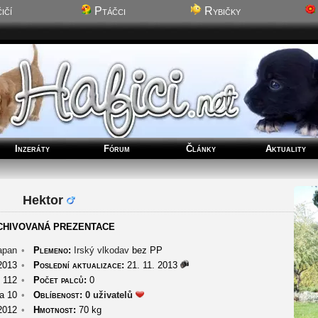
ičí
Ptáčci
Rybičky
Inzeráty
Fórum
Články
Aktuality
Hektor
CHIVOVANÁ PREZENTACE
apan
•
Plemeno:
Irský vlkodav
bez PP
2013
•
Poslední aktualizace:
21. 11. 2013
112
•
Počet palců:
0
a 10
•
Oblíbenost:
0 uživatelů
2012
•
Hmotnost:
70 kg