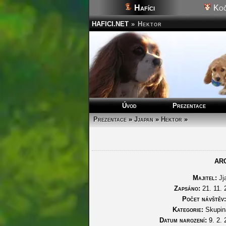
Hafíci
Koč
HAFICI.NET
»
Hektor
Úvod
Prezentace
Prezentace
»
Jjapan
»
Hektor
»
AR
Majitel:
Jj
Zapsáno:
21. 11. 
Počet návštěv:
Kategorie:
Skupin
Datum narození:
9. 2. 