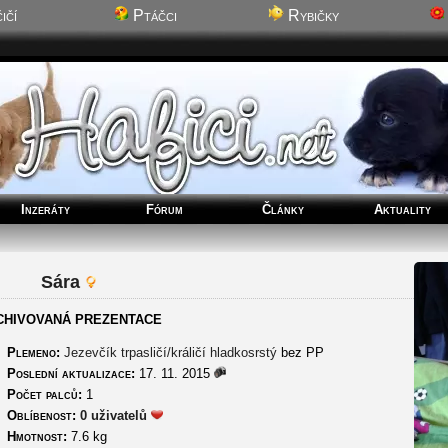
ičí
Ptáčci
Rybičky
Inzeráty
Fórum
Články
Aktuality
Sára
CHIVOVANÁ PREZENTACE
Plemeno:
Jezevčík trpasličí/králičí hladkosrstý
bez PP
Poslední aktualizace:
17. 11. 2015
Počet palců:
1
Oblíbenost:
0 uživatelů
Hmotnost:
7.6 kg