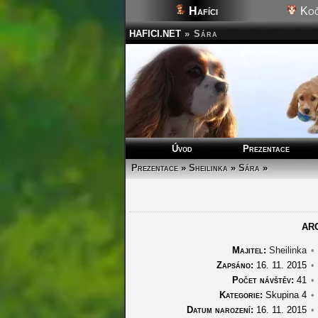
Hafíci
Koč
HAFICI.NET
»
Sára
Úvod
Prezentace
Prezentace
»
Sheilinka
»
Sára
»
AR
Majitel:
Sheilinka
•
Zapsáno:
16. 11. 2015
•
Počet návštěv:
41
•
Kategorie:
Skupina 4
•
Datum narození:
16. 11. 2015
•