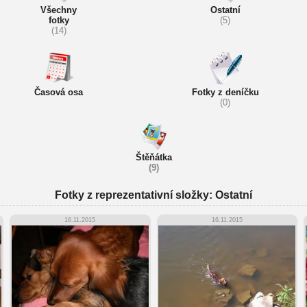
Všechny
Ostatní
fotky
(5)
(14)
Časová osa
Fotky z deníčku
(0)
Štěňátka
(9)
Fotky z reprezentativní složky: Ostatní
16.11.2015
16.11.2015