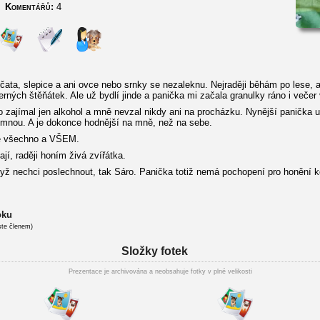
Komentářů:
4
ata, slepice a ani ovce nebo srnky se nezaleknu. Nejraději běhám po lese, 
herných štěňátek. Ale už bydlí jinde a panička mi začala granulky ráno i večer 
 zajímal jen alkohol a mně nevzal nikdy ani na procházku. Nynější panička u
e mnou. A je dokonce hodnější na mně, než na sebe.
ě všechno a VŠEM.
, raději honím živá zvířátka.
dyž nechci poslechnout, tak Sáro. Panička totiž nemá pochopení pro honění 
oku
ste členem)
Složky fotek
Prezentace je archivována a neobsahuje fotky v plné velikosti