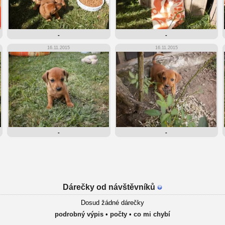
-
-
16.11.2015
16.11.2015
-
-
Dárečky od návštěvníků
Dosud žádné dárečky
podrobný výpis
•
počty
•
co mi chybí