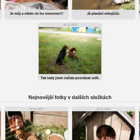
Je můj a nikdo mi ho nevezme!!!
Já plavání milujůůů.
16.11.2015
Tak tady jsem začala poznávat svět.
Nejnovější fotky v dalších složkách
16.11.2015
16.11.2015