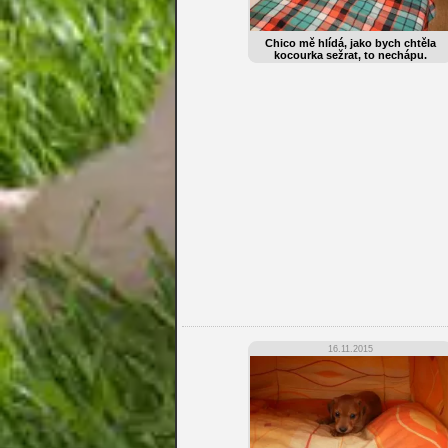
Chico mě hlídá, jako bych chtěla
kocourka sežrat, to nechápu.
16.11.2015