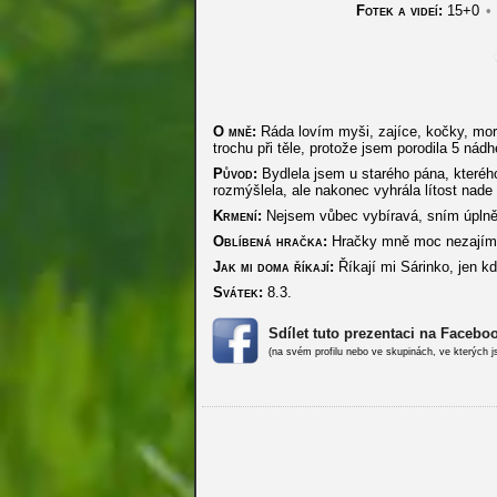
Fotek a videí:
15+0
•
O mně:
Ráda lovím myši, zajíce, kočky, morč
trochu při těle, protože jsem porodila 5 nád
Původ:
Bydlela jsem u starého pána, kterého
rozmýšlela, ale nakonec vyhrála lítost nad
Krmení:
Nejsem vůbec vybíravá, sním úpln
Oblíbená hračka:
Hračky mně moc nezajímají
Jak mi doma říkají:
Říkají mi Sárinko, jen k
Svátek:
8.3.
Sdílet tuto prezentaci na Facebo
(na svém profilu nebo ve skupinách, ve kterých j