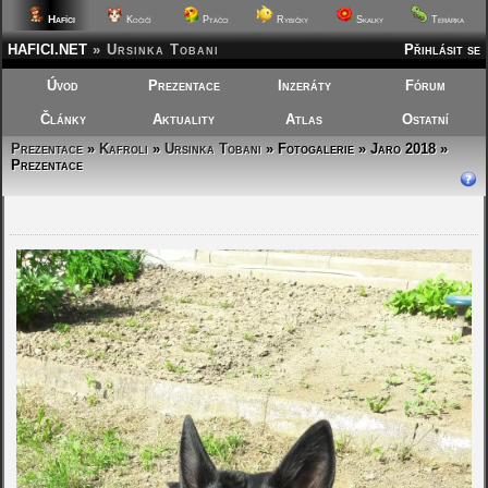
Hafíci
Kočičí
Ptáčci
Rybičky
Skalky
Terárka
HAFICI.NET
»
Ursinka Tobani
Přihlásit se
Úvod
Prezentace
Inzeráty
Fórum
Články
Aktuality
Atlas
Ostatní
Prezentace
»
Kafroli
»
Ursinka Tobani
»
Fotogalerie » Jaro 2018 »
Prezentace