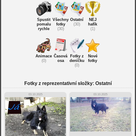
Spustit
Všechny
Ostatní
NEJ
pomalu
fotky
(30)
hafík
rychle
(30)
(1)
Animace
Časová
Fotky z
Nové
(0)
osa
deníčku
fotky
(0)
Fotky z reprezentativní složky: Ostatní
03.10.2025
03.10.2025