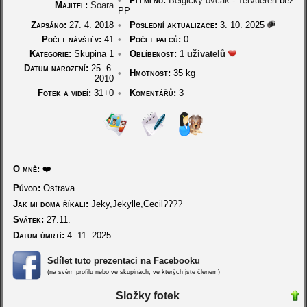
•
Plemeno:
Belgický ovčák - Tervueren
bez
Majitel:
Soara
PP
Zapsáno:
27. 4. 2018
•
Poslední aktualizace:
3. 10. 2025
Počet návštěv:
41
•
Počet palců:
0
Kategorie:
Skupina 1
•
Oblíbenost:
1 uživatelů
Datum narození:
25. 6.
•
Hmotnost:
35 kg
2010
Fotek a videí:
31+0
•
Komentářů:
3
O mně:
❤️
Původ:
Ostrava
Jak mi doma říkali:
Jeky,Jekylle,Cecil????
Svátek:
27.11.
Datum úmrtí:
4. 11. 2025
Sdílet tuto prezentaci na Facebooku
(na svém profilu nebo ve skupinách, ve kterých jste členem)
Složky fotek