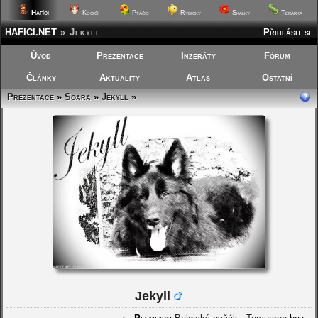
Hafíci
Kočičí
Ptáčci
Rybičky
Skalky
Terárka
HAFICI.NET
»
Jekyll
Přihlásit se
Úvod
Prezentace
Inzeráty
Fórum
Články
Aktuality
Atlas
Ostatní
Prezentace
»
Soara
»
Jekyll
»
Jekyll