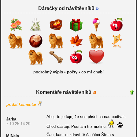
Dárečky od návštěvníků
podrobný výpis
•
počty
•
co mi chybí
Komentáře návštěvníků
přidat komentář
Ahoj, to je fajn, že ses přišel na nás podívat.
Jarka
7.10.25 14:29
Choď častěji. Posílám ti zmrzlinu.
Čau, kámo - zdraví tě čauáčci Šíma s
MíNela