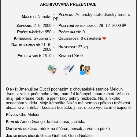
ARCHIVOVANÁ PREZENTACE
•
Plemeno:
Americký stafordširský terier
s
Majitel:
NImako
PP
Zapsáno:
2. 8. 2009
•
Poslední aktualizace:
29. 12. 2009
Počet návštěv:
950
•
Počet palců:
0
Kategorie:
Skupina 3
•
Oblíbenost:
0 uživatelů
Datum narození:
21. 6.
•
Hmotnost:
27 kg
2009
Fotek a videí:
26+0
•
Komentářů:
0
O mně:
Jmenuji se Gucci pocházím z chovatelské stanice Meloun.
Jsem z velmi početného vrhu, mám 14 krásných sourozenců. Všichni
říkají jak krásně rostu, a jsem taky pěkný nezbeda. Nic a nikoho
nenechám v klidu. Moje kámoška Nikča má semnou pěknou trpělivost,
občas si z ní dělám kousací kostičku:)jinak s polu vycházíme báječně.
Původ:
Chs.Meloun
Krmení:
Arden Grange, kuřecí maso, jablíčka
Oblíbená hračka:
míček na šňůrce,tenisák,a vše co píská
Jak mi doma říkají:
Gucci,Gučínek.Gugu,Gučáles