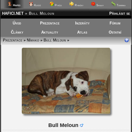
Hafíci
Kočičí
Ptáčci
Rybičky
Skalky
Terárka
HAFICI.NET
»
Bull Meloun
Přihlásit se
Úvod
Prezentace
Inzeráty
Fórum
Články
Aktuality
Atlas
Ostatní
Prezentace
»
NImako
»
Bull Meloun
»
Bull Meloun