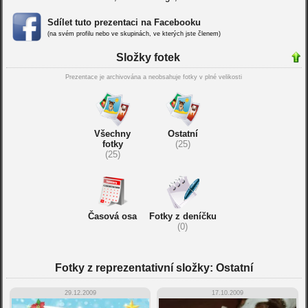
Sdílet tuto prezentaci na Facebooku
(na svém profilu nebo ve skupinách, ve kterých jste členem)
Složky fotek
Prezentace je archivována a neobsahuje fotky v plné velikosti
Všechny
Ostatní
fotky
(25)
(25)
Časová osa
Fotky z deníčku
(0)
Fotky z reprezentativní složky: Ostatní
29.12.2009
17.10.2009