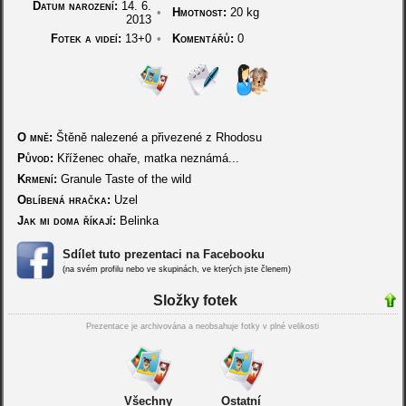
Datum narození:
14. 6.
•
Hmotnost:
20 kg
2013
Fotek a videí:
13+0
•
Komentářů:
0
O mně:
Štěně nalezené a přivezené z Rhodosu
Původ:
Kříženec ohaře, matka neznámá...
Krmení:
Granule Taste of the wild
Oblíbená hračka:
Uzel
Jak mi doma říkají:
Belinka
Sdílet tuto prezentaci na Facebooku
(na svém profilu nebo ve skupinách, ve kterých jste členem)
Složky fotek
Prezentace je archivována a neobsahuje fotky v plné velikosti
Všechny
Ostatní