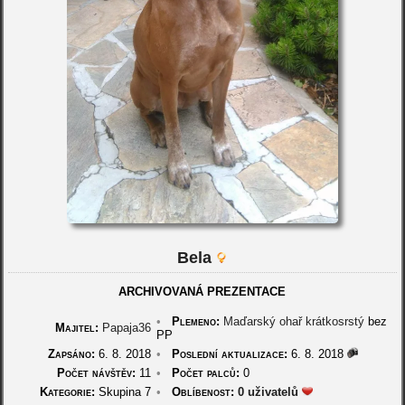
Bela
ARCHIVOVANÁ PREZENTACE
•
Plemeno:
Maďarský ohař krátkosrstý
bez
Majitel:
Papaja36
PP
Zapsáno:
6. 8. 2018
•
Poslední aktualizace:
6. 8. 2018
Počet návštěv:
11
•
Počet palců:
0
Kategorie:
Skupina 7
•
Oblíbenost:
0 uživatelů