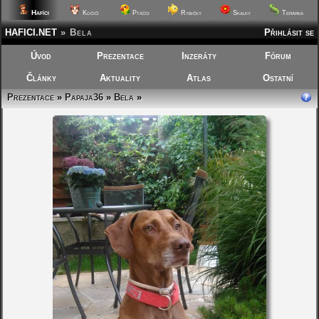
Hafíci
Kočičí
Ptáčci
Rybičky
Skalky
Terárka
HAFICI.NET
»
Bela
Přihlásit se
Úvod
Prezentace
Inzeráty
Fórum
Články
Aktuality
Atlas
Ostatní
Prezentace
»
Papaja36
»
Bela
»