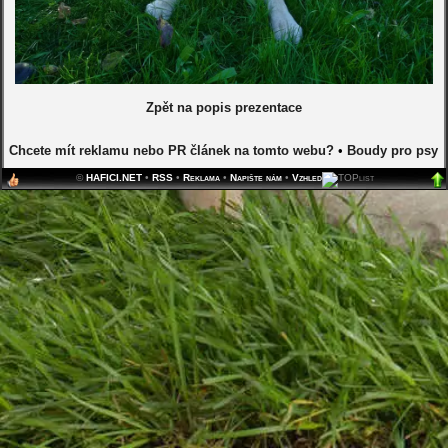
Zpět na popis prezentace
Chcete mít reklamu nebo PR článek na tomto webu?
•
Boudy pro psy
©
HAFICI.NET
•
RSS
•
Reklama
•
Napište nám
•
Vzhled