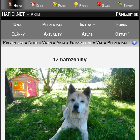
Hafíci
Kočičí
Ptáčci
Rybičky
Skalky
Terárka
HAFICI.NET
»
Akim
Přihlásit se
Úvod
Prezentace
Inzeráty
Fórum
Články
Aktuality
Atlas
Ostatní
Prezentace
»
NemesisVixen
»
Akim
»
Fotogalerie » Vše » Prezentace
12 narozeniny