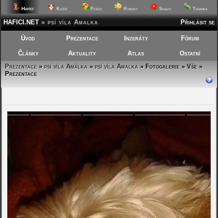
Hafíci
Kočičí
Ptáčci
Rybičky
Skalky
Terárka
HAFICI.NET
»
psí víla Amalka
Přihlásit se
Úvod
Prezentace
Inzeráty
Fórum
Články
Aktuality
Atlas
Ostatní
Prezentace
»
psí víla Amálka
»
psí víla Amalka
»
Fotogalerie » Vše »
Prezentace