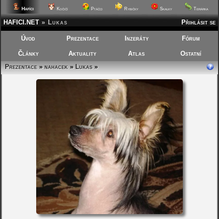
Hafíci
Kočičí
Ptáčci
Rybičky
Skalky
Terárka
HAFICI.NET
»
Lukas
Přihlásit se
Úvod
Prezentace
Inzeráty
Fórum
Články
Aktuality
Atlas
Ostatní
Prezentace
»
nahacek
»
Lukas
»