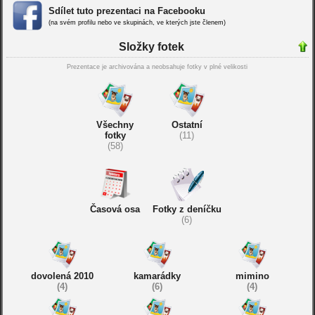
Sdílet tuto prezentaci na Facebooku
(na svém profilu nebo ve skupinách, ve kterých jste členem)
Složky fotek
Prezentace je archivována a neobsahuje fotky v plné velikosti
Všechny
Ostatní
fotky
(11)
(58)
Časová osa
Fotky z deníčku
(6)
dovolená 2010
kamarádky
mimino
(4)
(6)
(4)