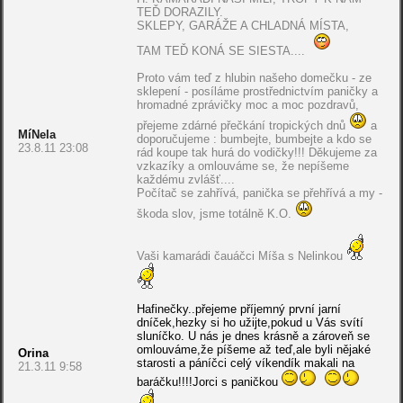
TEĎ DORAZILY.
SKLEPY, GARÁŽE A CHLADNÁ MÍSTA,
TAM TEĎ KONÁ SE SIESTA....
Proto vám teď z hlubin našeho domečku - ze
sklepení - posíláme prostřednictvím paničky a
hromadné zprávičky moc a moc pozdravů,
přejeme zdárné přečkání tropických dnů
a
MíNela
doporučujeme : bumbejte, bumbejte a kdo se
23.8.11 23:08
rád koupe tak hurá do vodičky!!! Děkujeme za
vzkazíky a omlouváme se, že nepíšeme
každému zvlášť....
Počítač se zahřívá, panička se přehřívá a my -
škoda slov, jsme totálně K.O.
Vaši kamarádi čauáčci Míša s Nelinkou
Hafinečky..přejeme příjemný první jarní
dníček,hezky si ho užijte,pokud u Vás svítí
sluníčko. U nás je dnes krásně a zároveň se
omlouváme,že píšeme až teď,ale byli nějaké
Orina
starosti a páníčci celý víkendík makali na
21.3.11 9:58
baráčku!!!!Jorci s paničkou