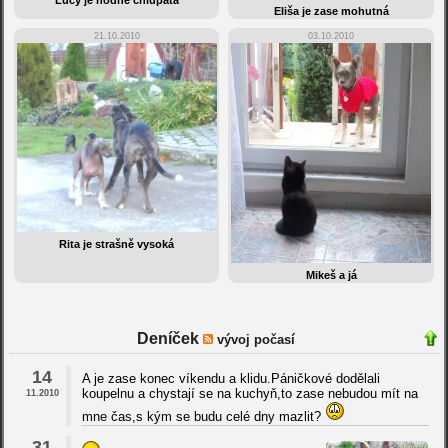
Eliša je zase mohutná
21.10.2010
03.10.2010
Rita je strašně vysoká
Mikeš a já
Deníček
vývoj počasí
14
A je zase konec víkendu a klidu.Páničkové dodělali
koupelnu a chystají se na kuchyň,to zase nebudou mít na
11.2010
mne čas,s kým se budu celé dny mazlit?
31