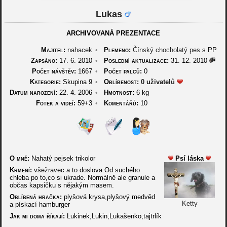
Lukas
ARCHIVOVANÁ PREZENTACE
Majitel:
nahacek
•
Plemeno:
Čínský chocholatý pes
s PP
Zapsáno:
17. 6. 2010
•
Poslední aktualizace:
31. 12. 2010
Počet návštěv:
1667
•
Počet palců:
0
Kategorie:
Skupina 9
•
Oblíbenost:
0 uživatelů
Datum narození:
22. 4. 2006
•
Hmotnost:
6 kg
Fotek a videí:
59+3
•
Komentářů:
10
O mně:
Nahatý pejsek trikolor
Psí láska
Krmení:
všežravec a to doslova.Od suchého
chleba po to,co si ukrade. Normálně ale granule a
občas kapsičku s nějakým masem.
Oblíbená hračka:
plyšová krysa,plyšový medvěd
Ketty
a pískací hamburger
Jak mi doma říkají:
Lukinek,Lukin,Lukašenko,tajtrlík