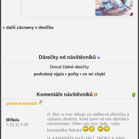
» další záznamy v deníčku
Dárečky od návštěvníků
Dosud žádné dárečky
podrobný výpis
•
počty
•
co mi chybí
Komentáře návštěvníků
přidat komentář
H: Moc a moc děkuju za nádherná přáníčka a
spoustu dárečků, které jsem od vás dostala k
MíNela
narozeninám. Mám vás moc ráda - vaše
5.10.11 0:06
kamarádka Nelinka
H: KAMARÁDI NAŠI MILÍ, TROPY K NÁM