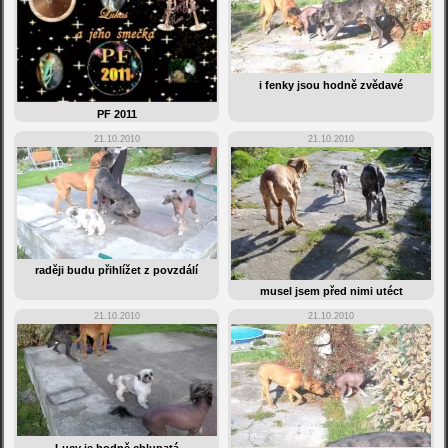
i fenky jsou hodně zvědavé
PF 2011
21.10.2010
21.10.2010
raději budu přihlížet z povzdálí
musel jsem před nimi utéct
21.10.2010
21.10.2010
Lucy je hodně chlupatá