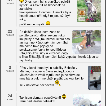
Dnes jsem byl s paničkou položit
10.2010
kytičku a zasvítit na hrobeček na
zahrádku
kokršpanělovi Bonnymu.Panička byla
hodně smutná!!I když to jsou už čtyři
roky,
pořát na něj myslí.
21
Po delším čase jsem zase na
portále,páničci dělali rekonstrukci
10.2010
koupelny a WC,tak neměli skoro čas
ani na mne.Pán,který nám pomáhal
má doma také pejsky,no
pejsky,samé fenky to jsou!!!!doga
Rita,shih-Tzu Lucy a kříženec dogy
s filou Eliša.Zjistil jsem,že i když vypadají hrozivě,jsou to
fajn holky.
3
Přes víkend jsme byli u babičky Bobeše v
Místku,má nového člena rodiny,kocoura
10.2010
Mikeše!Je to větší tajtrlík než já,nejdříve se
mne bál a pak mne chtěl praštit packou!Takhle
se k návštěvě nechová!!!
24
Tak jsem doma a odpočívám!!
9.2010
Není nad vlastní pelíšek!!!