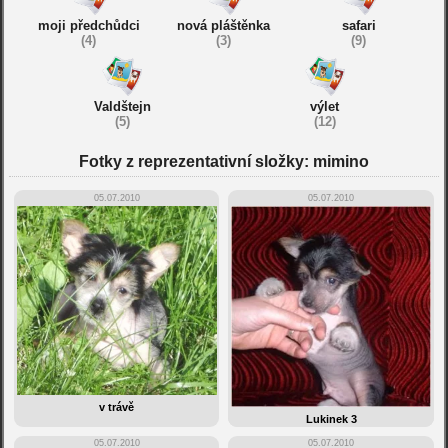
moji předchůdci
nová pláštěnka
safari
(4)
(3)
(9)
Valdštejn
výlet
(5)
(12)
Fotky z reprezentativní složky: mimino
05.07.2010
05.07.2010
v trávě
Lukinek 3
05.07.2010
05.07.2010