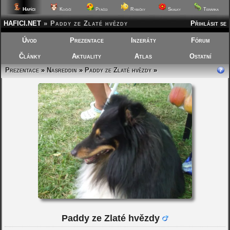
Hafíci
Kočičí
Ptáčci
Rybičky
Skalky
Terárka
HAFICI.NET
»
Paddy ze Zlaté hvězdy
Přihlásit se
Úvod
Prezentace
Inzeráty
Fórum
Články
Aktuality
Atlas
Ostatní
Prezentace
»
Nasreddin
»
Paddy ze Zlaté hvězdy
»
Paddy ze Zlaté hvězdy