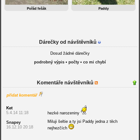
Pořád fešák
Paddy
Dárečky od návštěvníků
Dosud žádné dárečky
podrobný výpis
•
počty
•
co mi chybí
Komentáře návštěvníků
přidat komentář
Ket
5.4.14 11:18
hezké narozeniny
Miluji šeltie a ty jsi Paddy jedna z těch
Snapey
16.12.10 20:18
nejhezčích