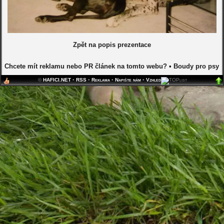
Zpět na popis prezentace
Chcete mít reklamu nebo PR článek na tomto webu?
•
Boudy pro psy
©
HAFICI.NET
•
RSS
•
Reklama
•
Napište nám
•
Vzhled