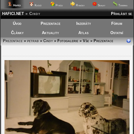
Hafíci
Kočičí
Ptáčci
Rybičky
Skalky
Terárka
HAFICI.NET
»
Cindy
Přihlásit se
Úvod
Prezentace
Inzeráty
Fórum
Články
Aktuality
Atlas
Ostatní
Prezentace
»
petrab
»
Cindy
»
Fotogalerie » Vše » Prezentace