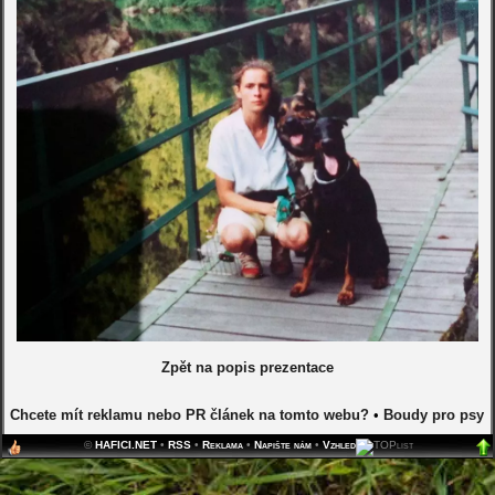
Zpět na popis prezentace
Chcete mít reklamu nebo PR článek na tomto webu?
•
Boudy pro psy
©
HAFICI.NET
•
RSS
•
Reklama
•
Napište nám
•
Vzhled