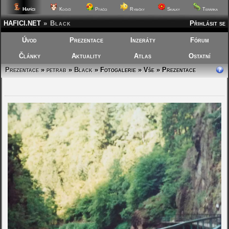
Hafíci
Kočičí
Ptáčci
Rybičky
Skalky
Terárka
HAFICI.NET
»
Black
Přihlásit se
Úvod
Prezentace
Inzeráty
Fórum
Články
Aktuality
Atlas
Ostatní
Prezentace
»
petrab
»
Black
»
Fotogalerie » Vše » Prezentace